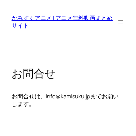
内
容
かみすくアニメ | アニメ無料動画まとめ
を
サイト
ス
キ
ッ
プ
お問合せ
お問合せは、
info@kamisuku.jp
までお願い
します。