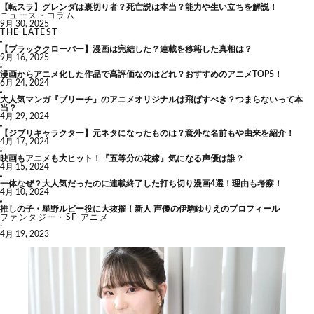
【転スラ】グレンダは裏切り者？死亡説は本当？能力や生い立ちを解説！
ニュース・コラム
9月 30, 2025
THE LATEST
【ブラッククローバー】漫画は完結した？連載を移籍した真相は？
9月 16, 2025
漫画からアニメ化した作品で高評価なのはどれ？おすすめのアニメTOP5！
6月 24, 2024
大人気マンガ『ブリーチ』のアニメオリジナルは飛ばすべき？つまらないって本
当？
4月 29, 2024
【ジブリキャラクター】元ネタになったものは？意外な名前もや由来を紹介！
4月 17, 2024
映画もアニメも大ヒット！『五等分の花嫁』気になる声優は誰？
4月 15, 2024
一体なぜ？大人気だったのに連載終了した打ち切り漫画4選！理由も考察！
4月 10, 2024
推しの子・星野ルビー役に大抜擢！新人 声優の伊駒ゆりえのプロフィール
ファンタジー・SF アニメ
·
4月 19, 2023