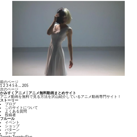
前のページ
1
2
3
4
5
6
…
205
次のページ
かみすくアニメ | アニメ無料動画まとめサイト
アニメ動画を無料で見る方法を沢山紹介しているアニメ動画専門サイト！
ストーリー
ブログ
このサイトについて
よくある質問
投稿者
フルール
イベント
ショップ
パターン
テーマ
Twenty Twenty-Five