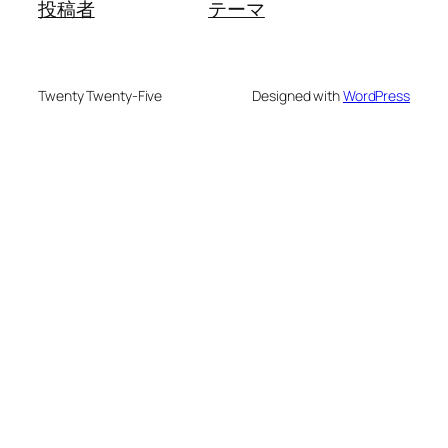
投稿者
テーマ
Twenty Twenty-Five
Designed with
WordPress