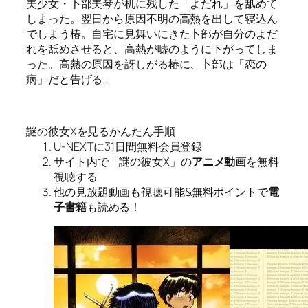
美少女・卜部美琴が机に残した「よだれ」を舐めて
しまった。翌日から原因不明の高熱を出して寝込ん
でしまう椿。自宅に見舞いにきた卜部が自分のよだ
れを舐めさせると、高熱が嘘のように下がってしま
った。高熱の原因を訝しがる椿に、卜部は「恋の
病」だと告げる…
謎の彼女Xを見るかんたん手順
U-NEXTに31日間無料会員登録
サイト内で「謎の彼女X」の
アニメ動画
を無料
視聴する
他の見放題動画も視聴可能&無料ポイントで
電
子書籍
も読める！