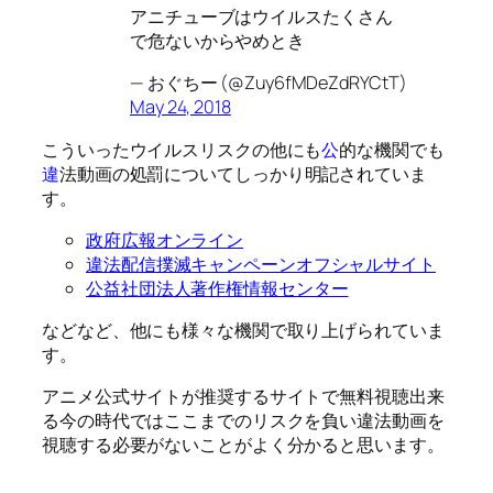
アニチューブはウイルスたくさん
で危ないからやめとき
— おぐちー (@Zuy6fMDeZdRYCtT)
May 24, 2018
こういったウイルスリスクの他にも
公
的な機関でも
違
法動画の処罰についてしっかり明記されていま
す。
政府広報オンライン
違法配信撲滅キャンペーンオフシャルサイト
公益社団法人著作権情報センター
などなど、他にも様々な機関で取り上げられていま
す。
アニメ公式サイトが推奨するサイトで無料視聴出来
る今の時代ではここまでのリスクを負い違法動画を
視聴する必要がないことがよく分かると思います。