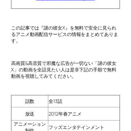
この記事では『謎の彼女X』を無料で安全に見られ
るアニメ動画配信サービスの情報をまとめてありま
す。
高画質&高音質で邪魔な広告が一切ない「謎の彼女
X」の動画を全話見たい人は是非下記の手順で無料
動画を視聴してみてください。
話数
全13話
放送
2012年春アニメ
アニメーション
フッズエンタテインメント
制作