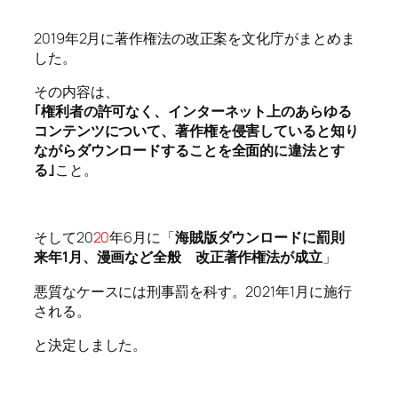
2019年2月に著作権法の改正案を文化庁がまとめま
した。
その内容は、
｢権利者の許可なく、インターネット上のあらゆる
コンテンツについて、著作権を侵害していると知り
ながらダウンロードすることを全面的に違法とす
る｣
こと。
そして20
20
年6月に「
海賊版ダウンロードに罰則
来年1月、漫画など全般 改正著作権法が成立
」
悪質なケースには刑事罰を科す。2021年1月に施行
される。
と決定しました。