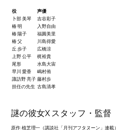
役
声優
卜部 美琴
吉谷彩子
椿 明
入野自由
椿 陽子
福圓美里
椿 父
川島得愛
丘 歩子
広橋涼
上野 公平
梶裕貴
尾形
水島大宙
早川 愛香
嶋村侑
諏訪野 亮子
藤村歩
担任の先生
古島清孝
謎の彼女X スタッフ・監督
原作:植芝理一（講談社「月刊アフタヌーン」連載）