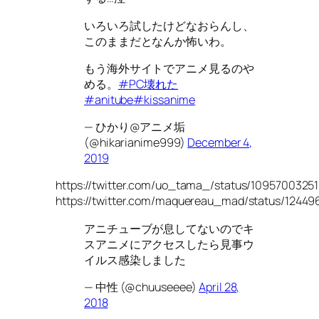
いろいろ試したけどなおらんし、
このままだとなんか怖いわ。
もう海外サイトでアニメ見るのや
める。
#PC壊れた
#anitube
#kissanime
— ひかり@アニメ垢
(@hikarianime999)
December 4,
2019
https://twitter.com/uo_tama_/status/109570032
https://twitter.com/maquereau_mad/status/1244
アニチューブが息してないのでキ
スアニメにアクセスしたら見事ウ
イルス感染しました
— 中性 (@chuuseeee)
April 28,
2018