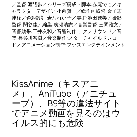
／監督:渡辺歩／シリーズ構成・脚本:赤尾でこ／キ
ャラクターデザイン:小西賢一／総作画監督:金子志
津枝／色彩設計:岩沢れい子／美術:池田繁美／撮影
監督:関谷能／編集:廣瀬清志／音響監督:三間雅文／
音響効果:三井友和／音響制作:テクノサウンド／音
楽:長谷川智樹／音楽制作:スターチャイルドレコー
ド／アニメーション制作:フッズエンタテインメント
KissAnime（キスアニ
メ）、AniTube（アニチュ
ーブ）、B9等の違法サイト
でアニメ動画を見るのはウ
イルス的にも危険