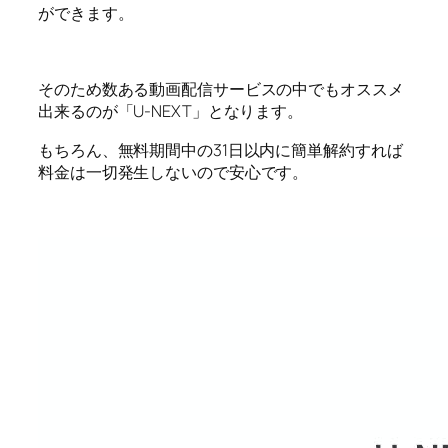
ができます。
そのため数ある動画配信サービスの中でもオススメ
出来るのが「U-NEXT」となります。
もちろん、無料期間中の31日以内に簡単解約すれば
料金は一切発生しないので安心です。