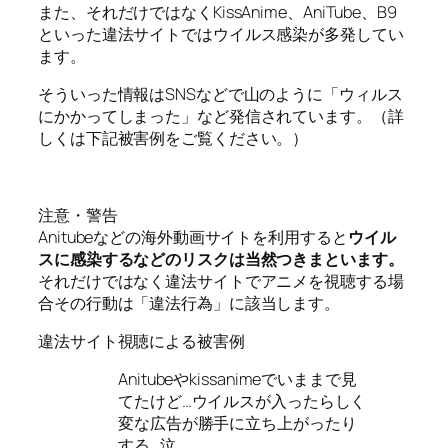
また、それだけではなくKissAnime、AniTube、B9
といった違法サイトではウイルス感染が多発してい
ます。
そういった情報はSNSなどで山のように「ウィルス
にかかってしまった」など発信されています。（詳
しくは下記被害例をご覧ください。）
注意・警告
Anitubeなどの海外動画サイトを利用すると
ウイル
スに感染するなどのリスクは当然つきまといます。
それだけではなく違法サイトでアニメを視聴する場
合その行動は「違法行為」に該当します。
違法サイト視聴による被害例
Anitubeやkissanimeでいままで見
てたけど…ウイルスが入ったらしく
変な広告が勝手に立ち上がったり
する…泣