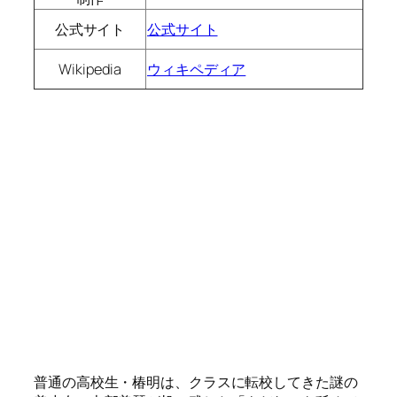
公式サイト
公式サイト
Wikipedia
ウィキペディア
普通の高校生・椿明は、クラスに転校してきた謎の