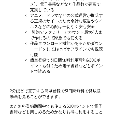
メ)、電子書籍などなど作品数が豊富で
充実している
アニメ、ドラマなどの公式運営が推奨す
る正規のサイトのため余計な広告やウイ
ルスなどの心配は一切なく安心安全
1契約でファミリーアカウント最大4人ま
で作れるので家族でも使える
作品ダウンロード機能があるためダウン
ロードをしておけばオフラインでも視聴
可能
簡単登録で31日間無料利用可能&600ポ
イントも付くため電子書籍などもポイン
トで読める
2分ほどで完了する簡単登録で31日間無料で見放題
動画を見ることができます。
また無料登録期間中でも使える600ポイントで電子
書籍なども楽しめるためかなりお得に利用すること