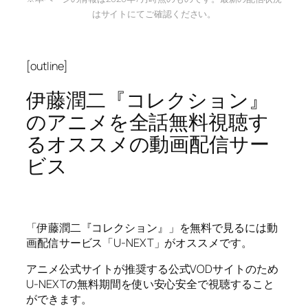
はサイトにてご確認ください。
[outline]
伊藤潤二『コレクション』
のアニメを全話無料視聴す
るオススメの動画配信サー
ビス
「伊藤潤二『コレクション』」を無料で見るには動
画配信サービス「U-NEXT」がオススメです。
アニメ公式サイトが推奨する公式VODサイトのため
U-NEXTの無料期間を使い安心安全で視聴すること
ができます。