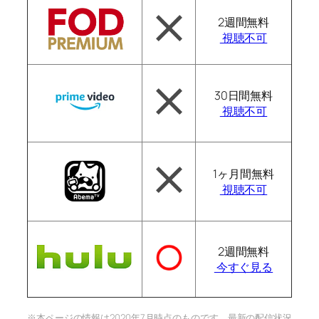
2週間無料
視聴不可
30日間無料
視聴不可
1ヶ月間無料
視聴不可
2週間無料
今すぐ見る
※本ページの情報は2020年7月時点のものです。最新の配信状況