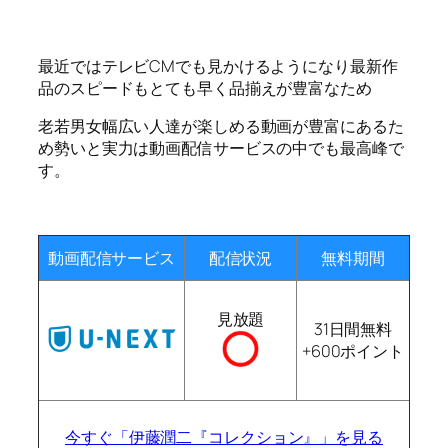
最近ではテレビCMでも見かけるようになり最新作
品のスピードもとても早く品揃えが豊富なため
老若男女幅広い人達が楽しめる動画が豊富にあるた
め勢いと実力は動画配信サービスの中でも最高峰で
す。
動画配信サービス
配信状況
無料期間
見放題
31日間無料
+600ポイント
今すぐ「伊藤潤二『コレクション』」を見る