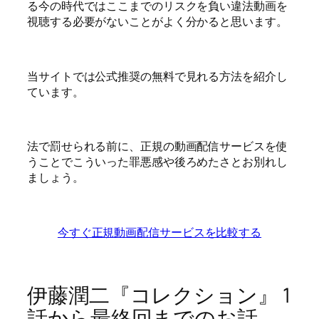
る今の時代ではここまでのリスクを負い違法動画を
視聴する必要がないことがよく分かると思います。
当サイトでは公式推奨の無料で見れる方法を紹介し
ています。
法で罰せられる前に、正規の動画配信サービスを使
うことでこういった罪悪感や後ろめたさとお別れし
ましょう。
今すぐ正規動画配信サービスを比較する
伊藤潤二『コレクション』 1
話から最終回までのお話