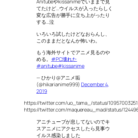
Anitubeやkissanimeでいままで見
てたけど…ウイルスが入ったらしく
変な広告が勝手に立ち上がったり
する…泣
いろいろ試したけどなおらんし、
このままだとなんか怖いわ。
もう海外サイトでアニメ見るのや
める。
#PC壊れた
#anitube
#kissanime
— ひかり@アニメ垢
(@hikarianime999)
December 4,
2019
https://twitter.com/uo_tama_/status/109570032
https://twitter.com/maquereau_mad/status/1244
アニチューブが息してないのでキ
スアニメにアクセスしたら見事ウ
イルス感染しました