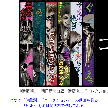
©伊藤潤二／朝日新聞出版・伊藤潤二『コレクショ
今すぐ「伊藤潤二『コレクション』」の動画を見る
U-NEXTを31日間無料で試してみる