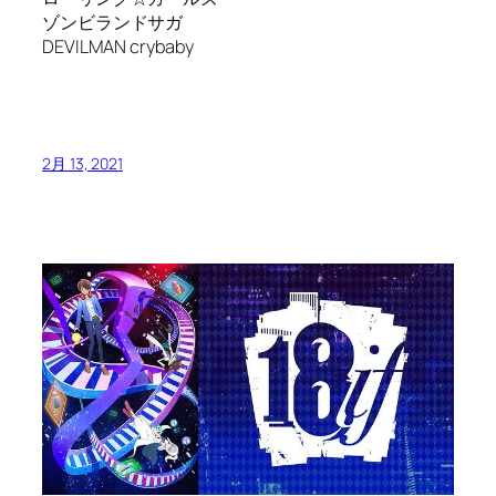
ゾンビランドサガ
DEVILMAN crybaby
2月 13, 2021