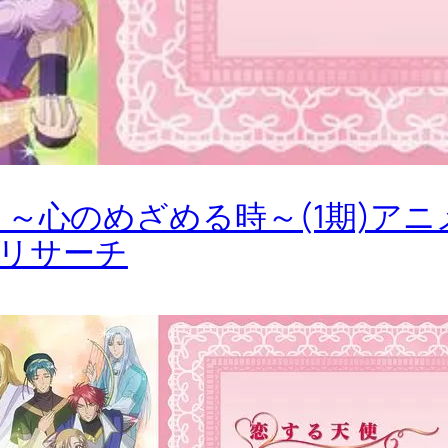
 ～心のめざめる時～(1期)ア
9もリサーチ