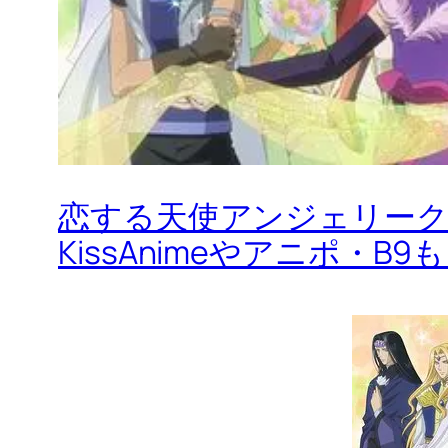
恋する天使アンジェリーク
KissAnimeやアニポ・B