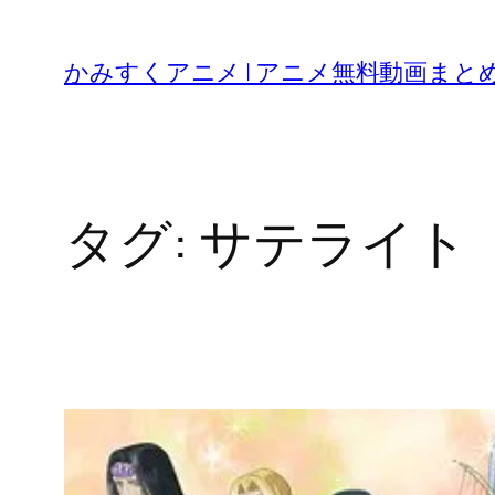
内
容
かみすくアニメ | アニメ無料動画まと
を
ス
キ
ッ
タグ:
サテライト
プ