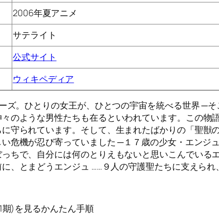
2006年夏アニメ
サテライト
公式サイト
ウィキペディア
リーズ。ひとりの女王が、ひとつの宇宙を統べる世界 ─そ
神々のような男性たちも在るといわれています。この物
ちに守られています。そして、生まれたばかりの「聖獣
い危機が忍び寄っていました ─１７歳の少女・エンジュ
ぼっちで、自分には何のとりえもないと思いこんでいる
に、とまどうエンジュ ……９人の守護聖たちに支えら
1期)を見るかんたん手順