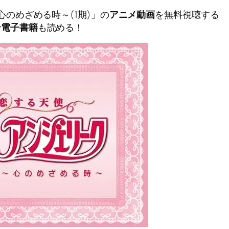
のめざめる時～(1期)」の
アニメ動画
を無料視聴する
で
電子書籍
も読める！