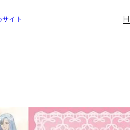
H
めサイト