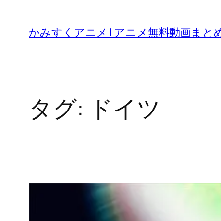
内
容
かみすくアニメ | アニメ無料動画まと
を
ス
キ
ッ
タグ:
ドイツ
プ