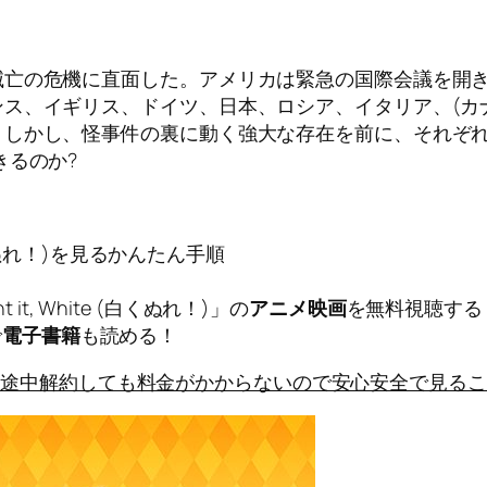
亡の危機に直面した。アメリカは緊急の国際会議を開き
ス、イギリス、ドイツ、日本、ロシア、イタリア、(カ
。しかし、怪事件の裏に動く強大な存在を前に、それぞ
きるのか?
e (白くぬれ！)を見るかんたん手順
 it, White (白くぬれ！)」の
アニメ映画
を無料視聴する
で
電子書籍
も読める！
に途中解約しても料金がかからないので安心安全で見るこ