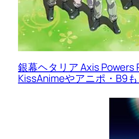
銀幕ヘタリア Axis Power
KissAnimeやアニポ・B