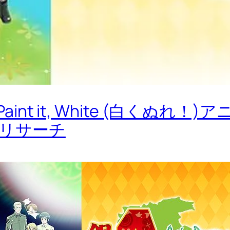
s Paint it, White (白く
9もリサーチ