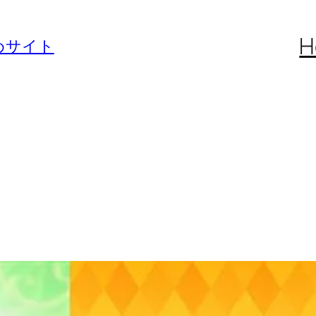
H
めサイト