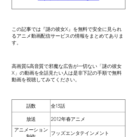
この記事では『謎の彼女X』を無料で安全に見られ
るアニメ動画配信サービスの情報をまとめてありま
す。
高画質&高音質で邪魔な広告が一切ない「謎の彼女
X」の動画を全話見たい人は是非下記の手順で無料
動画を視聴してみてください。
話数
全13話
放送
2012年春アニメ
アニメーション
フッズエンタテインメント
制作