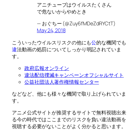
アニチューブはウイルスたくさん
で危ないからやめとき
— おぐちー (@Zuy6fMDeZdRYCtT)
May 24, 2018
こういったウイルスリスクの他にも
公
的な機関でも
違
法動画の処罰についてしっかり明記されていま
す。
政府広報オンライン
違法配信撲滅キャンペーンオフシャルサイト
公益社団法人著作権情報センター
などなど、他にも様々な機関で取り上げられていま
す。
アニメ公式サイトが推奨するサイトで無料視聴出来
る今の時代ではここまでのリスクを負い違法動画を
視聴する必要がないことがよく分かると思います。