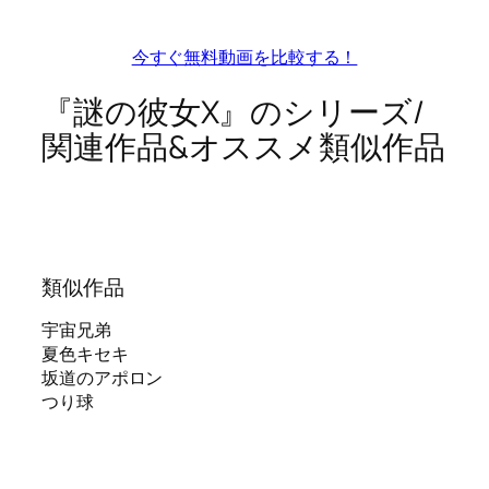
今すぐ無料動画を比較する！
『謎の彼女X』のシリーズ/
関連作品&オススメ類似作品
類似作品
宇宙兄弟
夏色キセキ
坂道のアポロン
つり球