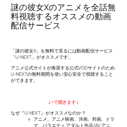
謎の彼女Xのアニメを全話無
料視聴するオススメの動画
配信サービス
「謎の彼女X」を無料で見るには動画配信サービス
「U-NEXT」がオススメです。
アニメ公式サイトが推奨する公式VODサイトのため
U-NEXTの無料期間を使い安心安全で視聴すること
ができます。
↓+で開きます↓
なぜ『U-NEXT』がオススメなのか？
アニメ、アニメ映画、洋画、邦画、ドラ
マ、バラエティ,アダルト作品(AV,アニ