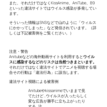
また、それだけではなくKissAnime、AniTube、B9
といった違法サイトではウイルス感染が多発してい
ます。
そういった情報はSNSなどで山のように「ウィルス
にかかってしまった」など発信されています。（詳
しくは下記被害例をご覧ください。）
注意・警告
Anitubeなどの海外動画サイトを利用すると
ウイル
スに感染するなどのリスクは当然つきまといます。
それだけではなく違法サイトでアニメを視聴する場
合その行動は「違法行為」に該当します。
違法サイト視聴による被害例
Anitubeやkissanimeでいままで見
てたけど…ウイルスが入ったらしく
変な広告が勝手に立ち上がったり
する…泣