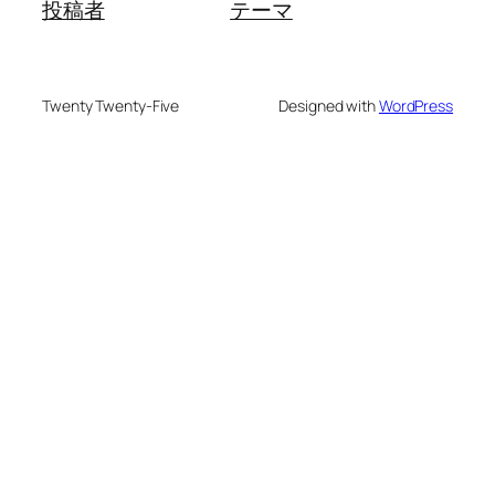
投稿者
テーマ
Twenty Twenty-Five
Designed with
WordPress