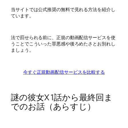
当サイトでは公式推奨の無料で見れる方法を紹介し
ています。
法で罰せられる前に、正規の動画配信サービスを使
うことでこういった罪悪感や後ろめたさとお別れし
ましょう。
今すぐ正規動画配信サービスを比較する
謎の彼女X 1話から最終回ま
でのお話（あらすじ）