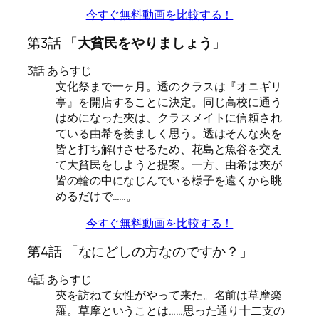
今すぐ無料動画を比較する！
第3話 「
大貧民をやりましょう
」
3話 あらすじ
文化祭まで一ヶ月。透のクラスは『オニギリ
亭』を開店することに決定。同じ高校に通う
はめになった夾は、クラスメイトに信頼され
ている由希を羨ましく思う。透はそんな夾を
皆と打ち解けさせるため、花島と魚谷を交え
て大貧民をしようと提案。一方、由希は夾が
皆の輪の中になじんでいる様子を遠くから眺
めるだけで……。
今すぐ無料動画を比較する！
第4話 「なにどしの方なのですか？」
4話 あらすじ
夾を訪ねて女性がやって来た。名前は草摩楽
羅。草摩ということは……思った通り十二支の