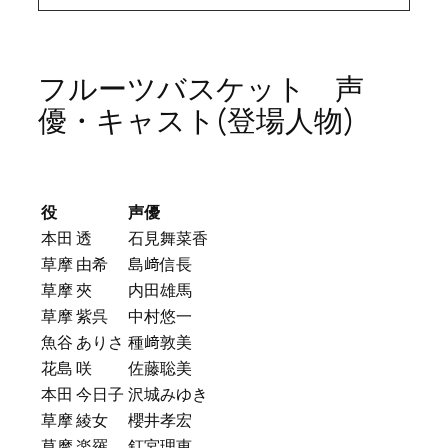
フルーツバスケット 声
優・キャスト(登場人物)
役
声優
本田 透
石見舞菜香
草摩 由希
島﨑信長
草摩 夾
内田雄馬
草摩 紫呉
中村悠一
魚谷 ありさ
種﨑敦美
花島 咲
佐藤聡美
本田 今日子
沢城みゆき
草摩 綾女
櫻井孝宏
草摩 楽羅
釘宮理恵