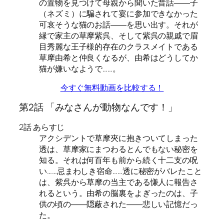
の置物を見つけて母親から聞いた昔話――子
（ネズミ）に騙されて宴に参加できなかった
可哀そうな猫のお話――を思い出す。それが
縁で家主の草摩紫呉、そして紫呉の親戚で眉
目秀麗な王子様的存在のクラスメイトである
草摩由希と仲良くなるが、由希はどうしてか
猫が嫌いなようで……。
今すぐ無料動画を比較する！
第2話 「みなさんが動物なんです！」
2話 あらすじ
アクシデントで草摩夾に抱きついてしまった
透は、草摩家にまつわるとんでもない秘密を
知る。それは何百年も前から続く十二支の呪
い……忌まわしき宿命……透に秘密がバレたこと
は、紫呉から草摩の当主である慊人に報告さ
れるという。由希の脳裏をよぎったのは、子
供の頃の――隠蔽された――悲しい記憶だっ
た。