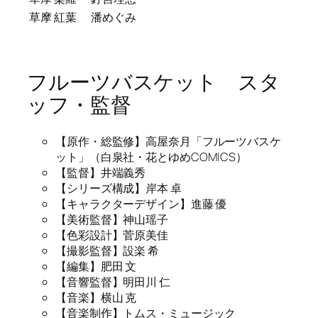
草摩 紅葉
潘めぐみ
フルーツバスケット スタ
ッフ・監督
【原作・総監修】高屋奈月「フルーツバスケ
ット」（白泉社・花とゆめCOMICS）
【監督】井端義秀
【シリーズ構成】岸本 卓
【キャラクターデザイン】進藤 優
【美術監督】神山瑶子
【色彩設計】菅原美佳
【撮影監督】設楽 希
【編集】肥田 文
【音響監督】明田川 仁
【音楽】横山 克
【音楽制作】トムス・ミュージック