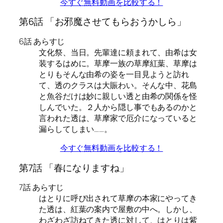
今すぐ無料動画を比較する！
第6話 「お邪魔させてもらおうかしら」
6話 あらすじ
文化祭、当日。先輩達に頼まれて、由希は女
装するはめに。草摩一族の草摩紅葉、草摩は
とりもそんな由希の姿を一目見ようと訪れ
て、透のクラスは大賑わい。そんな中、花島
と魚谷だけは妙に親しい透と由希の関係を怪
しんでいた。２人から隠し事でもあるのかと
言われた透は、草摩家で厄介になっていると
漏らしてしまい……。
今すぐ無料動画を比較する！
第7話 「春になりますね」
7話 あらすじ
はとりに呼び出されて草摩の本家にやってき
た透は、紅葉の案内で屋敷の中へ。しかし、
わざわざ訪ねてきた透に対して、はとりは紫