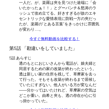
一人だ。が、楽羅は夾を見つけた途端に「会
いたかったぁ！！」とグーパンチ＆怒涛のラ
ッシュで攻め立てる。好きすぎるが故のエキ
セントリックな愛情表現に防戦一方の夾だっ
たが、楽羅の“とある言葉”をきっかけに雰囲気
が変わり……。
今すぐ無料動画を比較する！
第5話 「勘違いをしていました」
5話 あらすじ
透のもとにおじいさんから電話が。娘夫婦と
同居するための家の改築が終わったという。
透は新しい家の住所を残して、草摩家を去っ
て行った。そもそも改築が終わるまで居候し
ていたにすぎない。他人がいる方が変なんだ
――分かってはいたけれど、草摩家の空気は
どこか重い。由希と夾も、透の存在が心に引
っ掛かっていた。