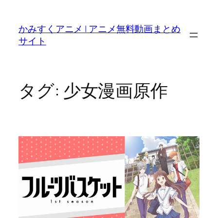
内
容
かみすくアニメ | アニメ無料動画まとめ
を
サイト
ス
キ
ッ
プ
タグ:
少女漫画原作