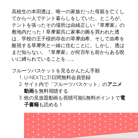
高校生の本田透は、唯一の家族だった母親を亡くし
てから一人でテント暮らしをしていた。ところが、
テントを張ったその場所は由緒正しい『草摩家』の
敷地内だった！草摩紫呉に家事の腕を買われた透
は、学校の王子様的存在の草摩由希、そして由希を
敵視する草摩夾と一緒に住むことに。しかし、透は
まだ知らない。『草摩家』が何百年も前からある呪
いに縛られていることを……。
フルーツバスケットを見るかんたん手順
U-NEXTに31日間無料会員登録
サイト内で「フルーツバスケット」の
アニメ
動画
を無料視聴する
他の見放題動画も視聴可能&無料ポイントで
電
子書籍
も読める！