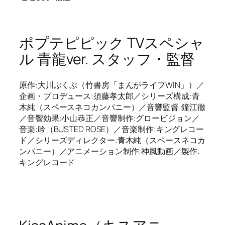
ポプテピピック TVスペシャ
ル 青龍ver. スタッフ・監督
原作:大川ぶくぶ（竹書房「まんがライフWIN」）／
企画・プロデュース:須藤孝太郎／シリーズ構成:青
木純（スペースネコカンパニー）／音響監督:鐘江徹
／音響効果:小山恭正／音響制作:グロービジョン／
音楽:吟（BUSTED ROSE）／音楽制作:キングレコー
ド／シリーズディレクター:青木純（スペースネコカ
ンパニー）／アニメーション制作:神風動画／製作:
キングレコード