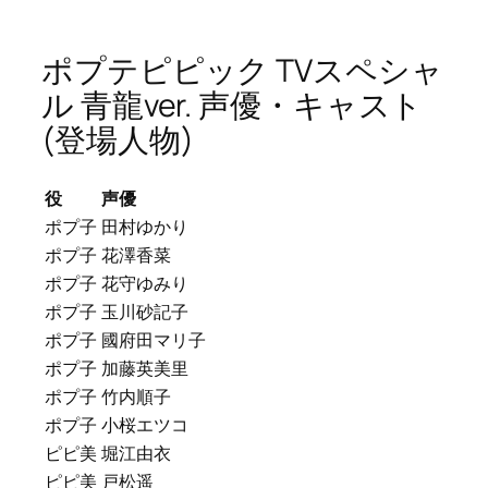
ポプテピピック TVスペシャ
ル 青龍ver. 声優・キャスト
(登場人物)
役
声優
ポプ子
田村ゆかり
ポプ子
花澤香菜
ポプ子
花守ゆみり
ポプ子
玉川砂記子
ポプ子
國府田マリ子
ポプ子
加藤英美里
ポプ子
竹内順子
ポプ子
小桜エツコ
ピピ美
堀江由衣
ピピ美
戸松遥