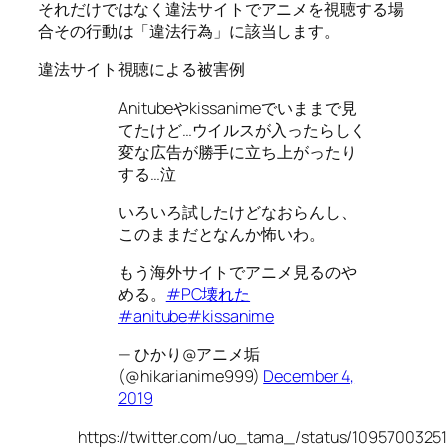
それだけではなく違法サイトでアニメを視聴する場
合その行動は「違法行為」に該当します。
違法サイト視聴による被害例
Anitubeやkissanimeでいままで見
てたけど…ウイルスが入ったらしく
変な広告が勝手に立ち上がったり
する…泣
いろいろ試したけどなおらんし、
このままだとなんか怖いわ。
もう海外サイトでアニメ見るのや
める。
#PC壊れた
#anitube
#kissanime
— ひかり@アニメ垢
(@hikarianime999)
December 4,
2019
https://twitter.com/uo_tama_/status/109570032