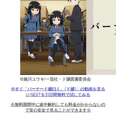
©施川ユウキ/一迅社・ド嬢図書委員会
今すぐ「バーナード嬢曰く。(ド嬢)」の動画を見る
U-NEXTを31日間無料で試してみる
※無料期間中に途中解約しても料金がかからないの
で安心安全で見ることができます※