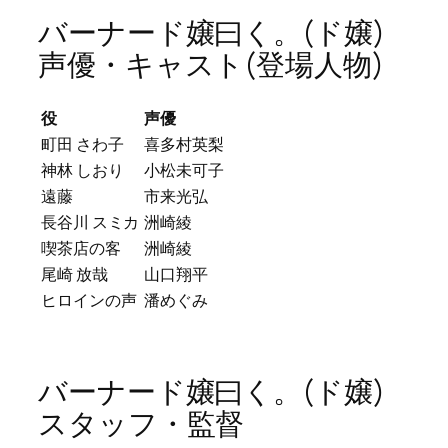
バーナード嬢曰く。(ド嬢)
声優・キャスト(登場人物)
役
声優
町田 さわ子
喜多村英梨
神林 しおり
小松未可子
遠藤
市来光弘
長谷川 スミカ
洲崎綾
喫茶店の客
洲崎綾
尾崎 放哉
山口翔平
ヒロインの声
潘めぐみ
バーナード嬢曰く。(ド嬢)
スタッフ・監督