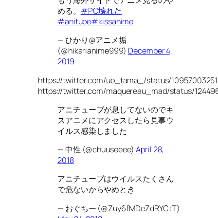
もう海外サイトでアニメ見るのや
める。
#PC壊れた
#anitube
#kissanime
— ひかり@アニメ垢
(@hikarianime999)
December 4,
2019
https://twitter.com/uo_tama_/status/109570032
https://twitter.com/maquereau_mad/status/1244
アニチューブが息してないのでキ
スアニメにアクセスしたら見事ウ
イルス感染しました
— 中性 (@chuuseeee)
April 28,
2018
アニチューブはウイルスたくさん
で危ないからやめとき
— おぐちー (@Zuy6fMDeZdRYCtT)