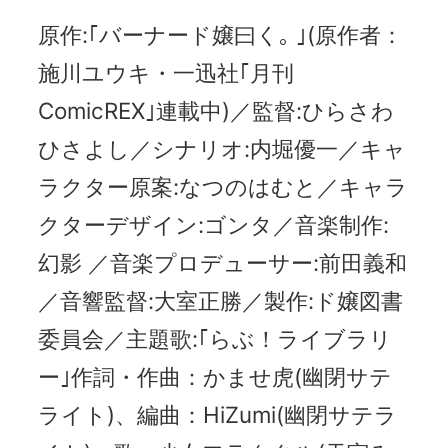
原作:｢バーナード嬢曰く｡ ｣(原作者：
施川ユウキ・一迅社｢月刊
ComicREX｣連載中)／監督:ひらさわ
ひさよし／シナリオ:内堀優一／キャ
ラクター原案:なつのはむと／キャラ
クターデザイン:ゴンタ／音楽制作:
幻影 ／音楽プロデューサー:前田義和
／音響監督:大室正勝／製作:ド嬢図書
委員会／主題歌:｢らぶ！ライブラリ
ー｣作詞・作曲：かませ虎(幽閉サテ
ライト)、編曲：HiZumi(幽閉サテラ