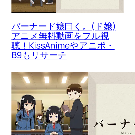
バーナード嬢曰く。(ド嬢)
アニメ無料動画をフル視
聴！KissAnimeやアニポ・
B9もリサーチ