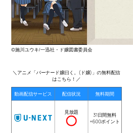
©施川ユウキ/一迅社・ド嬢図書委員会
＼アニメ「バーナード嬢曰く。(ド嬢)」の無料配信
はこちら！／
動画配信サービス
配信状況
無料期間
見放題
31日間無料
+600ポイント