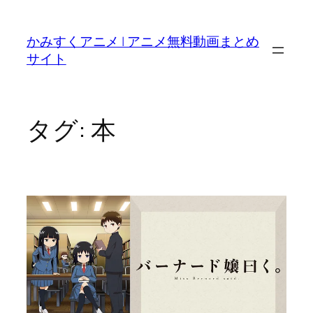
内
容
かみすくアニメ | アニメ無料動画まとめ
を
サイト
ス
キ
ッ
プ
タグ:
本