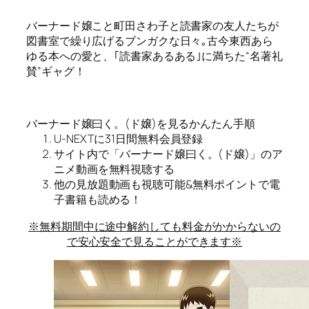
バーナード嬢こと町田さわ子と読書家の友人たちが
図書室で繰り広げるブンガクな日々｡古今東西あら
ゆる本への愛と、｢読書家あるある｣に満ちた“名著礼
賛”ギャグ！
バーナード嬢曰く。(ド嬢)を見るかんたん手順
U-NEXTに31日間無料会員登録
サイト内で「バーナード嬢曰く。(ド嬢)」のア
ニメ動画を無料視聴する
他の見放題動画も視聴可能&無料ポイントで電
子書籍も読める！
※無料期間中に途中解約しても料金がかからないの
で安心安全で見ることができます※