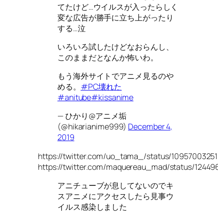
てたけど…ウイルスが入ったらしく
変な広告が勝手に立ち上がったり
する…泣
いろいろ試したけどなおらんし、
このままだとなんか怖いわ。
もう海外サイトでアニメ見るのや
める。
#PC壊れた
#anitube
#kissanime
— ひかり@アニメ垢
(@hikarianime999)
December 4,
2019
https://twitter.com/uo_tama_/status/109570032
https://twitter.com/maquereau_mad/status/1244
アニチューブが息してないのでキ
スアニメにアクセスしたら見事ウ
イルス感染しました