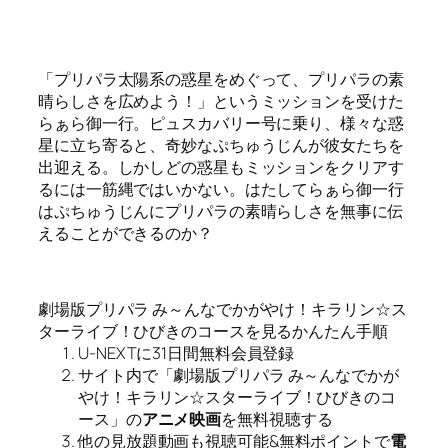
「プリパラ太陽系の惑星をめぐって、プリパラの素
晴らしさを広めよう！」というミッションを受けた
らぁら御一行。ピュスカバリー号に乗り、様々な惑
星に立ち寄ると、奇妙なぷちゅうじんが彼女たちを
出迎える。しかしどの惑星もミッションをクリアす
るには一筋縄ではいかない。はたしてらぁら御一行
はぷちゅうじんにプリパラの素晴らしさを無事に伝
えることができるのか？
劇場版プリパラ み～んなでかがやけ！キラリン☆ス
ターライブ！ひびきのコースを見るかんたん手順
U-NEXTに31日間無料会員登録
サイト内で「劇場版プリパラ み～んなでかが
やけ！キラリン☆スターライブ！ひびきのコ
ース」の
アニメ映画
を無料視聴する
他の見放題動画も視聴可能&無料ポイントで
電