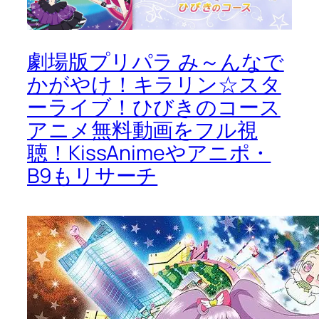
劇場版プリパラ み～んなで
かがやけ！キラリン☆スタ
ーライブ！ひびきのコース
アニメ無料動画をフル視
聴！KissAnimeやアニポ・
B9もリサーチ