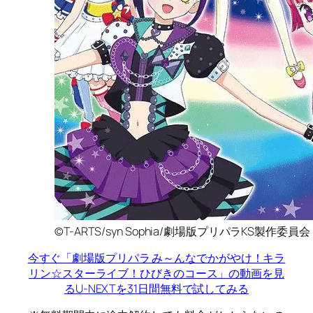
©T-ARTS/syn Sophia/劇場版プリパラKS製作委員会
今すぐ「劇場版プリパラ み～んなでかがやけ！キラ
リン☆スターライブ！ひびきのコース」の動画を見
る
U-NEXTを31日間無料で試してみる