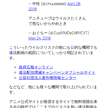
— 中性 (@chuuseeee)
April 28,
2018
アニチューブはウイルスたくさん
で危ないからやめとき
— おぐちー (@Zuy6fMDeZdRYCtT)
May 24, 2018
こういったウイルスリスクの他にも
公
的な機関でも
違
法動画の処罰についてしっかり明記されていま
す。
政府広報オンライン
違法配信撲滅キャンペーンオフシャルサイト
公益社団法人著作権情報センター
などなど、他にも様々な機関で取り上げられていま
す。
アニメ公式サイトが推奨するサイトで無料視聴出来
る今の時代ではここまでのリスクを負い違法動画を