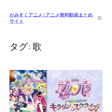
内
容
かみすくアニメ | アニメ無料動画まとめ
を
サイト
ス
キ
ッ
プ
タグ:
歌