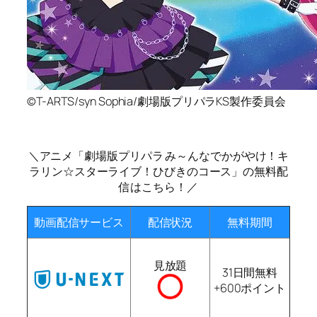
©T-ARTS/syn Sophia/劇場版プリパラKS製作委員会
＼アニメ「劇場版プリパラ み～んなでかがやけ！キ
ラリン☆スターライブ！ひびきのコース」の無料配
信はこちら！／
動画配信サービス
配信状況
無料期間
見放題
31日間無料
+600ポイント