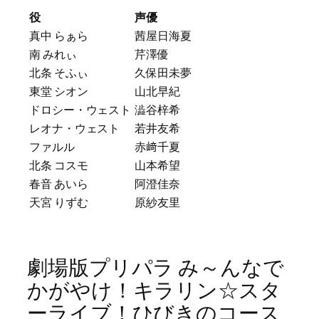
役
声優
真中 らぁら
茜屋日海夏
南 みれぃ
芹澤優
北条 そふぃ
久保田未夢
東堂 シオン
山北早紀
ドロシー・ウェスト
澁谷梓希
レオナ・ウェスト
若井友希
ファルル
赤﨑千夏
北条 コスモ
山本希望
春音 あいら
阿澄佳奈
天宮 りずむ
原紗友里
劇場版プリパラ み～んなで
かがやけ！キラリン☆スタ
ーライブ！ひびきのコース