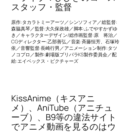
スタッフ・監督
原作:タカラトミーアーツ／シンソフィア／総監督:
森脇真琴／監督:大久保政雄／脚本:ふでやすかずゆ
き／キャラクターデザイン/総作画監督:原 将治／
CGディレクター:乙部善弘／音楽:斉藤恒芳、石塚玲
依／音響監督:長崎行男／アニメーション制作:タツ
ノコプロ／製作:劇場版プリパラKS製作委員会／配
給:エイベックス・ピクチャーズ
KissAnime（キスアニ
メ）、AniTube（アニチュ
ーブ）、B9等の違法サイト
でアニメ動画を見るのはウ