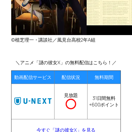
©植芝理一・講談社／風見台高校2年A組
＼アニメ「謎の彼女X」の無料配信はこちら！／
動画配信サービス
配信状況
無料期間
見放題
31日間無料
+600ポイント
今すぐ「謎の彼女X」を見る