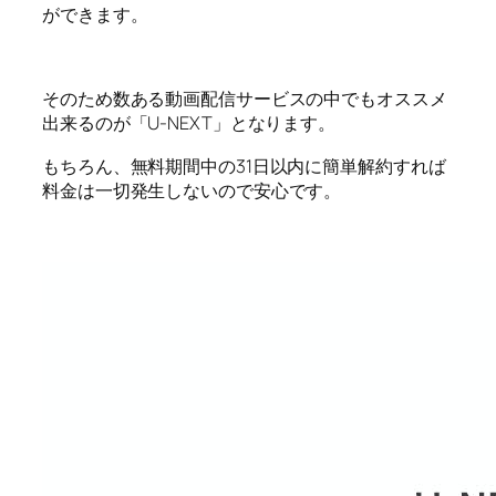
ができます。
そのため数ある動画配信サービスの中でもオススメ
出来るのが「U-NEXT」となります。
もちろん、無料期間中の31日以内に簡単解約すれば
料金は一切発生しないので安心です。