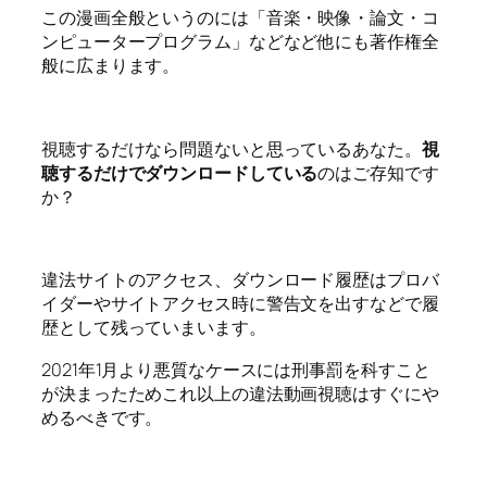
この漫画全般というのには「音楽・映像・論文・コ
ンピュータープログラム」などなど他にも著作権全
般に広まります。
視聴するだけなら問題ないと思っているあなた。
視
聴するだけでダウンロードしている
のはご存知です
か？
違法サイトのアクセス、ダウンロード履歴はプロバ
イダーやサイトアクセス時に警告文を出すなどで履
歴として残っていまいます。
2021年1月より悪質なケースには刑事罰を科すこと
が決まったためこれ以上の違法動画視聴はすぐにや
めるべきです。