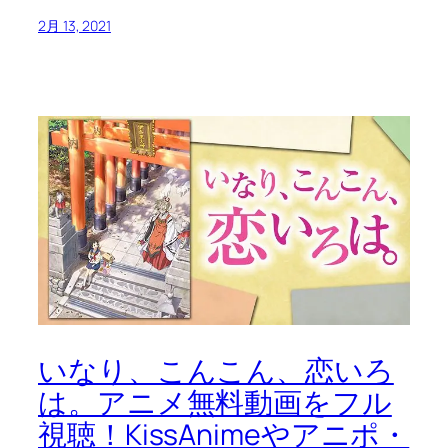
2月 13, 2021
いなり、こんこん、恋いろ
は。アニメ無料動画をフル
視聴！KissAnimeやアニポ・