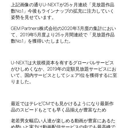
上記画像の通りU-NEXTが25ヶ月連続「見放題作品
数No.1」今後もラインナップの拡充に注力していく
姿勢を見せています。
GEM Partners株式会社の2020年3月度の集計におい
て、2019年5月度より25ヶ月間連続で「見放題作品
数No.1」を獲得いたしました。
U-NEXTは大規模資本を有するグローバルサービス
がひしめくなか、2019年の定額見放題サービスにお
いて、国内サービスとしてシェア1位を獲得するに至
りました。
最近ではテレビCMでも見かけるようになり最新作
品のスピードもとても早く品揃えが豊富なため
老若男女幅広い人達が楽しめる動画が豊富にあるた
め勢いと実力は動画配信サービスの中でも最高峰で