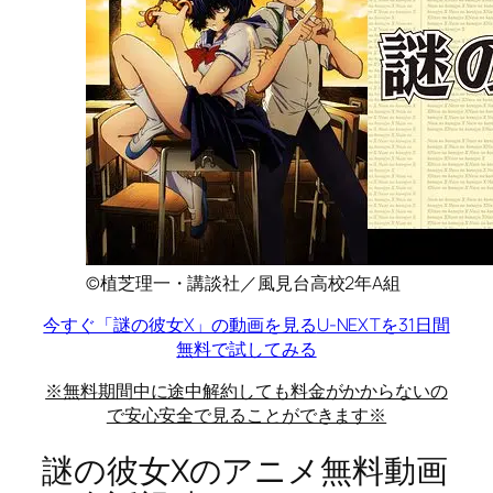
©植芝理一・講談社／風見台高校2年A組
今すぐ「謎の彼女X」の動画を見る
U-NEXTを31日間
無料で試してみる
※無料期間中に途中解約しても料金がかからないの
で安心安全で見ることができます※
謎の彼女Xのアニメ無料動画