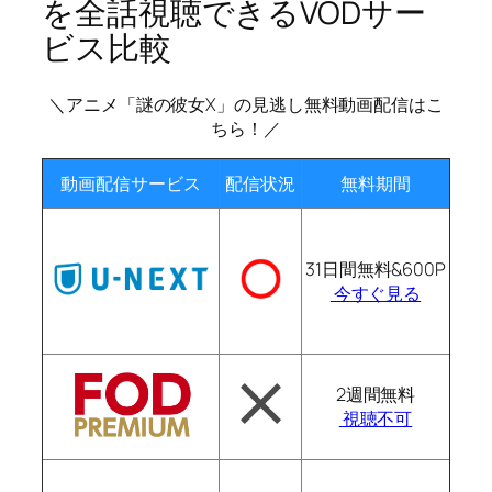
を全話視聴できるVODサー
ビス比較
＼アニメ「謎の彼女X」の見逃し無料動画配信はこ
ちら！／
動画配信サービス
配信状況
無料期間
31日間無料&600P
今すぐ見る
2週間無料
視聴不可