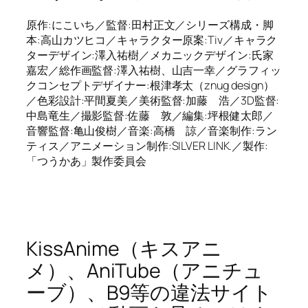
原作:にこいち／監督:田村正文／シリーズ構成・脚
本:高山カツヒコ／キャラクター原案:Tiv／キャラク
ターデザイン:澤入祐樹／メカニックデザイン:氏家
嘉宏／総作画監督:澤入祐樹、山吉一幸／グラフィッ
クコンセプトデザイナー:根津孝太（znug design）
／色彩設計:平間夏美／美術監督:加藤 浩／3D監督:
中島竜生／撮影監督:佐藤 敦／編集:坪根健太郎／
音響監督:亀山俊樹／音楽:高橋 諒／音楽制作:ラン
ティス／アニメーション制作:SILVER LINK.／製作:
「つうかあ」製作委員会
KissAnime（キスアニ
メ）、AniTube（アニチュ
ーブ）、B9等の違法サイト