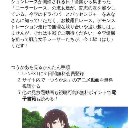
ションレースが開催される日！全国から集まった
「ニーラーレース」の淑女達が、闘志の炎を燃やし
ている。今季のドライバーとパッセンジャーをみな
さんに知っていただく、お披露目レース。デモンス
トレーション走行で無理な競り合いや追い越しはし
ませんが、それは本戦でご期待ください。今季優勝
を狙って戦う女子レーサーたちが、今！駆（はし）
りだす！
つうかあを見るかんたん手順
U-NEXTに31日間無料会員登録
サイト内で「つうかあ」の
アニメ動画
を無料
視聴する
他の見放題動画も視聴可能&無料ポイントで
電
子書籍
も読める！