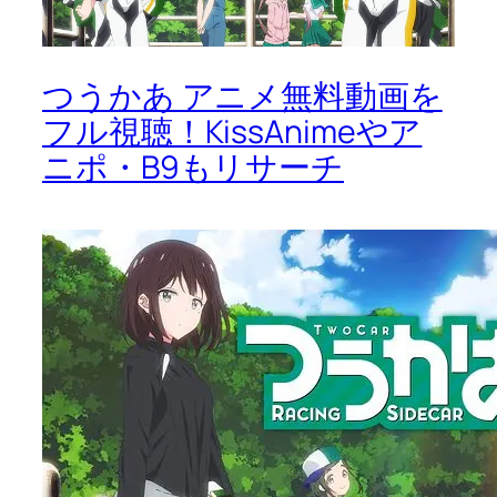
つうかあ アニメ無料動画を
フル視聴！KissAnimeやア
ニポ・B9もリサーチ