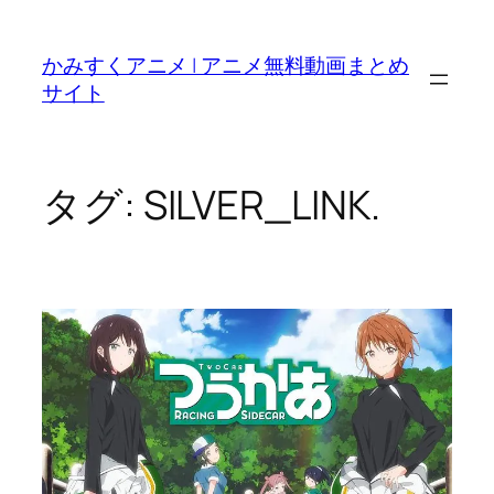
内
容
かみすくアニメ | アニメ無料動画まとめ
を
サイト
ス
キ
ッ
プ
タグ:
SILVER_LINK.