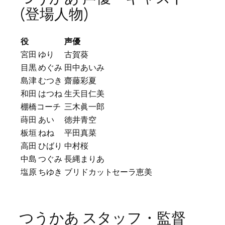
(登場人物)
役
声優
宮田 ゆり
古賀葵
目黒 めぐみ
田中あいみ
島津 むつき
齋藤彩夏
和田 はつね
生天目仁美
棚橋コーチ
三木眞一郎
蒔田 あい
徳井青空
板垣 ねね
平田真菜
高田 ひばり
中村桜
中島 つぐみ
長縄まりあ
塩原 ちゆき
ブリドカットセーラ恵美
つうかあ スタッフ・監督