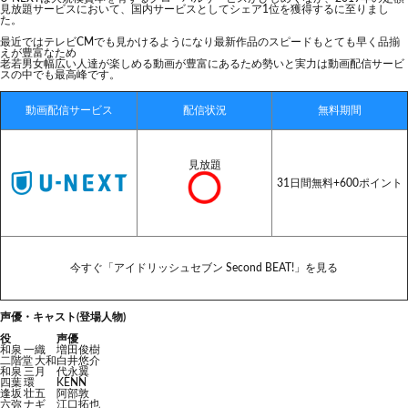
見放題サービスにおいて、国内サービスとしてシェア1位を獲得するに至りまし
た。
最近ではテレビCMでも見かけるようになり最新作品のスピードもとても早く品揃
えが豊富なため
老若男女幅広い人達が楽しめる動画が豊富にあるため勢いと実力は動画配信サービ
スの中でも最高峰です。
動画配信サービス
配信状況
無料期間
見放題
31日間無料+600ポイント
今すぐ「アイドリッシュセブン Second BEAT!」を見る
声優・キャスト(登場人物)
役
声優
和泉 一織
増田俊樹
二階堂 大和
白井悠介
和泉 三月
代永翼
四葉 環
KENN
逢坂 壮五
阿部敦
六弥 ナギ
江口拓也