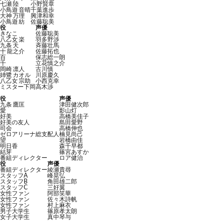
七瀬 陸
小野賢章
小鳥遊 音晴
千葉進歩
大神 万理
興津和幸
小鳥遊 紡
佐藤聡美
役
声優
きなこ
佐藤聡美
八乙女 楽
羽多野渉
九条 天
斉藤壮馬
十 龍之介
佐藤拓也
百
保志総一朗
千
立花慎之介
岡崎 凛人
古川慎
姉鷺 カオル
川原慶久
八乙女 宗助
小西克幸
ミスター下岡
高木渉
役
声優
九条 鷹匡
津田健次郎
愛
影山灯
好美
高橋美佳子
好美の友人
島田愛野
司会
高橋伸也
ゼロアリーナ総支配人
楠見尚己
望
岩橋由佳
明日香
森千早都
結芽
篠宮あすか
番組ディレクター
ロア健治
役
声優
番組ディレクター
綾瀬貴尋
スタッフA
峰晃弘
スタッフB
角田雄二郎
スタッフC
三好翼
女性ファン
阿部笑華
女性ファン
佐々木詩帆
女性ファン
村上麻衣
男子大学生
篠原孝太朗
女子大学生
真中琴与