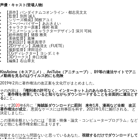
声優・キャスト(登場人物)
【原作】バンダイナムコオンライン・都志見文太
【監督】別所 誠人
【シリーズ構成】関根アユミ
【スーパーバイザー】あおきえい
【キャラクター原案】種村 有菜
【アニメーションキャラクターデザイン】深川 可純
【総作画監督】猪股 雅美
【美術監督】葛琳
【色彩設計】篠原真理子
【2Dデザイン】高橋清太（FUETE）
【撮影監督】津田涼介
【CGディレクター】ヨシダ.ミキ
【3Dワークス】井口光隆
【編集】右山章太
KissAnime（キスアニメ）、AniTube（アニチューブ）、B9等の違法サイトでアニ
メ動画を見るのはウイルス的にも危険
2019年2月に著作権法の改正案を文化庁がまとめました。
その内容は、
｢権利者の許可なく、インターネット上のあらゆるコンテンツについ
て、著作権を侵害していると知りながらダウンロードすることを全面的に違法とす
る｣
こと。
そして20
20
年6月に「
海賊版ダウンロードに罰則 来年1月、漫画など全般 改正
著作権法が成立
」 悪質なケースには刑事罰を科す。2021年1月に施行される。 と
決定しました。
この漫画全般というのには「音楽・映像・論文・コンピュータープログラム」など
など他にも著作権全般に広まります。
視聴するだけなら問題ないと思っているあなた。
視聴するだけでダウンロードして