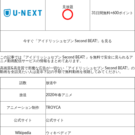
見放題
31日間無料+600ポイント
今すぐ「アイドリッシュセブン Second BEAT!」を見る
この記事では『アイドリッシュセブン Second BEAT!
』を無料で安全に見られるア
ニメ動画配信サービスの情報をまとめてあります。
高画質&高音質で邪魔な広告が一切ない「アイドリッシュセブン Second BEAT!」の
動画を全話見たい人は是非下記の手順で無料動画を視聴してみてください。
話数
放送中
放送
2020年春アニメ
アニメーション制作
TROYCA
公式サイト
公式サイト
Wikipedia
ウィキペディア