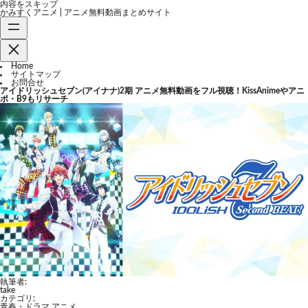
内容をスキップ
かみすくアニメ | アニメ無料動画まとめサイト
Home
サイトマップ
お問合せ
アイドリッシュセブン(アイナナ)2期 アニメ無料動画をフル視聴！KissAnimeやアニ
ポ・B9もリサーチ
執筆者:
take
カテゴリ:
青春・ドラマ アニメ