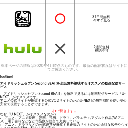
31日間無料
今すぐ見る
2週間無料
視聴不可
※本ページの情報は2020年4月時点のものです。最新の配信状況はサイトに
てご確認ください。
[outline]
アイドリッシュセブン Second BEAT!を全話無料視聴するオススメの動画配信サー
ビス
「アイドリッシュセブン Second BEAT!」を無料で見るには動画配信サービス「U-
NEXT」がオススメです。
アニメ公式サイトが推奨する公式VODサイトのためU-NEXTの無料期間を使い安心
安全で視聴することができます。
↓+で開きます↓
なぜ『U-NEXT』がオススメなのか？
アニメ、アニメ映画、洋画、邦画、ドラマ、バラエティ,アダルト作品(AV,アニ
メ)、電子書籍などなど作品数が豊富で充実している
アニメ、ドラマなどの公式運営が推奨する正規のサイトのため余計な広告やウイ