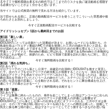
るサイトで無料視聴出来る今の時代ではここまでのリスクを負い違法動画を視聴す
る必要がないことがよく分かると思います。
当サイトでは公式推奨の無料で見れる方法を紹介しています。
法で罰せられる前に、正規の動画配信サービスを使うことでこういった罪悪感や後
ろめたさとお別れしましょう。
今すぐ正規動画配信サービスを比較する
アイドリッシュセブン 1話から最終回までのお話
第1話「新しい扉」
1話 あらずじ
IDOLiSH7にとっては念願だった冠番組が決まり、お祝いムードになる陸たち。小
鳥遊社長はバラエティ番組のMCで才能を発揮した三月の功績が大きいと語る。自
分が認められた嬉しさで涙する三月。番組宣伝のための仕事も増えることになり、
早速トップアイドル・Re:valeの番組に呼ばれる。大先輩であるRe:valeとの本格的な
共演はこれが初めて。挨拶のため、ビビり気味で楽屋を訪れた陸たちに対し、百と
千の反応は……!?
今すぐ無料動画を比較する！
第2話「揺れる気持ち」
2話 あらずじ
ゼロアリーナのこけら落とし公演で、未確定の出演枠にIDOLiSH7を推すと宣言し
た千。次のライブをゼロアリーナの総支配人が視察することになり、演出を担当す
る紡はアイディアを求めてゼロアリーナへ出かける。そこで出会ったのは、過去に
舞台演出を手掛けていたという一人の紳士だった。ステージに立つアイドルたちへ
の思いを語る彼の言葉に、心を動かされる紡。それをヒントに舞台構成を仕上げ、
遂にライブの幕が上がる――！
今すぐ無料動画を比較する！
第３話「提案」
3話 あらずじ
ライブは無事に終わったものの、発作を起こしてしまった陸はアンコールに出られ
なかった。幸いにもそのことはゼロアリーナ総支配人の評価には影響せず、
IDOLiSH7はこけら落とし公演への出演を正式にオファーされる。三月やナギは喜
ぶが、その一方で体が弱い陸がセンターを続けることへの懸念は残った。回復して
気丈に振る舞う陸の姿に、紡はマネージャーとしてどう接するべきなのか思い悩