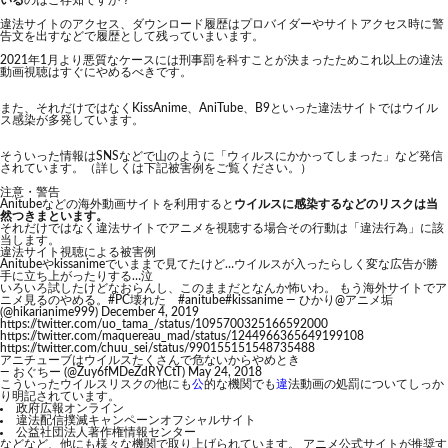
いる
のはご存知ですか？
違法サイトのアクセス、ダウンロード履歴はプロバイダーやサイトアクセス時に警
告文を出すなどで履歴として残っていまいます。
2021年1月より悪質なケースには刑事罰を科すことが決まったためこれ以上の違法
動画視聴はすぐにやめるべきです。
また、それだけではなくKissAnime、AniTube、B9といった違法サイトではウイル
ス感染が多発しています。
そういった情報はSNSなどで山のように「ウィルスにかかってしまった」など発信
されています。（詳しくは下記被害例をご覧ください。）
注意・警告
Anitubeなどの海外動画サイトを利用すると
ウイルスに感染するなどのリスクは当
然つきまといます。
それだけではなく違法サイトでアニメを視聴する場合その行動は「違法行為」に該
当します。
違法サイト視聴による被害例
Anitubeやkissanimeでいままで見てたけど…ウイルスが入ったらしく変な広告が勝
手に立ち上がったりする…泣
いろいろ試したけどなおらんし、このままだとなんか怖いわ。 もう海外サイトでア
ニメ見るのやめる。
#PC壊れた
#anitube
#kissanime
— ひかり@アニメ垢
(@hikarianime999)
December 4, 2019
https://twitter.com/uo_tama_/status/1095700325166592000
https://twitter.com/maquereau_mad/status/1244966365649199108
https://twitter.com/chuu_sei/status/990155151548735488
アニチューブはウイルスたくさんで危ないからやめとき
— おぐちー (@Zuy6fMDeZdRYCtT)
May 24, 2018
こういったウイルスリスクの他にも
公
的な機関でも
違
法動画の処罰についてしっか
り明記されています。
政府広報オンライン
違法配信撲滅キャンペーンオフシャルサイト
公益社団法人著作権情報センター
などなど、他にも様々な機関で取り上げられています。 アニメ公式サイトが推奨す