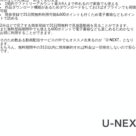
ルスなどの心配は一切なく安心安全
1契約でファミリーアカウント最大4人まで作れるので家族でも使える
作品ダウンロード機能があるためダウンロードをしておけばオフラインでも視聴
可能
簡単登録で31日間無料利用可能&600ポイントも付くため電子書籍などもポイン
トで読める
2分ほどで完了する簡単登録で31日間無料で見放題動画を見ることができます。
また無料登録期間中でも使える600ポイントで電子書籍なども楽しめるためかなり
お得に利用することができます。
そのため数ある動画配信サービスの中でもオススメ出来るのが「U-NEXT」となり
ます。
もちろん、無料期間中の31日以内に簡単解約すれば料金は一切発生しないので安心
です。