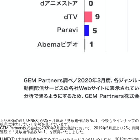
上記画像の通りU-NEXTが25ヶ月連続「見放題作品数No.1」今後もラインナップの
拡充に注力していく姿勢を見せています。
GEM Partners株式会社の2020年3月度の集計において、2019年5月度より25ヶ月間
連続で「見放題作品数No.1」を獲得いたしました。
U-NEXTは大規模資本を有するグローバルサービスがひしめくなか、2019年の定額