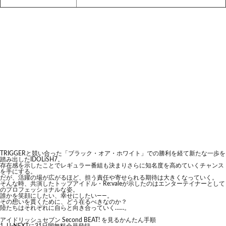
TRIGGERと競い合った「ブラック・オア・ホワイト」での勝利を経て新たな一歩を
踏み出したIDOLiSH7。
存在感を示したことでレギュラー番組も決まりさらに知名度を高めていくチャンス
を手にする。
だが、活躍の場が広がるほど、担う責任や寄せられる期待は大きくなっていく。
そんな時、共演したトップアイドル・Re:valeが示したのはエンターテイナーとして
のプロフェッショナルな姿。
誰かを笑顔にしたい、幸せにしたい――。
その想いを貫くために、どう在るべきなのか？
陸たちはそれぞれに自らと向き合っていく……。
アイドリッシュセブン Second BEAT! を見るかんたん手順