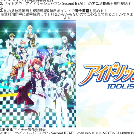
U-NEXTに31日間無料会員登録
サイト内で「アイドリッシュセブン Second BEAT!」の
アニメ動画
を無料視聴す
る
他の見放題動画も視聴可能&無料ポイントで
電子書籍
も読める！
※無料期間中に途中解約しても料金がかからないので安心安全で見ることができま
す※
©BNOI/アイナナ製作委員会
今すぐ「アイドリッシュセブン Second BEAT!」の動画を見る
U-NEXTを31日間無料