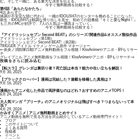
む。そして一織に、ある重大な决意を伝える。
今すぐ無料動画を比較する！
第4話「あらたなかたち」
4話 あらずじ
体調が不安定な陸に代わり、一織がIDOLiSH7のセンターを務めることになった。
新生・IDOLiSH7は順調な滑り出しを見せ、初めての冠番組『キミと愛なNight！』
も三月のMCが好評で、7人の人気は一層高まっていく。
今すぐ無料動画を比較する！
『アイドリッシュセブン Second BEAT!』のシリーズ/関連作品&オススメ類似作品
アイドリッシュセブン（第1期）
アイドリッシュセブン Second BEAT!（第2期）
TRIGGER
アイドル
イケメン
ゲーム原作
マネージャー
←
炎炎ノ消防隊(1期)アニメ無料動画をフル視聴！KissAnimeやアニポ・B9もリサー
チ
グレイプニル アニメ無料動画をフル視聴！KissAnimeやアニポ・B9もリサーチ
→
投稿をさらに読み込む
【転スラ】グレンダは裏切り者？死亡説は本当？能力や生い立ちを解説！
9月 30, 2025
【ブラッククローバー】漫画は完結した？連載を移籍した真相は？
9月 16, 2025
漫画からアニメ化した作品で高評価なのはどれ？おすすめのアニメTOP5！
6月 24, 2024
大人気マンガ『ブリーチ』のアニメオリジナルは飛ばすべき？つまらないって本
当？
4月 29, 2024
かみすくアニメ | アニメ無料動画まとめサイト
アニメ動画を無料で見る方法を沢山紹介しているアニメ動画専門サイト！
ブログ
このサイトについて
よくある質問
投稿者
イベント