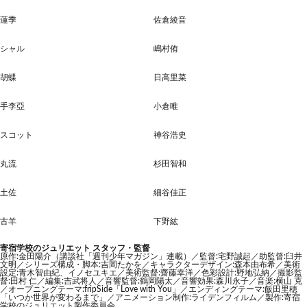
蓮季
佐倉綾音
シャル
嶋村侑
胡蝶
日高里菜
手李亞
小倉唯
スコット
神谷浩史
丸流
杉田智和
土佐
細谷佳正
古羊
下野紘
寄宿学校のジュリエット スタッフ・監督
原作:金田陽介（講談社「週刊少年マガジン」連載）／監督:宅野誠起／助監督:臼井
文明／シリーズ構成・脚本:吉岡たかを／キャラクターデザイン:森本由布希／美術
設定:青木智由紀、イノセユキエ／美術監督:齋藤幸洋／色彩設計:野地弘納／撮影監
督:田村 仁／編集:吉武将人／音響監督:鶴岡陽太／音響効果:森川永子／音楽:横山 克
／オープニングテーマ:fripSide「Love with You」／エンディングテーマ:飯田里穂
「いつか世界が変わるまで」／アニメーション制作:ライデンフィルム／製作:寄宿
学校のジュリエット製作委員会