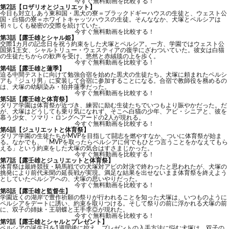
今すぐ無料動画を比較する！
第2話【ロザリオとジュリエット】
今日も対立しあう東和国・黒犬の寮＝ブラックドギーハウスの生徒と、ウェスト公
国・白猫の寮＝ホワイトキャッツハウスの生徒。そんななか、犬塚とペルシアは
初々しくも秘密の交際を続けていた。
今すぐ無料動画を比較する！
第3話【露壬雄とシャル姫】
交際1カ月の記念日を祝う約束をした犬塚とペルシア。一方、学園ではウェスト公
国第1王女、シャルトリュー・ウェスティアの復学にざわついていた。彼女は白猫
の生徒たちからの歓声を受け、悠然と赤絨毯の上を歩く。
今すぐ無料動画を比較する！
第4話【露壬雄と蓮季】
迫る中間テストに向けて勉強合宿を始めた黒犬の生徒たち。犬塚に頼まれたペルシ
アも「ジュリ男」に変装して合宿に参加することになる。合宿で教師役を務めるの
は、犬塚の幼馴染み・狛井蓮季だった。
今すぐ無料動画を比較する！
第5話【露壬雄と体育祭】
ダリア学園は体育祭が近づき、練習に励む生徒たちでいつもより賑やかだった。だ
が、犬塚はどうしても乗り気になれず、そこへ白猫の少年、アビ・シニアと、彼を
慕う少女、ソマリ・ロングヘアードの2人が現れる。
今すぐ無料動画を比較する！
第6話【ジュリエットと体育祭】
ダリア学園の生徒たちがMVPを目指して闘志を燃やすなか、ついに体育祭が始ま
る。なかでも、「MVPを取ったらペルシアに何でもひとつ言うことをかなえてもら
える」という約束をした犬塚の気合はすさまじかった。
今すぐ無料動画を比較する！
第7話【露壬雄とジュリエットと体育祭】
体育祭は最終競技・騎馬戦での犬塚対アビの対決で終わったと思われたが、犬塚の
挑発により前代未聞の延長戦が実現。満足な結果を出せないまま体育祭を終えよう
としていたペルシアへの、犬塚の思いやりだった。
今すぐ無料動画を比較する！
第8話【露壬雄と監督生】
学園近くの湖岸で豊作祈願の祭りが行われることを知った犬塚は、いつものように
ペルシアをデートに誘い、約束を取りつける。そして祭りの前に浮かれる犬塚の前
に、双子の姉妹・王胡蝶と王手李亞が現れた。
今すぐ無料動画を比較する！
第9話【露壬雄とシャルとプレゼント】
ペルシアの誕生日を1週間後に控え、プレゼントの入手方法に悩む犬塚は、双子の