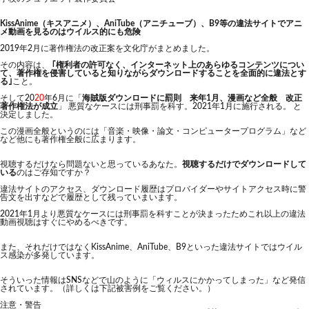
KissAnime（キスアニメ）、AniTube（アニチューブ）、B9等の違法サイトでアニ
メ動画を見るのはウイルス的にも危険
2019年2月に著作権法の改正案を文化庁がまとめました。
その内容は、
｢権利者の許可なく、インターネット上のあらゆるコンテンツについ
て、著作権を侵害していると知りながらダウンロードすることを全面的に違法とす
る｣
こと。
そして20
20
年6月に「
海賊版ダウンロードに罰則 来年1月、漫画など全般 改正
著作権法が成立
」 悪質なケースには刑事罰を科す。2021年1月に施行される。 と
決定しました。
この漫画全般というのには「音楽・映像・論文・コンピュータープログラム」など
など他にも著作権全般に広まります。
視聴するだけなら問題ないと思っているあなた。
視聴するだけでダウンロードして
いる
のはご存知ですか？
違法サイトのアクセス、ダウンロード履歴はプロバイダーやサイトアクセス時に警
告文を出すなどで履歴として残っていまいます。
2021年1月より悪質なケースには刑事罰を科すことが決まったためこれ以上の違法
動画視聴はすぐにやめるべきです。
また、それだけではなくKissAnime、AniTube、B9といった違法サイトではウイル
ス感染が多発しています。
そういった情報はSNSなどで山のように「ウィルスにかかってしまった」など発信
されています。（詳しくは下記被害例をご覧ください。）
注意・警告