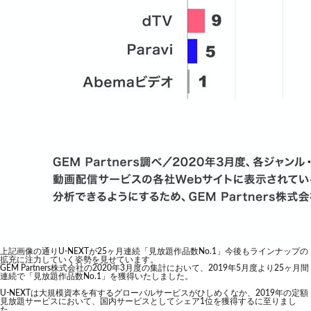
上記画像の通りU-NEXTが25ヶ月連続「見放題作品数No.1」今後もラインナップの
拡充に注力していく姿勢を見せています。
GEM Partners株式会社の2020年3月度の集計において、2019年5月度より25ヶ月間
連続で「見放題作品数No.1」を獲得いたしました。
U-NEXTは大規模資本を有するグローバルサービスがひしめくなか、2019年の定額
見放題サービスにおいて、国内サービスとしてシェア1位を獲得するに至りまし
た。