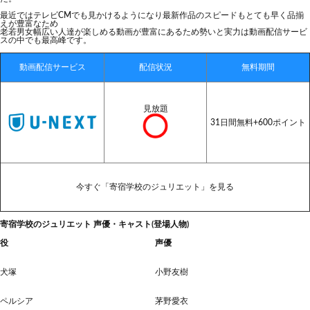
最近ではテレビCMでも見かけるようになり最新作品のスピードもとても早く品揃
えが豊富なため
老若男女幅広い人達が楽しめる動画が豊富にあるため勢いと実力は動画配信サービ
スの中でも最高峰です。
動画配信サービス
配信状況
無料期間
見放題
31日間無料+600ポイント
今すぐ「寄宿学校のジュリエット」を見る
寄宿学校のジュリエット 声優・キャスト(登場人物)
役
声優
犬塚
小野友樹
ペルシア
茅野愛衣