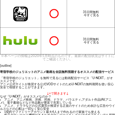
31日間無料
今すぐ見る
31日間無料
今すぐ見る
※本ページの情報は2020年5月時点のものです。最新の配信状況はサイトに
てご確認ください。
[outline]
寄宿学校のジュリエットのアニメ動画を全話無料視聴するオススメの配信サービス
「寄宿学校のジュリエット」を無料で見るには動画配信サービス「U-NEXT」がオ
ススメです。
アニメ公式サイトが推奨する公式VODサイトのためU-NEXTの無料期間を使い安心
安全で視聴することができます。
↓+で開きます↓
なぜ『U-NEXT』がオススメなのか？
アニメ、アニメ映画、洋画、邦画、ドラマ、バラエティ,アダルト作品(AV,アニ
メ)、電子書籍などなど作品数が豊富で充実している
アニメ、ドラマなどの公式運営が推奨する正規のサイトのため余計な広告やウイ
ルスなどの心配は一切なく安心安全
1契約でファミリーアカウント最大4人まで作れるので家族でも使える