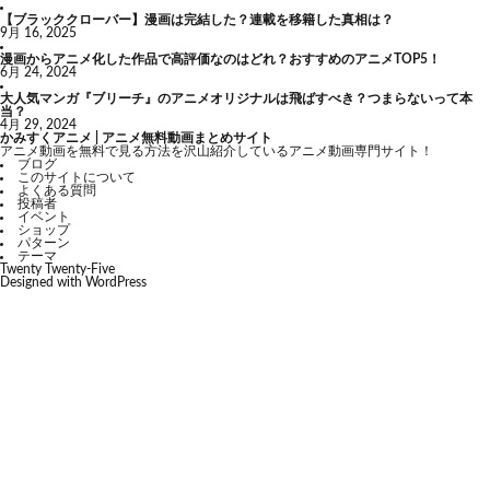
【ブラッククローバー】漫画は完結した？連載を移籍した真相は？
9月 16, 2025
漫画からアニメ化した作品で高評価なのはどれ？おすすめのアニメTOP5！
6月 24, 2024
大人気マンガ『ブリーチ』のアニメオリジナルは飛ばすべき？つまらないって本
当？
4月 29, 2024
かみすくアニメ | アニメ無料動画まとめサイト
アニメ動画を無料で見る方法を沢山紹介しているアニメ動画専門サイト！
ブログ
このサイトについて
よくある質問
投稿者
イベント
ショップ
パターン
テーマ
Twenty Twenty-Five
Designed with
WordPress