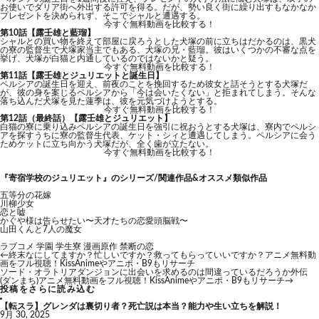
お使いでダリア街へ外出する許可を得る。だが、勢い良く街に繰り出すもなかなか
プレゼントを決められず、そこでシャルと遭遇する。
今すぐ無料動画を比較する！
第10話【露壬雄と藍瑠】
シャルとの買い物を終えて部屋に戻ろうとした犬塚の前に立ちはだかるのは、黒犬
の寮の監督生で犬塚家当主でもある、犬塚の兄・藍瑠。彼はいくつかの不審な点を
挙げ、犬塚が白猫と内通しているのではないかと疑う。
今すぐ無料動画を比較する！
第11話【露壬雄とジュリエットと誕生日】
ペルシアの誕生日を迎え、前夜のことを挽回するため彼女と話そうとする犬塚だ
が、彼の身を案じるペルシアから「今は会いたくない」と拒まれてしまう。そんな
落ち込んだ犬塚を見た蓮季は、彼を元気づけようとする。
今すぐ無料動画を比較する！
第12話（最終話）【露壬雄とジュリエット】
白猫の寮に乗り込みペルシアの誕生日を強引に祝おうとする犬塚は、寮内でペルシ
アを探すうちに寮の監督生代表、ケット・シィと遭遇してしまう。ペルシアに会う
ためケットに立ち向かう犬塚だが、全く歯が立たない。
今すぐ無料動画を比較する！
『寄宿学校のジュリエット』のシリーズ/関連作品&オススメ類似作品
五等分の花嫁
川柳少女
恋と嘘
かぐや様は告らせたい〜天才たちの恋愛頭脳戦〜
山田くんと7人の魔女
ラブコメ
学園
学生寮
漫画原作
禁断の恋
←
終末なにしてますか？忙しいですか？救ってもらっていいですか？アニメ無料動
画をフル視聴！KissAnimeやアニポ・B9もリサーチ
ソード・オラトリアダンジョンに出会いを求めるのは間違っているだろうか外伝
(ダンまち)アニメ無料動画をフル視聴！KissAnimeやアニポ・B9もリサーチ
→
投稿をさらに読み込む
【転スラ】グレンダは裏切り者？死亡説は本当？能力や生い立ちを解説！
9月 30, 2025