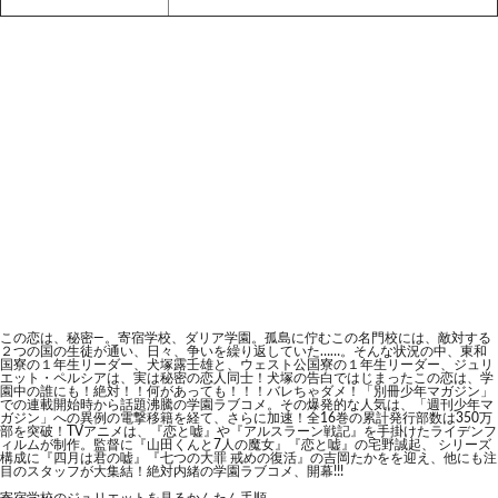
この恋は、秘密―。寄宿学校、ダリア学園。孤島に佇むこの名門校には、敵対する
２つの国の生徒が通い、日々、争いを繰り返していた……。そんな状況の中、東和
国寮の１年生リーダー、犬塚露壬雄と、ウェスト公国寮の１年生リーダー、ジュリ
エット・ペルシアは、実は秘密の恋人同士！犬塚の告白ではじまったこの恋は、学
園中の誰にも！絶対！！何があっても！！！バレちゃダメ！「別冊少年マガジン」
での連載開始時から話題沸騰の学園ラブコメ。その爆発的な人気は、「週刊少年マ
ガジン」への異例の電撃移籍を経て、さらに加速！全16巻の累計発行部数は350万
部を突破！TVアニメは、『恋と嘘』や『アルスラーン戦記』を手掛けたライデンフ
ィルムが制作。監督に『山田くんと7人の魔女』『恋と嘘』の宅野誠起、 シリーズ
構成に『四月は君の嘘』『七つの大罪 戒めの復活』の吉岡たかをを迎え、他にも注
目のスタッフが大集結！絶対内緒の学園ラブコメ、開幕!!!