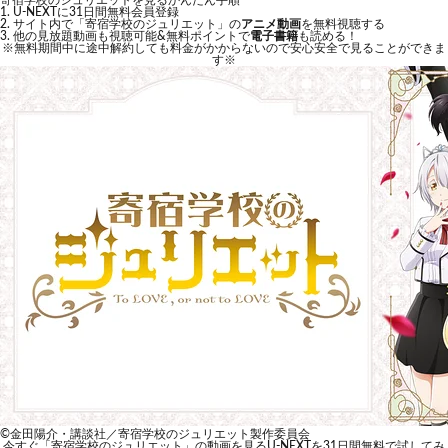
寄宿学校のジュリエットを見るかんたん手順
U-NEXTに31日間無料会員登録
サイト内で「寄宿学校のジュリエット」の
アニメ動画
を無料視聴する
他の見放題動画も視聴可能&無料ポイントで
電子書籍
も読める！
※無料期間中に途中解約しても料金がかからないので安心安全で見ることができま
す※
©金田陽介・講談社／寄宿学校のジュリエット製作委員会
今すぐ「寄宿学校のジュリエット」の動画を見る
U-NEXTを31日間無料で試してみ