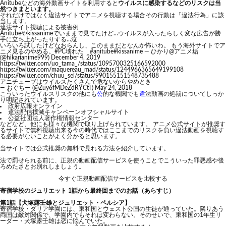
Anitubeなどの海外動画サイトを利用すると
ウイルスに感染するなどのリスクは当
然つきまといます。
それだけではなく違法サイトでアニメを視聴する場合その行動は「違法行為」に該
当します。
違法サイト視聴による被害例
Anitubeやkissanimeでいままで見てたけど…ウイルスが入ったらしく変な広告が勝
手に立ち上がったりする…泣
いろいろ試したけどなおらんし、このままだとなんか怖いわ。 もう海外サイトでア
ニメ見るのやめる。
#PC壊れた
#anitube
#kissanime
— ひかり@アニメ垢
(@hikarianime999)
December 4, 2019
https://twitter.com/uo_tama_/status/1095700325166592000
https://twitter.com/maquereau_mad/status/1244966365649199108
https://twitter.com/chuu_sei/status/990155151548735488
アニチューブはウイルスたくさんで危ないからやめとき
— おぐちー (@Zuy6fMDeZdRYCtT)
May 24, 2018
こういったウイルスリスクの他にも
公
的な機関でも
違
法動画の処罰についてしっか
り明記されています。
政府広報オンライン
違法配信撲滅キャンペーンオフシャルサイト
公益社団法人著作権情報センター
などなど、他にも様々な機関で取り上げられています。 アニメ公式サイトが推奨す
るサイトで無料視聴出来る今の時代ではここまでのリスクを負い違法動画を視聴す
る必要がないことがよく分かると思います。
当サイトでは公式推奨の無料で見れる方法を紹介しています。
法で罰せられる前に、正規の動画配信サービスを使うことでこういった罪悪感や後
ろめたさとお別れしましょう。
今すぐ正規動画配信サービスを比較する
寄宿学校のジュリエット 1話から最終回までのお話（あらすじ）
第1話【犬塚露壬雄とジュリエット・ペルシア】
寄宿学校・ダリア学園には、東和国とウェスト公国の生徒が通っていた。隣りあう
両国は敵対関係で、学園内でもそれは変わらない。そのせいで、東和国の1年生リ
ーダー・犬塚露壬雄は恋に悩んでいた。