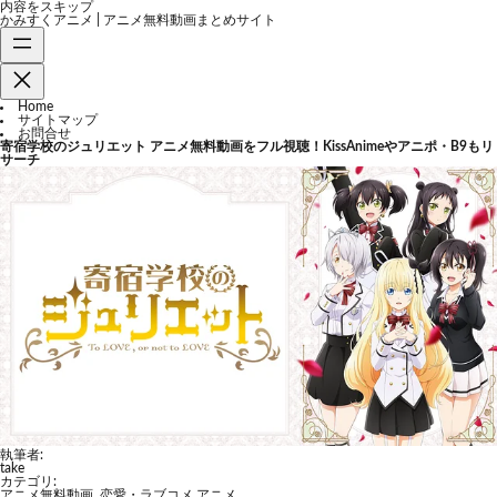
内容をスキップ
かみすくアニメ | アニメ無料動画まとめサイト
Home
サイトマップ
お問合せ
寄宿学校のジュリエット アニメ無料動画をフル視聴！KissAnimeやアニポ・B9もリ
サーチ
執筆者:
take
カテゴリ:
アニメ無料動画
,
恋愛・ラブコメ アニメ