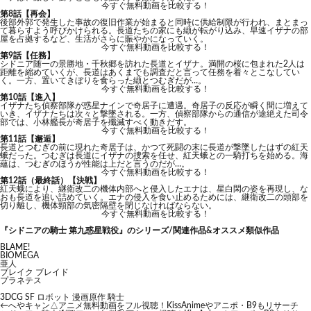
今すぐ無料動画を比較する！
第8話【再会】
後部外郭で発生した事故の復旧作業が始まると同時に供給制限が行われ、まとまっ
て暮らすよう呼びかけられる。長道たちの家にも纈が転がり込み、早速イザナの部
屋を占拠するなど、生活がさらに賑やかになっていく。
今すぐ無料動画を比較する！
第9話【任務】
シドニア随一の景勝地・千秋郷を訪れた長道とイザナ。満開の桜に包まれた2人は
距離を縮めていくが、長道はあくまでも調査だと言って任務を着々とこなしてい
く。一方、置いてきぼりを食らった纈とつむぎだが…。
今すぐ無料動画を比較する！
第10話【進入】
イザナたち偵察部隊が惑星ナインで奇居子に遭遇。奇居子の反応が瞬く間に増えて
いき、イザナたちは次々と撃墜される。一方、偵察部隊からの通信が途絶えた司令
部では、小林艦長が奇居子を殲滅すべく動きだす。
今すぐ無料動画を比較する！
第11話【邂逅】
長道とつむぎの前に現れた奇居子は、かつて死闘の末に長道が撃墜したはずの紅天
蛾だった。つむぎは長道にイザナの捜索を任せ、紅天蛾との一騎打ちを始める。海
蘊は、つむぎのほうが性能は上だと言うのだが…。
今すぐ無料動画を比較する！
第12話（最終話）【決戦】
紅天蛾により、継衛改二の機体内部へと侵入したエナは、星白閑の姿を再現し、な
おも長道を追い詰めていく。エナの侵入を食い止めるためには、継衛改二の頭部を
切り離し、機体頸部の気密隔壁を閉じなければならない。
今すぐ無料動画を比較する！
『シドニアの騎士 第九惑星戦役』のシリーズ/関連作品&オススメ類似作品
BLAME!
BIOMEGA
亜人
ブレイク ブレイド
プラネテス
3DCG
SF
ロボット
漫画原作
騎士
←
へやキャン△アニメ無料動画をフル視聴！KissAnimeやアニポ・B9もリサーチ