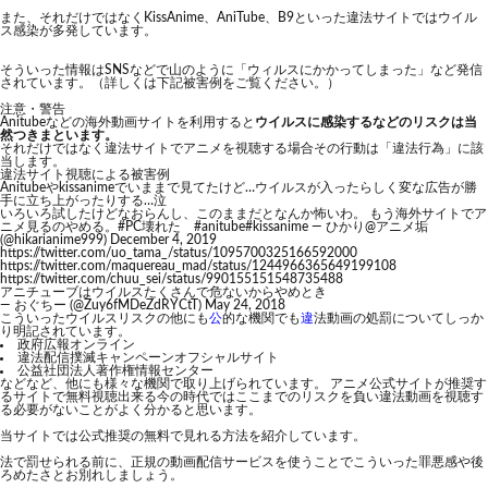
また、それだけではなくKissAnime、AniTube、B9といった違法サイトではウイル
ス感染が多発しています。
そういった情報はSNSなどで山のように「ウィルスにかかってしまった」など発信
されています。（詳しくは下記被害例をご覧ください。）
注意・警告
Anitubeなどの海外動画サイトを利用すると
ウイルスに感染するなどのリスクは当
然つきまといます。
それだけではなく違法サイトでアニメを視聴する場合その行動は「違法行為」に該
当します。
違法サイト視聴による被害例
Anitubeやkissanimeでいままで見てたけど…ウイルスが入ったらしく変な広告が勝
手に立ち上がったりする…泣
いろいろ試したけどなおらんし、このままだとなんか怖いわ。 もう海外サイトでア
ニメ見るのやめる。
#PC壊れた
#anitube
#kissanime
— ひかり@アニメ垢
(@hikarianime999)
December 4, 2019
https://twitter.com/uo_tama_/status/1095700325166592000
https://twitter.com/maquereau_mad/status/1244966365649199108
https://twitter.com/chuu_sei/status/990155151548735488
アニチューブはウイルスたくさんで危ないからやめとき
— おぐちー (@Zuy6fMDeZdRYCtT)
May 24, 2018
こういったウイルスリスクの他にも
公
的な機関でも
違
法動画の処罰についてしっか
り明記されています。
政府広報オンライン
違法配信撲滅キャンペーンオフシャルサイト
公益社団法人著作権情報センター
などなど、他にも様々な機関で取り上げられています。 アニメ公式サイトが推奨す
るサイトで無料視聴出来る今の時代ではここまでのリスクを負い違法動画を視聴す
る必要がないことがよく分かると思います。
当サイトでは公式推奨の無料で見れる方法を紹介しています。
法で罰せられる前に、正規の動画配信サービスを使うことでこういった罪悪感や後
ろめたさとお別れしましょう。