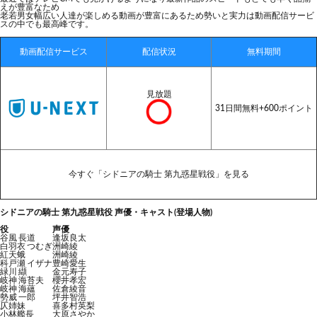
えが豊富なため
老若男女幅広い人達が楽しめる動画が豊富にあるため勢いと実力は動画配信サービ
スの中でも最高峰です。
動画配信サービス
配信状況
無料期間
見放題
31日間無料+600ポイント
今すぐ「シドニアの騎士 第九惑星戦役」を見る
シドニアの騎士 第九惑星戦役 声優・キャスト(登場人物)
役
声優
谷風 長道
逢坂良太
白羽衣 つむぎ
洲崎綾
紅天蛾
洲崎綾
科戸瀬 イザナ
豊崎愛生
緑川 纈
金元寿子
岐神 海苔夫
櫻井孝宏
岐神 海蘊
佐倉綾音
勢威 一郎
坪井智浩
仄姉妹
喜多村英梨
小林艦長
大原さやか