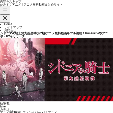
内容をスキップ
かみすくアニメ | アニメ無料動画まとめサイト
Home
サイトマップ
お問合せ
シドニアの騎士第九惑星戦役(2期)アニメ無料動画をフル視聴！KissAnimeやアニ
ポ・B9もリサーチ
執筆者:
take
カテゴリ:
アニメ無料動画
,
ファンタジー・SF アニメ