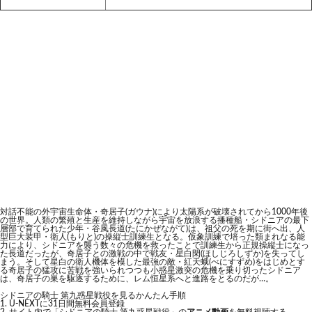
対話不能の外宇宙生命体・奇居子(ガウナ)により太陽系が破壊されてから1000年後
の世界。人類の繁殖と生産を維持しながら宇宙を放浪する播種船・シドニアの最下
層部で育てられた少年・谷風長道(たにかぜながて)は、祖父の死を期に街へ出、人
型巨大装甲・衛人(もりと)の操縦士訓練生となる。仮象訓練で培った類まれなる能
力により、シドニアを襲う数々の危機を救ったことで訓練生から正規操縦士になっ
た長道だったが、奇居子との激戦の中で戦友・星白閑(ほしじろしずか)を失ってし
まう。そして星白の衛人機体を模した最強の敵・紅天蛾(べにすずめ)をはじめとす
る奇居子の猛攻に苦戦を強いられつつも小惑星激突の危機を乗り切ったシドニア
は、奇居子の巣を駆逐するために、レム恒星系へと進路をとるのだが…。
シドニアの騎士 第九惑星戦役を見るかんたん手順
U-NEXTに31日間無料会員登録