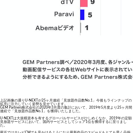
上記画像の通りU-NEXTが25ヶ月連続「見放題作品数No.1」今後もラインナップの
拡充に注力していく姿勢を見せています。
GEM Partners株式会社の2020年3月度の集計において、2019年5月度より25ヶ月間
連続で「見放題作品数No.1」を獲得いたしました。
U-NEXTは大規模資本を有するグローバルサービスがひしめくなか、2019年の定額
見放題サービスにおいて、国内サービスとしてシェア1位を獲得するに至りまし
た。
最近ではテレビCMでも見かけるようになり最新作品のスピードもとても早く品揃