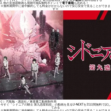
サイト内で「シドニアの騎士 第九惑星戦役」の
アニメ動画
を無料視聴する
他の見放題動画も視聴可能&無料ポイントで
電子書籍
も読める！
※無料期間中に途中解約しても料金がかからないので安心安全で見ることができま
す※
Ｃ）弐瓶勉・講談社／東亜重工動画制作局
今すぐ「シドニアの騎士 第九惑星戦役」の動画を見る
U-NEXTを31日間無料で試し
てみる
※無料期間中に途中解約しても料金がかからないので安心安全で見ることができま