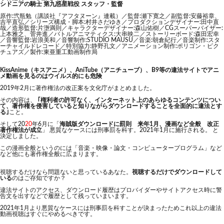
シドニアの騎士 第九惑星戦役 スタッフ・監督
原作:弐瓶勉（講談社『アフタヌーン』連載）／監督:瀬下寛之／副監督:安藤裕章、
吉平直弘／シリーズ構成・脚本:村井さだゆき／プロダクションデザイナー:田中直
哉／造形監督:片塰満則／キャラクターデザイナー:森山佑樹／CGスーパーバイザー:
上本雅之、菅井進／バトルアニマティクス:大串映二／ストーリーボード:森田宏幸
／音響監督:岩浪美和／音響制作:STUDIO MAUSU／音楽:朝倉紀行／音楽制作:スタ
ーチャイルドレコード／特別協力:静野孔文／アニメーション制作:ポリゴン・ピク
チュアズ／製作:東亜重工動画制作局
KissAnime（キスアニメ）、AniTube（アニチューブ）、B9等の違法サイトでアニ
メ動画を見るのはウイルス的にも危険
2019年2月に著作権法の改正案を文化庁がまとめました。
その内容は、
｢権利者の許可なく、インターネット上のあらゆるコンテンツについ
て、著作権を侵害していると知りながらダウンロードすることを全面的に違法とす
る｣
こと。
そして20
20
年6月に「
海賊版ダウンロードに罰則 来年1月、漫画など全般 改正
著作権法が成立
」 悪質なケースには刑事罰を科す。2021年1月に施行される。 と
決定しました。
この漫画全般というのには「音楽・映像・論文・コンピュータープログラム」など
など他にも著作権全般に広まります。
視聴するだけなら問題ないと思っているあなた。
視聴するだけでダウンロードして
いる
のはご存知ですか？
違法サイトのアクセス、ダウンロード履歴はプロバイダーやサイトアクセス時に警
告文を出すなどで履歴として残っていまいます。
2021年1月より悪質なケースには刑事罰を科すことが決まったためこれ以上の違法
動画視聴はすぐにやめるべきです。