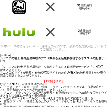
31日間無料
視聴不可
2週間無料
視聴不可
※本ページの情報は2020年5月時点のものです。最新の配信状況はサイトに
てご確認ください。
[outline]
シドニアの騎士 第九惑星戦役のアニメ動画を全話無料視聴するオススメの配信サー
ビス
「シドニアの騎士 第九惑星戦役」を無料で見るには動画配信サービス「U-NEXT」
がオススメです。
アニメ公式サイトが推奨する公式VODサイトのためU-NEXTの無料期間を使い安心
安全で視聴することができます。
↓+で開きます↓
なぜ『U-NEXT』がオススメなのか？
アニメ、アニメ映画、洋画、邦画、ドラマ、バラエティ,アダルト作品(AV,アニ
メ)、電子書籍などなど作品数が豊富で充実している
アニメ、ドラマなどの公式運営が推奨する正規のサイトのため余計な広告やウイ
ルスなどの心配は一切なく安心安全
1契約でファミリーアカウント最大4人まで作れるので家族でも使える
作品ダウンロード機能があるためダウンロードをしておけばオフラインでも視聴
可能