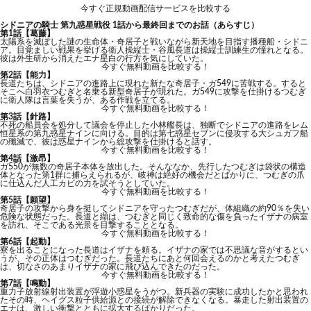
今すぐ正規動画配信サービスを比較する
シドニアの騎士 第九惑星戦役 1話から最終回までのお話（あらすじ）
第1話【葛藤】
太陽系を滅ぼした謎の生命体・奇居子と戦いながら新天地を目指す播種船・シドニ
ア。目覚ましい戦果を挙げる衛人操縦士・谷風長道は操縦士訓練生の憧れとなる。
彼は外生研から消えたエナ星白の行方を気にしていた。
今すぐ無料動画を比較する！
第2話【能力】
長道たちは、シドニアの進路上に現れた新たな奇居子・ガ549に苦戦する。すると
そこへ白羽衣つむぎと名乗る新型奇居子が現れた。ガ549に攻撃を仕掛けるつむぎ
に衛人隊は言葉を失うが、ある作戦を立てる。
今すぐ無料動画を比較する！
第3話【針路】
不死の船員会を処分して議会を停止した小林艦長は、独断でシドニアの進路をレム
恒星系の第九惑星ナインに向ける。目的は第七惑星セブンに侵攻する大シュガフ船
の殲滅で、彼は惑星ナインから総攻撃を仕掛けると話す。
今すぐ無料動画を比較する！
第4話【激昂】
ガ550が無数の奇居子本体を放出した。そんななか、先行したつむぎは袋状の構造
体となった第1群に捕らえられるが、岐神は絶好の機会だとばかりに、つむぎの爪
に仕込んだ人工カビの力を試そうとしていた。
今すぐ無料動画を比較する！
第5話【願望】
奇居子の攻撃から身を挺してシドニアを守ったつむぎだが、体組織の約90％を失い
危険な状態だった。長道と纈は、つむぎと同じく致命的な傷を負ったイザナの病室
を訪れ、そこである光景を目撃することとなる。
今すぐ無料動画を比較する！
第6話【起動】
寮を出ることになった長道はイザナを頼る。イザナの家では不思議な音がするとい
うが、その正体はつむぎだった。長道たちにあと何回会えるのかと考えたつむぎ
は、切なさのあまりイザナの家に飛び込んできたのだった。
今すぐ無料動画を比較する！
第7話【鳴動】
重力子放射線射出装置が浮遊小惑星をうがつ。新兵器の実験に成功したかと思われ
たその時、ヘイグス粒子供給源との接続が解除できなくなる。暴走した射出装置の
エナは、激しい衝撃とともに拡大するばかりだった。