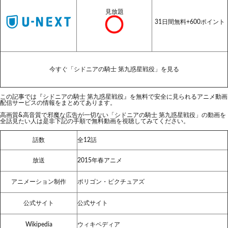
見放題
31日間無料+600ポイント
今すぐ「シドニアの騎士 第九惑星戦役」を見る
この記事では『シドニアの騎士 第九惑星戦役』を無料で安全に見られるアニメ動画
配信サービスの情報をまとめてあります。
高画質&高音質で邪魔な広告が一切ない「シドニアの騎士 第九惑星戦役」の動画を
全話見たい人は是非下記の手順で無料動画を視聴してみてください。
話数
全12話
放送
2015年春アニメ
アニメーション制作
ポリゴン・ピクチュアズ
公式サイト
公式サイト
Wikipedia
ウィキペディア