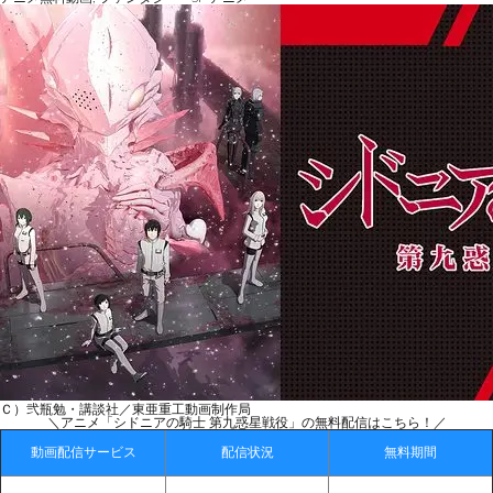
Ｃ）弐瓶勉・講談社／東亜重工動画制作局
＼アニメ「シドニアの騎士 第九惑星戦役」の無料配信はこちら！／
動画配信サービス
配信状況
無料期間