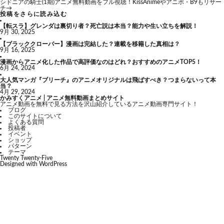
シドニアの騎士(1期)アニメ無料動画をフル視聴！KissAnimeやアニポ・B9もリサー
チ
→
投稿をさらに読み込む
【転スラ】グレンダは裏切り者？死亡説は本当？能力や生い立ちを解説！
9月 30, 2025
【ブラッククローバー】漫画は完結した？連載を移籍した真相は？
9月 16, 2025
漫画からアニメ化した作品で高評価なのはどれ？おすすめのアニメTOP5！
6月 24, 2024
大人気マンガ『ブリーチ』のアニメオリジナルは飛ばすべき？つまらないって本
当？
4月 29, 2024
かみすくアニメ | アニメ無料動画まとめサイト
アニメ動画を無料で見る方法を沢山紹介しているアニメ動画専門サイト！
ブログ
このサイトについて
よくある質問
投稿者
イベント
ショップ
パターン
テーマ
Twenty Twenty-Five
Designed with
WordPress