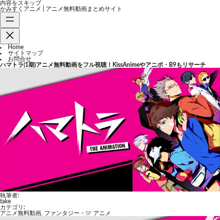
内容をスキップ
かみすくアニメ | アニメ無料動画まとめサイト
Home
サイトマップ
お問合せ
ハマトラ(1期)アニメ無料動画をフル視聴！KissAnimeやアニポ・B9もリサーチ
執筆者:
take
カテゴリ:
アニメ無料動画
,
ファンタジー・SF アニメ