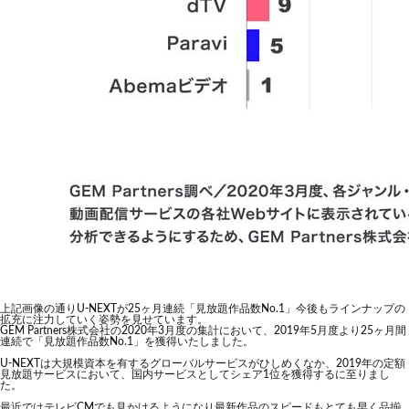
上記画像の通りU-NEXTが25ヶ月連続「見放題作品数No.1」今後もラインナップの
拡充に注力していく姿勢を見せています。
GEM Partners株式会社の2020年3月度の集計において、2019年5月度より25ヶ月間
連続で「見放題作品数No.1」を獲得いたしました。
U-NEXTは大規模資本を有するグローバルサービスがひしめくなか、2019年の定額
見放題サービスにおいて、国内サービスとしてシェア1位を獲得するに至りまし
た。
最近ではテレビCMでも見かけるようになり最新作品のスピードもとても早く品揃