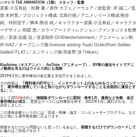
ハマトラ THE ANIMATION（1期） スタッフ・監督
原案:小玉有起・松舞 夏／原作:カフェノーウェア／総監督: 岸 誠二／監
督:木村寛／プロジェクト構成: 北島行徳／アニメシリーズ構成:熊谷
純、待田堂子／脚本:熊谷 純／キャラクター原案:小玉有起／キャラクタ
ーデザイン:和図 悠／カラーアートディレクション:ファンタジスタ歌麿
呂／音楽:吉森 信／音楽制作:DIVEⅡentertainment／アニメーション制
作:NAZ／オープニング曲:livetune adding Yuuki Ozaki(from Galileo
Galilei)｢FLAT｣／エンディング曲:羽多野 渉 ｢Hikari｣
KissAnime（キスアニメ）、AniTube（アニチューブ）、B9等の違法サイトでアニ
メ動画を見るのはウイルス的にも危険
2019年2月に著作権法の改正案を文化庁がまとめました。
その内容は、
｢権利者の許可なく、インターネット上のあらゆるコンテンツについ
て、著作権を侵害していると知りながらダウンロードすることを全面的に違法とす
る｣
こと。
そして20
20
年6月に「
海賊版ダウンロードに罰則 来年1月、漫画など全般 改正
著作権法が成立
」 悪質なケースには刑事罰を科す。2021年1月に施行される。 と
決定しました。
この漫画全般というのには「音楽・映像・論文・コンピュータープログラム」など
など他にも著作権全般に広まります。
視聴するだけなら問題ないと思っているあなた。
視聴するだけでダウンロードして
いる
のはご存知ですか？