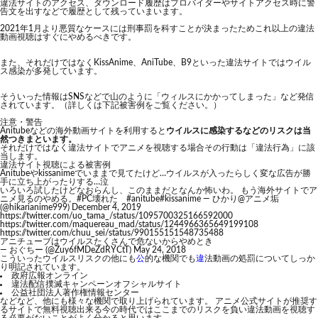
違法サイトのアクセス、ダウンロード履歴はプロバイダーやサイトアクセス時に警
告文を出すなどで履歴として残っていまいます。
2021年1月より悪質なケースには刑事罰を科すことが決まったためこれ以上の違法
動画視聴はすぐにやめるべきです。
また、それだけではなくKissAnime、AniTube、B9といった違法サイトではウイル
ス感染が多発しています。
そういった情報はSNSなどで山のように「ウィルスにかかってしまった」など発信
されています。（詳しくは下記被害例をご覧ください。）
注意・警告
Anitubeなどの海外動画サイトを利用すると
ウイルスに感染するなどのリスクは当
然つきまといます。
それだけではなく違法サイトでアニメを視聴する場合その行動は「違法行為」に該
当します。
違法サイト視聴による被害例
Anitubeやkissanimeでいままで見てたけど…ウイルスが入ったらしく変な広告が勝
手に立ち上がったりする…泣
いろいろ試したけどなおらんし、このままだとなんか怖いわ。 もう海外サイトでア
ニメ見るのやめる。
#PC壊れた
#anitube
#kissanime
— ひかり@アニメ垢
(@hikarianime999)
December 4, 2019
https://twitter.com/uo_tama_/status/1095700325166592000
https://twitter.com/maquereau_mad/status/1244966365649199108
https://twitter.com/chuu_sei/status/990155151548735488
アニチューブはウイルスたくさんで危ないからやめとき
— おぐちー (@Zuy6fMDeZdRYCtT)
May 24, 2018
こういったウイルスリスクの他にも
公
的な機関でも
違
法動画の処罰についてしっか
り明記されています。
政府広報オンライン
違法配信撲滅キャンペーンオフシャルサイト
公益社団法人著作権情報センター
などなど、他にも様々な機関で取り上げられています。 アニメ公式サイトが推奨す
るサイトで無料視聴出来る今の時代ではここまでのリスクを負い違法動画を視聴す