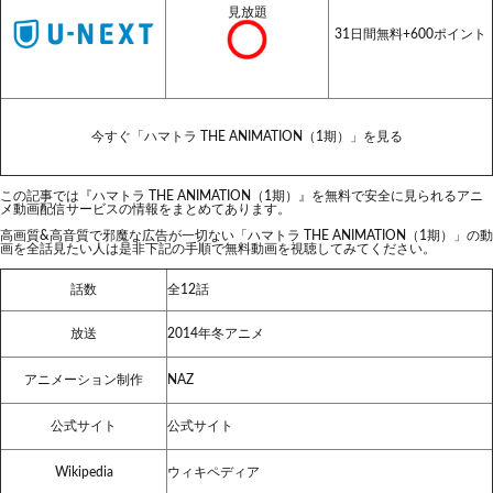
見放題
31日間無料+600ポイント
今すぐ「ハマトラ THE ANIMATION（1期）」を見る
この記事では『ハマトラ THE ANIMATION（1期）』を無料で安全に見られるアニ
メ動画配信サービスの情報をまとめてあります。
高画質&高音質で邪魔な広告が一切ない「ハマトラ THE ANIMATION（1期）」の動
画を全話見たい人は是非下記の手順で無料動画を視聴してみてください。
話数
全12話
放送
2014年冬アニメ
アニメーション制作
NAZ
公式サイト
公式サイト
Wikipedia
ウィキペディア