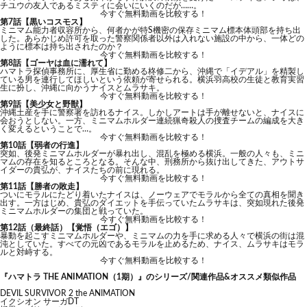
チユウの友人であるミスティに会いにいくのだが……。
今すぐ無料動画を比較する！
第7話【黒いコスモス】
ミニマム能力者収容所から、何者かが特S機密の保存ミニマム標本体頭部を持ち出
した。あらかじめ許可を取った警察関係者以外は入れない施設の中から、一体どの
ように標本は持ち出されたのか？
今すぐ無料動画を比較する！
第8話【ゴーヤは血に濡れて】
ハマトラ探偵事務所に、厚生省に勤める柊修二から、沖縄で「イデアル」を精製し
ている男を連行してほしいという依頼が寄せられる。横浜羽高校の生徒と教育実習
生に扮し、沖縄に向かうナイスとムラサキ。
今すぐ無料動画を比較する！
第9話【美少女と野獣】
沖縄土産を手に警察署を訪れるナイス。しかしアートは手が離せないと、ナイスに
会おうとしない。一方、ミニマムホルダー連続猟奇殺人の捜査チームの編成を大き
く変えるということで…。
今すぐ無料動画を比較する！
第10話【弱者の行進】
突如、後発ミニマムホルダーが暴れ出し、混乱を極める横浜。一般の人々も、ミニ
マムの存在を知るところとなる。そんな中、刑務所から抜け出してきた、アウトサ
イダーの貴弘が、ナイスたちの前に現れる。
今すぐ無料動画を比較する！
第11話【勝者の敗走】
ついにモラルにたどり着いたナイスは、ノーウェアでモラルから全ての真相を聞き
出す。一方はじめ、貴弘のダイエットを手伝っていたムラサキは、突如現れた後発
ミニマムホルダーの集団と戦っていた。
今すぐ無料動画を比較する！
第12話（最終話）【覚悟（エゴ）】
暴動を起こすミニマムホルダーや、ミニマムの力を手に求める人々で横浜の街は混
沌としていた。すべての元凶であるモラルを止めるため、ナイス、ムラサキはモラ
ルと対峙する。
今すぐ無料動画を比較する！
『ハマトラ THE ANIMATION（1期）』のシリーズ/関連作品&オススメ類似作品
DEVIL SURVIVOR 2 the ANIMATION
イクシオン サーガDT