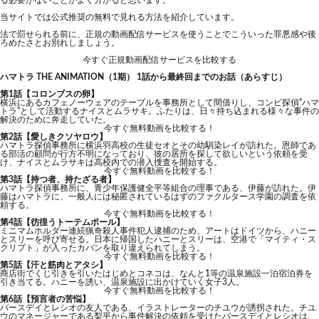
る必要がないことがよく分かると思います。
当サイトでは公式推奨の無料で見れる方法を紹介しています。
法で罰せられる前に、正規の動画配信サービスを使うことでこういった罪悪感や後
ろめたさとお別れしましょう。
今すぐ正規動画配信サービスを比較する
ハマトラ THE ANIMATION（1期） 1話から最終回までのお話（あらすじ）
第1話【コロンブスの卵】
横浜にあるカフェノーウェアのテーブルを事務所として間借りし、コンビ探偵“ハマ
トラ”として活動するナイスとムラサキ。ふたりは、日々持ち込まれる様々な事件の
解決のために奔走していた。
今すぐ無料動画を比較する！
第2話【愛しきクソヤロウ】
ハマトラ探偵事務所に横浜羽高校の生徒セオとその幼馴染レイが訪れた。恩師であ
る部活の顧問が行方不明になっており、彼の居所を探して欲しいという依頼を受
け、ナイスとムラサキは高校内での潜入捜査を開始する。
今すぐ無料動画を比較する！
第3話【持つ者、持たざる者】
ハマトラ探偵事務所に、青少年保護健全平等組合の理事である、伊藤が訪れた。伊
藤はハマトラに、一般人には秘匿されているはずのファクルタース学園の調査を依
頼する。
今すぐ無料動画を比較する！
第4話【彷徨うトーテムポール】
ミニマムホルダー連続猟奇殺人事件犯人逮捕のため、アートはドイツから、ハニー
とスリーを呼び寄せる。日本に帰国したハニーとスリーは、空港で「マイティ・ス
クリプト」が入ったカバンを取り違えられてしまう。
今すぐ無料動画を比較する！
第5話【汗と筋肉とアタシ】
商店街でくじ引きを引いたはじめとコネコは、なんと1等の温泉施設一泊宿泊券を
引き当てる。ハニーを誘い、温泉施設に出かけていく女子3人。
今すぐ無料動画を比較する！
第6話【預言者の苦悩】
バースデイとレシオの友人である、イラストレーターのチユウが誘拐された。チユ
ウのマネージャーである梨平から事件解決の依頼を受けたバースデイとレシオは、