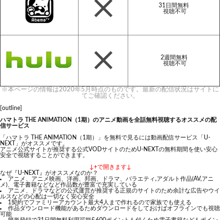
31日間無料
視聴不可
2週間無料
視聴不可
※本ページの情報は2020年5月時点のものです。最新の配信状況はサイトに
てご確認ください。
[outline]
ハマトラ THE ANIMATION（1期）のアニメ動画を全話無料視聴するオススメの配
信サービス
「ハマトラ THE ANIMATION（1期）」を無料で見るには動画配信サービス「U-
NEXT」がオススメです。
アニメ公式サイトが推奨する公式VODサイトのためU-NEXTの無料期間を使い安心
安全で視聴することができます。
↓+で開きます↓
なぜ『U-NEXT』がオススメなのか？
アニメ、アニメ映画、洋画、邦画、ドラマ、バラエティ,アダルト作品(AV,アニ
メ)、電子書籍などなど作品数が豊富で充実している
アニメ、ドラマなどの公式運営が推奨する正規のサイトのため余計な広告やウイ
ルスなどの心配は一切なく安心安全
1契約でファミリーアカウント最大4人まで作れるので家族でも使える
作品ダウンロード機能があるためダウンロードをしておけばオフラインでも視聴
可能