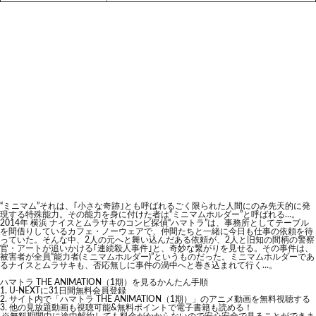
“ミニマム”それは、｢小さな奇跡｣とも呼ばれるごく限られた人間にのみ先天的に発
現する特殊能力。その能力を身に付けた者は“ミニマムホルダー”と呼ばれる…。
2014年 横浜 ナイスとムラサキのコンビ探偵“ハマトラ”は、事務所としてテーブル
を間借りしているカフェ・ノーウェアで、仲間たちと一緒に今日も仕事の依頼を待
っていた。そんな中、2人の元へと舞い込んだある依頼が、2人と旧知の間柄の警察
官・アートが追いかける｢連続殺人事件｣と、奇妙な繋がりを見せる。その事件は、
被害者が全員“能力者(ミニマムホルダー)”というものだった。ミニマムホルダーであ
るナイスとムラサキも、否応無しに事件の渦中へと巻き込まれて行く…。
ハマトラ THE ANIMATION（1期）を見るかんたん手順
U-NEXTに31日間無料会員登録
サイト内で「ハマトラ THE ANIMATION（1期）」のアニメ動画を無料視聴する
他の見放題動画も視聴可能&無料ポイントで電子書籍も読める！