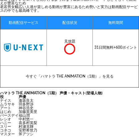
えが豊富なため
老若男女幅広い人達が楽しめる動画が豊富にあるため勢いと実力は動画配信サービ
スの中でも最高峰です。
動画配信サービス
配信状況
無料期間
見放題
31日間無料+600ポイント
今すぐ「ハマトラ THE ANIMATION（1期）」を見る
ハマトラ THE ANIMATION（1期） 声優・キャスト(登場人物)
役
声優
ナイス
逢坂良太
ムラサキ
羽多野渉
アート
神谷浩史
はじめ
加藤英美里
バースデイ
福山潤
レシオ
中村悠一
ハニー
喜多村英梨
スリー
村瀬克輝
コネコ
安野希世乃
マスター
斧アツシ