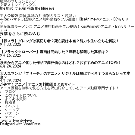
極黒のブリュンヒルデ
文豪ストレイドッグス
the third: the girl with the blue eye
主人公最強
探偵
異能の力
衝撃のラスト
超能力
←
Re: ハマトラ(2期)アニメ無料動画をフル視聴！KissAnimeやアニポ・B9もリサー
チ
博多豚骨ラーメンズ アニメ無料動画をフル視聴！KissAnimeやアニポ・B9もリサー
チ
→
投稿をさらに読み込む
【転スラ】グレンダは裏切り者？死亡説は本当？能力や生い立ちを解説！
9月 30, 2025
【ブラッククローバー】漫画は完結した？連載を移籍した真相は？
9月 16, 2025
漫画からアニメ化した作品で高評価なのはどれ？おすすめのアニメTOP5！
6月 24, 2024
大人気マンガ『ブリーチ』のアニメオリジナルは飛ばすべき？つまらないって本
当？
4月 29, 2024
かみすくアニメ | アニメ無料動画まとめサイト
アニメ動画を無料で見る方法を沢山紹介しているアニメ動画専門サイト！
ブログ
このサイトについて
よくある質問
投稿者
イベント
ショップ
パターン
テーマ
Twenty Twenty-Five
Designed with
WordPress