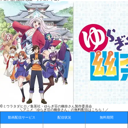
©ミウラタダヒロ／集英社・ゆらぎ荘の幽奈さん製作委員会
＼アニメ「ゆらぎ荘の幽奈さん」の無料配信はこちら！／
動画配信サービス
配信状況
無料期間