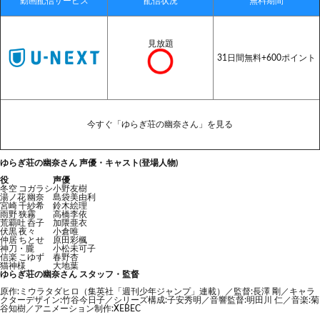
動画配信サービス
配信状況
無料期間
見放題
31日間無料+600ポイント
今すぐ「ゆらぎ荘の幽奈さん」を見る
ゆらぎ荘の幽奈さん 声優・キャスト(登場人物)
役
声優
冬空 コガラシ
小野友樹
湯ノ花 幽奈
島袋美由利
宮崎 千紗希
鈴木絵理
雨野 狭霧
高橋李依
荒覇吐 呑子
加隈亜衣
伏黒 夜々
小倉唯
仲居 ちとせ
原田彩楓
神刀・朧
小松未可子
信楽 こゆず
春野杏
猫神様
大地葉
ゆらぎ荘の幽奈さん スタッフ・監督
原作:ミウラタダヒロ（集英社「週刊少年ジャンプ」連載）／監督:長澤 剛／キャラ
クターデザイン:竹谷今日子／シリーズ構成:子安秀明／音響監督:明田川 仁／音楽:菊
谷知樹／アニメーション制作:XEBEC