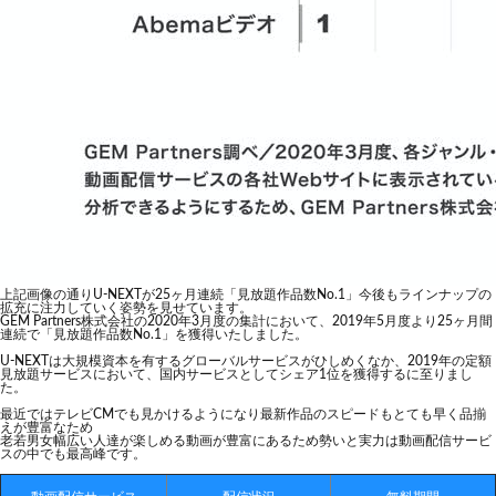
上記画像の通りU-NEXTが25ヶ月連続「見放題作品数No.1」今後もラインナップの
拡充に注力していく姿勢を見せています。
GEM Partners株式会社の2020年3月度の集計において、2019年5月度より25ヶ月間
連続で「見放題作品数No.1」を獲得いたしました。
U-NEXTは大規模資本を有するグローバルサービスがひしめくなか、2019年の定額
見放題サービスにおいて、国内サービスとしてシェア1位を獲得するに至りまし
た。
最近ではテレビCMでも見かけるようになり最新作品のスピードもとても早く品揃
えが豊富なため
老若男女幅広い人達が楽しめる動画が豊富にあるため勢いと実力は動画配信サービ
スの中でも最高峰です。