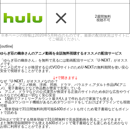
2週間無料
視聴不可
※本ページの情報は2020年5月時点のものです。最新の配信状況はサイトに
てご確認ください。
[outline]
ゆらぎ荘の幽奈さんのアニメ動画を全話無料視聴するオススメの配信サービス
「ゆらぎ荘の幽奈さん」を無料で見るには動画配信サービス「U-NEXT」がオスス
メです。
アニメ公式サイトが推奨する公式VODサイトのためU-NEXTの無料期間を使い安心
安全で視聴することができます。
↓+で開きます↓
なぜ『U-NEXT』がオススメなのか？
アニメ、アニメ映画、洋画、邦画、ドラマ、バラエティ,アダルト作品(AV,アニ
メ)、電子書籍などなど作品数が豊富で充実している
アニメ、ドラマなどの公式運営が推奨する正規のサイトのため余計な広告やウイ
ルスなどの心配は一切なく安心安全
1契約でファミリーアカウント最大4人まで作れるので家族でも使える
作品ダウンロード機能があるためダウンロードをしておけばオフラインでも視聴
可能
簡単登録で31日間無料利用可能&600ポイントも付くため電子書籍などもポイン
トで読める
2分ほどで完了する簡単登録で31日間無料で見放題動画を見ることができます。
また無料登録期間中でも使える600ポイントで電子書籍なども楽しめるためかなり
お得に利用することができます。