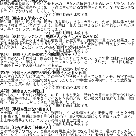
第2話【温泉卓球の幽奈さん】
幽奈の未練を晴らして成仏させるため、彼女との同居生活を始めたコガラシ。しか
し、寝相の悪い幽奈をはじめ、下宿に住んでいる女性住人たちと、なぜかエッチな
トラブルばかりを起こしてしまう。
今すぐ無料動画を比較する！
第3話【幽奈さん学校へゆく】
新学期、新たな高校生活に期待に胸を膨らませるコガラシだったが、興味津々な幽
奈も学校までついてきてしまう。幽奈は一般人には見えないため問題ないと思いき
や、早々にトラブルを起こしてしまい…。
今すぐ無料動画を比較する！
第4話【妖怪ウォッチング！狭霧さん／夜々、おそるおそる】
悪しき妖怪に天誅を下す霊能忍者集団「誅魔忍軍」。組織の一員である狭霧は、と
ある妖怪討伐のため渋々コガラシと組むことに。その妖怪は若い男女をターゲット
にしており、2人はカップルを装い標的との接触を待つ。
今すぐ無料動画を比較する！
第5話【幽奈さんの身体測定／修羅場の呑子さん】
霊能力のない千紗希は、幽奈の姿を見ることができない。そこで物に触れられる幽
奈の力を使い、筆談でコミュニケーションを取ることに。2人はすっかり打ち解け
て筆談トークで大盛り上がりするが…。
今すぐ無料動画を比較する！
第6話【仲居さんの秘密の冒険／幽奈さんと甘い休日】
ゆらぎ荘のみんなに内緒で、この春から中学校へと通っているちとせ。教室で同級
生と恋愛やアイドルの話で盛り上がったりと、中学生活を満喫中。そして放課後、
友人たちと買い食いをしていると…。
今すぐ無料動画を比較する！
第7話【幽奈さんの神隠し】
町へお使いに出かけた幽奈とこゆず。すると突如、見知らぬ青年から声をかけられ
る。幽奈を視認し、ポルターガイストをものともしない彼の名は龍雅玄士郎。湯煙
町へ「嫁探し」にやってきた「黒龍神」だった。
今すぐ無料動画を比較する！
第8話【手段を選ばない朧さん】
玄士郎に捕まったコガラシは、別行動している狭霧のために時間を稼ごうと玄士郎
を挑発する。狭霧は幽奈を見つけ出すが、朧と交戦状態になり捕縛されてしまう。
玄士郎の横暴ぶりに、コガラシの怒りは頂点に達し…。
今すぐ無料動画を比較する！
第9話【ゆらぎ荘の千紗希さん】
こゆずの様子やコガラシと幽奈の共同生活が気になる千紗希は、週末にゆらぎ荘へ
遊びにいく。コガラシは入れ違いで泊まりがけのバイトに出かけるが、ゆらぎ荘の