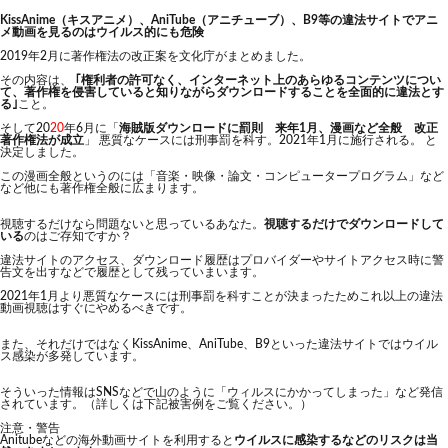
KissAnime（キスアニメ）、AniTube（アニチューブ）、B9等の違法サイトでアニ
メ動画を見るのはウイルス的にも危険
2019年2月に著作権法の改正案を文化庁がまとめました。
その内容は、
｢権利者の許可なく、インターネット上のあらゆるコンテンツについ
て、著作権を侵害していると知りながらダウンロードすることを全面的に違法とす
る｣
こと。
そして20
20
年6月に「
海賊版ダウンロードに罰則 来年1月、漫画など全般 改正
著作権法が成立
」 悪質なケースには刑事罰を科す。2021年1月に施行される。 と
決定しました。
この漫画全般というのには「音楽・映像・論文・コンピュータープログラム」など
など他にも著作権全般に広まります。
視聴するだけなら問題ないと思っているあなた。
視聴するだけでダウンロードして
いる
のはご存知ですか？
違法サイトのアクセス、ダウンロード履歴はプロバイダーやサイトアクセス時に警
告文を出すなどで履歴として残っていまいます。
2021年1月より悪質なケースには刑事罰を科すことが決まったためこれ以上の違法
動画視聴はすぐにやめるべきです。
また、それだけではなくKissAnime、AniTube、B9といった違法サイトではウイル
ス感染が多発しています。
そういった情報はSNSなどで山のように「ウィルスにかかってしまった」など発信
されています。（詳しくは下記被害例をご覧ください。）
注意・警告
Anitubeなどの海外動画サイトを利用すると
ウイルスに感染するなどのリスクは当