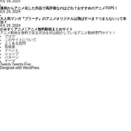
9月 16, 2025
漫画からアニメ化した作品で高評価なのはどれ？おすすめのアニメTOP5！
6月 24, 2024
大人気マンガ『ブリーチ』のアニメオリジナルは飛ばすべき？つまらないって本
当？
4月 29, 2024
かみすくアニメ | アニメ無料動画まとめサイト
アニメ動画を無料で見る方法を沢山紹介しているアニメ動画専門サイト！
ブログ
このサイトについて
よくある質問
投稿者
イベント
ショップ
パターン
テーマ
Twenty Twenty-Five
Designed with
WordPress