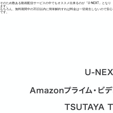
そのため数ある動画配信サービスの中でもオススメ出来るのが「U-NEXT」となり
ます。
もちろん、無料期間中の31日以内に簡単解約すれば料金は一切発生しないので安心
です。