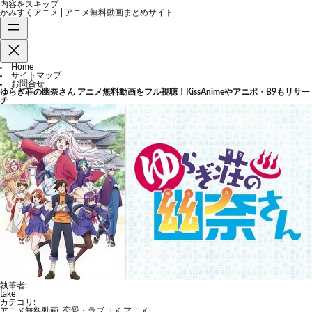
内容をスキップ
かみすくアニメ | アニメ無料動画まとめサイト
Home
サイトマップ
お問合せ
ゆらぎ荘の幽奈さん アニメ無料動画をフル視聴！KissAnimeやアニポ・B9もリサー
チ
執筆者:
take
カテゴリ:
アニメ無料動画
,
恋愛・ラブコメ アニメ