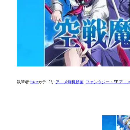
執筆者:
take
カテゴリ:
アニメ無料動画
, 
ファンタジー・SF アニ