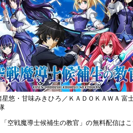
15 諸星悠・甘味みきひろ／ＫＡＤＯＫＡＷＡ 富
小隊
メ「空戦魔導士候補生の教官」の無料配信はこ