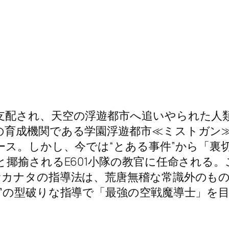
支配され、天空の浮遊都市へ追いやられた人
の育成機関である学園浮遊都市≪ミストガン
ース。しかし、今では“とある事件”から「裏
と揶揄されるE601小隊の教官に任命される
むカナタの指導法は、荒唐無稽な常識外のも
官の型破りな指導で「最強の空戦魔導士」を目