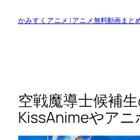
内
容
かみすくアニメ | アニメ無料動画まと
を
ス
キ
ッ
プ
空戦魔導士候補生
KissAnimeや