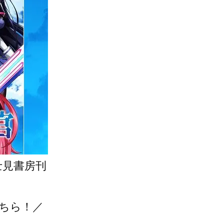
士見書房刊
ちら！／