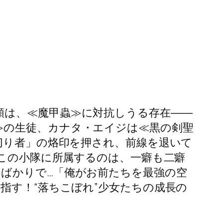
類は、≪魔甲蟲≫に対抗しうる存在――
≫の生徒、カナタ・エイジは≪黒の剣聖
切り者」の烙印を押され、前線を退いて
。この小隊に所属するのは、一癖も二癖
のばかりで…「俺がお前たちを最強の空
指す！“落ちこぼれ”少女たちの成長の