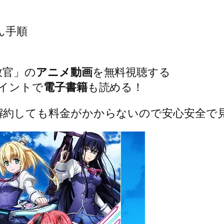
ん手順
教官」の
アニメ動画
を無料視聴する
イントで
電子書籍
も読める！
解約しても料金がかからないので安心安全で