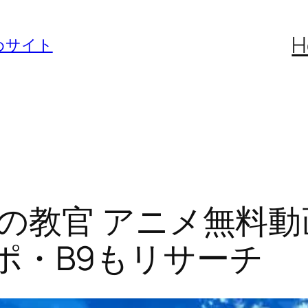
H
めサイト
の教官 アニメ無料
アニポ・B9もリサーチ