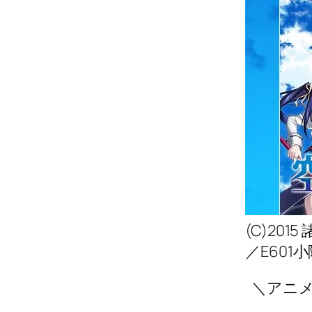
(C)20
／E601
＼アニ