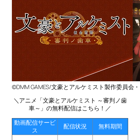
©DMM GAMES/文豪とアルケミスト製作委員会
＼アニメ「文豪とアルケミスト ～審判ノ歯
車～」の無料配信はこちら！／
動画配信サービ
配信状況
無料期間
ス