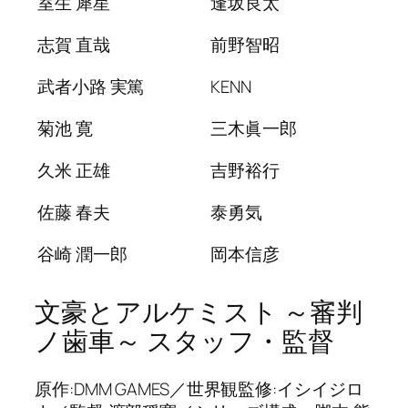
室生 犀星
逢坂良太
志賀 直哉
前野智昭
武者小路 実篤
KENN
菊池 寛
三木眞一郎
久米 正雄
吉野裕行
佐藤 春夫
泰勇気
谷崎 潤一郎
岡本信彦
文豪とアルケミスト ～審判
ノ歯車～ スタッフ・監督
原作:DMM GAMES／世界観監修:イシイジロ