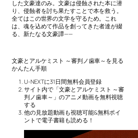
した文豪達のみ。文豪は侵蝕された本に潜
り、侵蝕者を討ち果たすことで本を救う。
全てはこの世界の文学を守るため。これ
は、魂を込めて作品を創ってきた者達が綴
る、新たなる文豪譚——
文豪とアルケミスト ～審判ノ歯車～を見る
かんたん手順
U-NEXTに31日間無料会員登録
サイト内で「文豪とアルケミスト ～審
判ノ歯車～」のアニメ動画を無料視聴
する
他の見放題動画も視聴可能&無料ポイ
ントで電子書籍も読める！