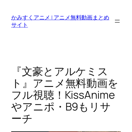
内
容
かみすくアニメ | アニメ無料動画まとめ
を
サイト
ス
キ
ッ
プ
『文豪とアルケミス
ト』アニメ無料動画を
フル視聴！KissAnime
やアニポ・B9もリサ
ーチ