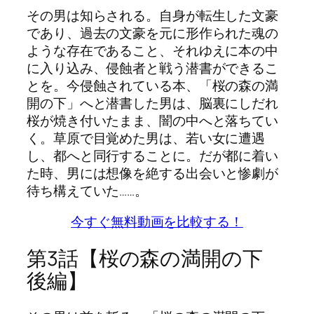
その男は知らされる。自身が転生した文豪
であり、過去の文豪を元に形作られた魂の
ような存在であること、それゆえに本の中
に入り込み、侵蝕者と戦う潜書ができるこ
とを。今侵蝕されている本、「桜の森の満
開の下」へと潜書した男は、脳裏にしだれ
桜が焼き付いたまま、闇の中へと落ちてい
く。草原で目覚めた男は、若い女に遭遇
し、都へと同行することに。だが都に着い
た時、男には想像を絶する出会いと惨劇が
待ち構えていた……。
今すぐ無料動画を比較する！
第3話【桜の森の満開の下
後編】