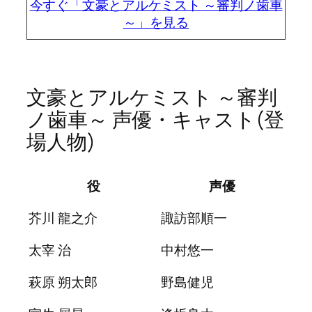
今すぐ「文豪とアルケミスト ～審判ノ歯車
～」を見る
文豪とアルケミスト ～審判
ノ歯車～ 声優・キャスト(登
場人物)
役
声優
芥川 龍之介
諏訪部順一
太宰 治
中村悠一
萩原 朔太郎
野島健児