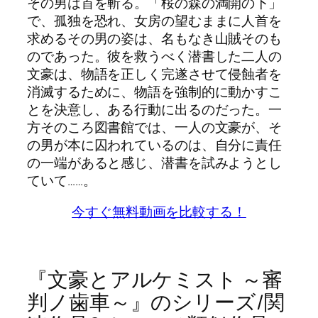
その男は首を斬る。「桜の森の満開の下」
で、孤独を恐れ、女房の望むままに人首を
求めるその男の姿は、名もなき山賊そのも
のであった。彼を救うべく潜書した二人の
文豪は、物語を正しく完遂させて侵蝕者を
消滅するために、物語を強制的に動かすこ
とを決意し、ある行動に出るのだった。一
方そのころ図書館では、一人の文豪が、そ
の男が本に囚われているのは、自分に責任
の一端があると感じ、潜書を試みようとし
ていて……。
今すぐ無料動画を比較する！
『文豪とアルケミスト ～審
判ノ歯車～』のシリーズ/関