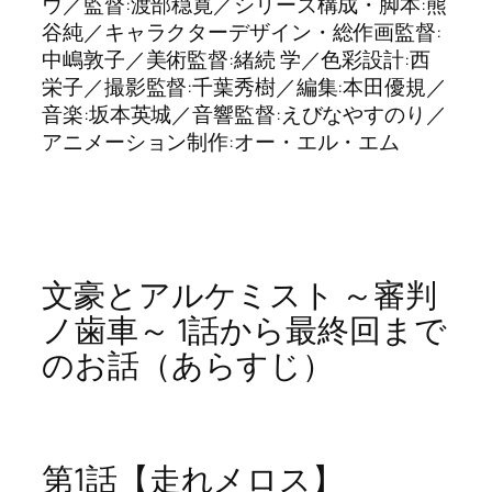
ウ／監督:渡部穏寛／シリーズ構成・脚本:熊
谷純／キャラクターデザイン・総作画監督:
中嶋敦子／美術監督:緒続 学／色彩設計:西
栄子／撮影監督:千葉秀樹／編集:本田優規／
音楽:坂本英城／音響監督:えびなやすのり／
アニメーション制作:オー・エル・エム
文豪とアルケミスト ～審判
ノ歯車～ 1話から最終回まで
のお話（あらすじ）
第1話【走れメロス】