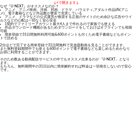
↓+で開きます↓
なぜ『U-NEXT』がオススメなのか？
アニメ、アニメ映画、洋画、邦画、ドラマ、バラエティ,アダルト作品(AV,アニ
メ)、電子書籍などなど作品数が豊富で充実している
アニメ、ドラマなどの公式運営が推奨する正規のサイトのため余計な広告やウイ
ルスなどの心配は一切なく安心安全
1契約でファミリーアカウント最大4人まで作れるので家族でも使える
作品ダウンロード機能があるためダウンロードをしておけばオフラインでも視聴
可能
簡単登録で31日間無料利用可能&600ポイントも付くため電子書籍などもポイン
トで読める
2分ほどで完了する簡単登録で31日間無料で見放題動画を見ることができます。
また無料登録期間中でも使える600ポイントで電子書籍なども楽しめるためかなり
お得に利用することができます。
そのため数ある動画配信サービスの中でもオススメ出来るのが「U-NEXT」となり
ます。
もちろん、無料期間中の31日以内に簡単解約すれば料金は一切発生しないので安心
です。