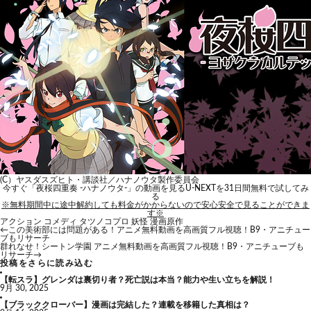
(C）ヤスダスズヒト・講談社／ハナノウタ製作委員会
今すぐ「夜桜四重奏 -ハナノウタ-」の動画を見る
U-NEXTを31日間無料で試してみ
る
※無料期間中に途中解約しても料金がかからないので安心安全で見ることができま
す※
アクション
コメディ
タツノコプロ
妖怪
漫画原作
←
この美術部には問題がある！アニメ無料動画を高画質フル視聴！B9・アニチュー
ブもリサーチ
群れなせ！シートン学園 アニメ無料動画を高画質フル視聴！B9・アニチューブも
リサーチ
→
投稿をさらに読み込む
【転スラ】グレンダは裏切り者？死亡説は本当？能力や生い立ちを解説！
9月 30, 2025
【ブラッククローバー】漫画は完結した？連載を移籍した真相は？