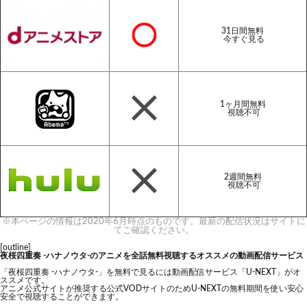
31日間無料
今すぐ見る
1ヶ月間無料
視聴不可
2週間無料
視聴不可
※本ページの情報は2020年6月時点のものです。最新の配信状況はサイトに
てご確認ください。
[outline]
夜桜四重奏 -ハナノウタ-のアニメを全話無料視聴するオススメの動画配信サービス
「夜桜四重奏 -ハナノウタ-」を無料で見るには動画配信サービス「U-NEXT」がオ
ススメです。
アニメ公式サイトが推奨する公式VODサイトのためU-NEXTの無料期間を使い安心
安全で視聴することができます。