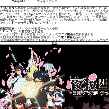
Wikipedia
ウィキペディア
人間と妖怪が共存する桜新町に続発する奇怪な事件に、4人の猛き美少女とクール
な少年達が立ち向かう。累計240万部突破！『デュラララ!!』のイラストなども手が
け、今もっとも注目を浴びるヤスダスズヒト原作のアニメ作品！ツンヘコ町長の“ヒ
メ”、妖怪サトリの“アオ”、オンナノコ好き言霊使いの“ことは”。そして一番重大な
秘密を抱えた、一見一般人“秋名”。あの世とこの世の間に存在する桜の街・桜新町
で次々と起きる奇怪な事件に4人が挑む！！
夜桜四重奏 -ハナノウタ-を見るかんたん手順
U-NEXTに31日間無料会員登録
サイト内で「夜桜四重奏 -ハナノウタ-」の
アニメ動画
を無料視聴する
他の見放題動画も視聴可能&無料ポイントで
電子書籍
も読める！
※無料期間中に途中解約しても料金がかからないので安心安全で見ることができま
す※