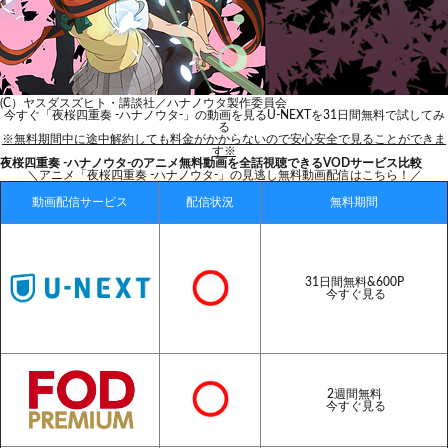
(C）ヤスダスズヒト・講談社／ハナノウタ製作委員会
今すぐ「夜桜四重奏 -ハナノウタ-」の動画を見る
U-NEXTを31日間無料で試してみ
る
※無料期間中に途中解約しても料金がかからないので安心安全で見ることができま
す※
夜桜四重奏 -ハナノウタ-のアニメ無料動画を全話視聴できるVODサービス比較
＼アニメ「夜桜四重奏 -ハナノウタ-」の見逃し無料動画配信はこちら！／
動画配信サービス
配信状況
無料期間
31日間無料&600P
今すぐ見る
2週間無料
今すぐ見る