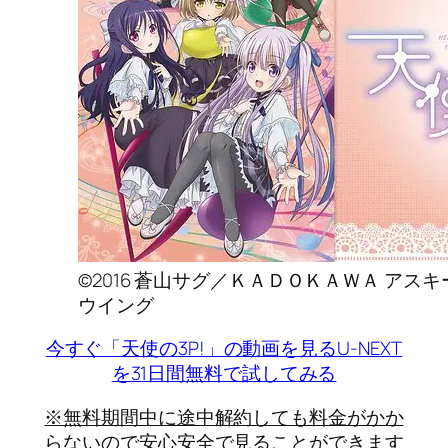
©2016 蒼山サグ／ＫＡＤＯＫＡＷＡ ア
ウイング
今すぐ「天使の3P!」の動画を見る
U-NEXT
を31日間無料で試してみる
※無料期間中に途中解約しても料金がかか
らないので安心安全で見ることができます