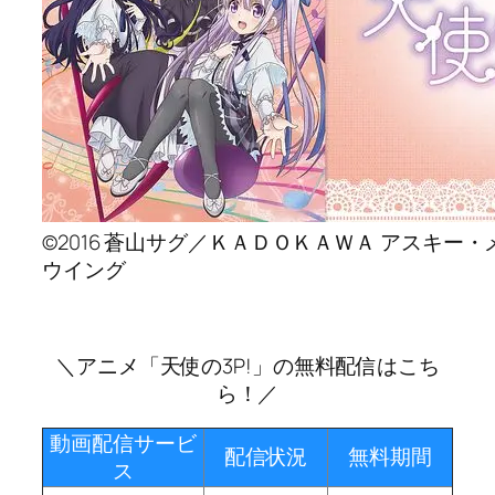
©2016 蒼山サグ／ＫＡＤＯＫＡＷＡ アスキー
ウイング
＼アニメ「天使の3P!」の無料配信はこち
ら！／
動画配信サービ
配信状況
無料期間
ス