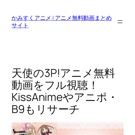
内
容
かみすくアニメ | アニメ無料動画まとめ
を
サイト
ス
キ
ッ
プ
天使の3P!アニメ無料
動画をフル視聴！
KissAnimeやアニポ・
B9もリサーチ