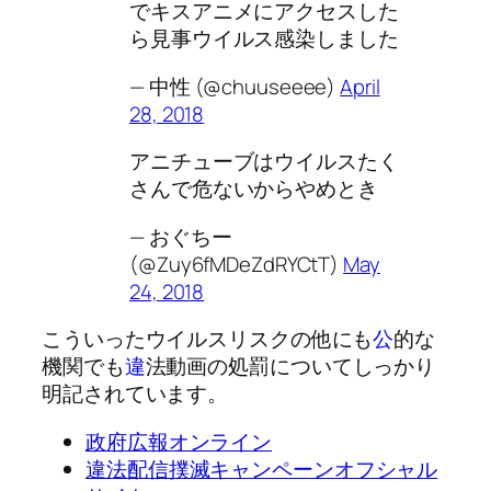
でキスアニメにアクセスした
ら見事ウイルス感染しました
— 中性 (@chuuseeee)
April
28, 2018
アニチューブはウイルスたく
さんで危ないからやめとき
— おぐちー
(@Zuy6fMDeZdRYCtT)
May
24, 2018
こういったウイルスリスクの他にも
公
的な
機関でも
違
法動画の処罰についてしっかり
明記されています。
政府広報オンライン
違法配信撲滅キャンペーンオフシャル