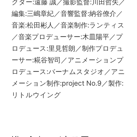
クター:遠藤 誠／撮影監督:川田哲矢／
編集:三嶋章紀／音響監督:納谷僚介／
音楽:松田彬人／音楽制作:ランティス
／音楽プロデューサー:木皿陽平／プ
ロデュース:里見哲朗／制作プロデュ
ーサー:糀谷智司／アニメーションプ
ロデュース:バーナムスタジオ／アニ
メーション制作:project No.9／製作:
リトルウイング