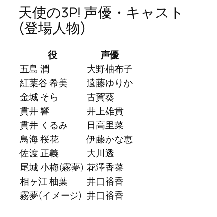
天使の3P! 声優・キャスト
(登場人物)
役
声優
五島 潤
大野柚布子
紅葉谷 希美
遠藤ゆりか
金城 そら
古賀葵
貫井 響
井上雄貴
貫井 くるみ
日高里菜
鳥海 桜花
伊藤かな恵
佐渡 正義
大川透
尾城 小梅(霧夢)
花澤香菜
相ヶ江 柚葉
井口裕香
霧夢(イメージ)
井口裕香