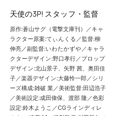
天使の3P! スタッフ・監督
原作:蒼山サグ（電撃文庫刊）／キャ
ラクター原案:てぃんくる／監督:柳
伸亮／副監督:いわたかずや／キャラ
クターデザイン:野口孝行／プロップ
デザイン:北山景子、矢野 茜、奥田佳
子／楽器デザイン:大藤怜一郎／シリ
ーズ構成:雑破 業／美術監督:田辺浩子
／美術設定:成田偉保、渡部 隆／色彩
設定:鈴木ようこ／CGラインディレ