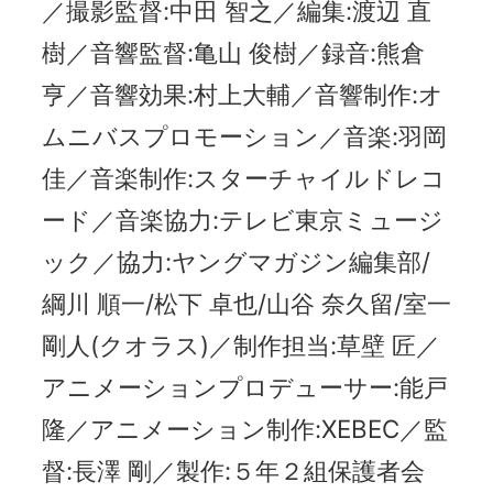
／撮影監督:中田 智之／編集:渡辺 直
樹／音響監督:亀山 俊樹／録音:熊倉
亨／音響効果:村上大輔／音響制作:オ
ムニバスプロモーション／音楽:羽岡
佳／音楽制作:スターチャイルドレコ
ード／音楽協力:テレビ東京ミュージ
ック／協力:ヤングマガジン編集部/
綱川 順一/松下 卓也/山谷 奈久留/室一
剛人(クオラス)／制作担当:草壁 匠／
アニメーションプロデューサー:能戸
隆／アニメーション制作:XEBEC／監
督:長澤 剛／製作:５年２組保護者会