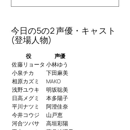
今日の5の2 声優・キャスト
(登場人物)
役
声優
佐藤リョータ
小林ゆう
小泉チカ
下田麻美
相原カズミ
MAKO
浅野ユウキ
明坂聡美
日高メグミ
本多陽子
平川ナツミ
阿澄佳奈
今井コウジ
山戸恵
河合ツバサ
高垣彩陽