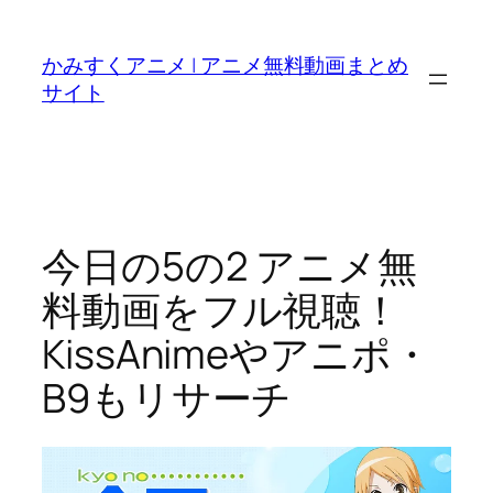
内
容
かみすくアニメ | アニメ無料動画まとめ
を
サイト
ス
キ
ッ
プ
今日の5の2 アニメ無
料動画をフル視聴！
KissAnimeやアニポ・
B9もリサーチ