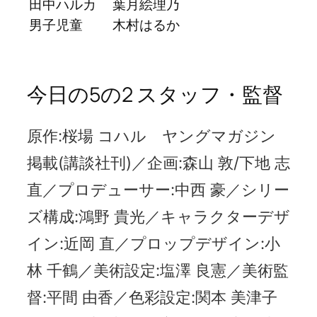
田中ハルカ
葉月絵理乃
男子児童
木村はるか
今日の5の2 スタッフ・監督
原作:桜場 コハル ヤングマガジン
掲載(講談社刊)／企画:森山 敦/下地 志
直／プロデューサー:中西 豪／シリー
ズ構成:鴻野 貴光／キャラクターデザ
イン:近岡 直／プロップデザイン:小
林 千鶴／美術設定:塩澤 良憲／美術監
督:平間 由香／色彩設定:関本 美津子