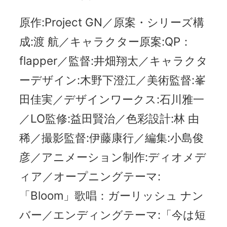
原作:Project GN／原案・シリーズ構
成:渡 航／キャラクター原案:QP：
flapper／監督:井畑翔太／キャラクタ
ーデザイン:木野下澄江／美術監督:峯
田佳実／デザインワークス:石川雅一
／LO監修:益田賢治／色彩設計:林 由
稀／撮影監督:伊藤康行／編集:小島俊
彦／アニメーション制作:ディオメデ
ィア／オープニングテーマ:
「Bloom」歌唱：ガーリッシュ ナン
バー／エンディングテーマ:「今は短