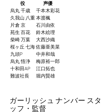
役
声優
烏丸 千歳
千本木彩花
久我山 八重
本渡楓
片倉 京
石川由依
苑生 百花
鈴木絵理
柴崎 万葉
大西沙織
桜ヶ丘 七海
佐藤亜美菜
九頭P
中井和哉
烏丸 悟浄
梅原裕一郎
十和田AP
江口拓也
難波社長
堀内賢雄
ガーリッシュ ナンバー スタ
ッフ・監督