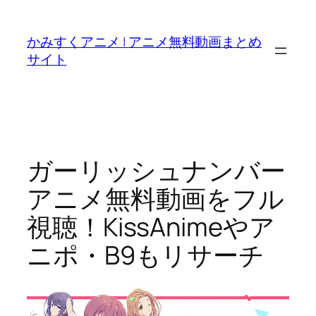
内
容
かみすくアニメ | アニメ無料動画まとめ
を
サイト
ス
キ
ッ
プ
ガーリッシュナンバー
アニメ無料動画をフル
視聴！KissAnimeやア
ニポ・B9もリサーチ