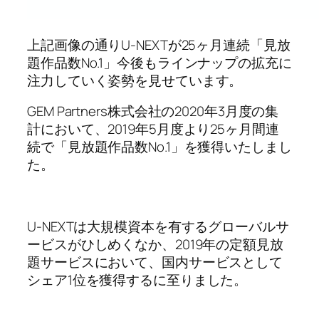
上記画像の通りU-NEXTが25ヶ月連続「見放
題作品数No.1」今後もラインナップの拡充に
注力していく姿勢を見せています。
GEM Partners株式会社の2020年3月度の集
計において、2019年5月度より25ヶ月間連
続で「見放題作品数No.1」を獲得いたしまし
た。
U-NEXTは大規模資本を有するグローバルサ
ービスがひしめくなか、2019年の定額見放
題サービスにおいて、国内サービスとして
シェア1位を獲得するに至りました。