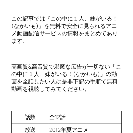
この記事では『この中に１人、妹がいる！
(なかいも)』を無料で安全に見られるアニ
メ動画配信サービスの情報をまとめてあり
ます。
高画質&高音質で邪魔な広告が一切ない「こ
の中に１人、妹がいる！(なかいも)」の動
画を全話見たい人は是非下記の手順で無料
動画を視聴してみてください。
話数
全12話
放送
2012年夏アニメ