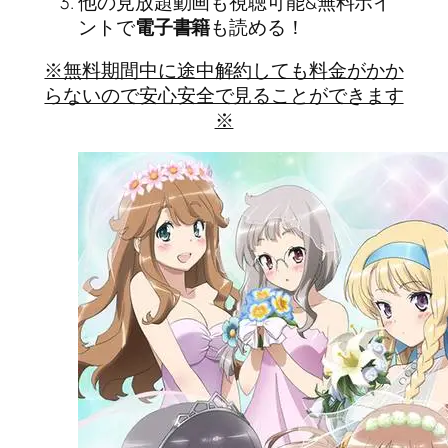
他の見放題動画も視聴可能&無料ポイ
ントで
電子書籍
も読める！
※無料期間中に途中解約しても料金がかか
らないので安心安全で見ることができます
※