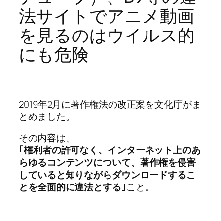
法サイトでアニメ動画
を見るのはウイルス的
にも危険
2019年2月に著作権法の改正案を文化庁がま
とめました。
その内容は、
｢権利者の許可なく、インターネット上のあ
らゆるコンテンツについて、著作権を侵害
していると知りながらダウンロードするこ
とを全面的に違法とする｣
こと。