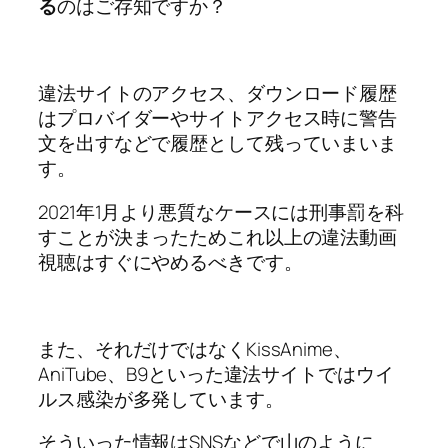
る
のはご存知ですか？
違法サイトのアクセス、ダウンロード履歴
はプロバイダーやサイトアクセス時に警告
文を出すなどで履歴として残っていまいま
す。
2021年1月より悪質なケースには刑事罰を科
すことが決まったためこれ以上の違法動画
視聴はすぐにやめるべきです。
また、それだけではなくKissAnime、
AniTube、B9といった違法サイトではウイ
ルス感染が多発しています。
そういった情報はSNSなどで山のように