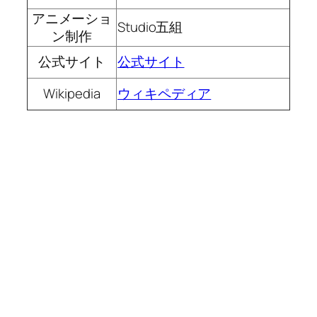
アニメーショ
Studio五組
ン制作
公式サイト
公式サイト
Wikipedia
ウィキペディア