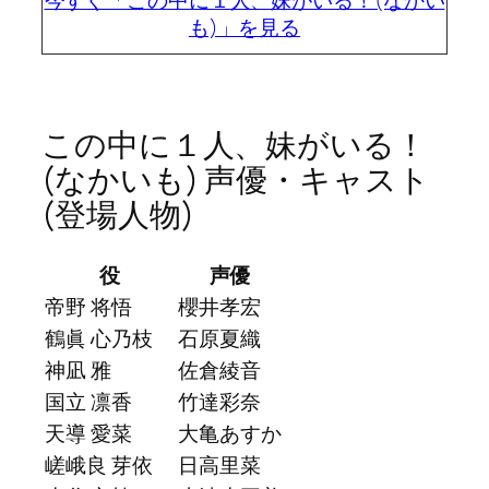
も)」を見る
この中に１人、妹がいる！
(なかいも) 声優・キャスト
(登場人物)
役
声優
帝野 将悟
櫻井孝宏
鶴眞 心乃枝
石原夏織
神凪 雅
佐倉綾音
国立 凛香
竹達彩奈
天導 愛菜
大亀あすか
嵯峨良 芽依
日高里菜