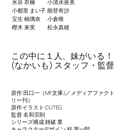
水谷 衣楠
小清水亜美
小都里 まい子
能登有沙
宝生 柚璃奈
小倉唯
樫木 来実
松永真穂
この中に１人、妹がいる！
(なかいも) スタッフ・監督
原作 田口一（MF文庫J／メディアファクト
リー刊）
原作イラスト CUTEG
監督 名和宗則
シリーズ構成 雑破 業
キャラクターデザイン 桂 憲一郎