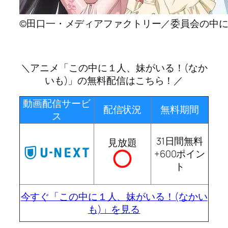
©田口一・メディアファクトリー／委員会の中に
＼アニメ「この中に１人、妹がいる！(なか
いも)」の無料配信はこちら！／
動画配信サービ
配信状況
無料期間
ス
31日間無料
見放題
+600ポイン
ト
今すぐ「この中に１人、妹がいる！(なかい
も)」を見る