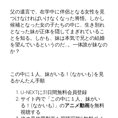
父の遺言で、在学中に伴侶となる女性を見
つけなければいけなくなった将悟。しかし
候補となった女の子たちの中に、生き別れ
となった妹が正体を隠してまぎれているこ
とを知る。しかも、妹は本気で兄との結婚
を望んでいるというのだ…。一体誰が妹なの
か？
この中に１人、妹がいる！(なかいも)を見
るかんたん手順
U-NEXTに31日間無料会員登録
サイト内で「この中に１人、妹がい
る！(なかいも)」の
アニメ動画
を無料
視聴する