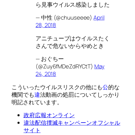
ら見事ウイルス感染しました
— 中性 (@chuuseeee)
April
28, 2018
アニチューブはウイルスたく
さんで危ないからやめとき
— おぐちー
(@Zuy6fMDeZdRYCtT)
May
24, 2018
こういったウイルスリスクの他にも
公
的な
機関でも
違
法動画の処罰についてしっかり
明記されています。
政府広報オンライン
違法配信撲滅キャンペーンオフシャル
サイト