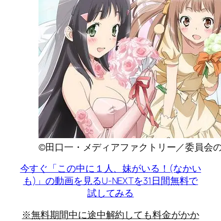
©田口一・メディアファクトリー／委員会の
今すぐ「この中に１人、妹がいる！(なかい
も)」の動画を見る
U-NEXTを31日間無料で
試してみる
※無料期間中に途中解約しても料金がかか