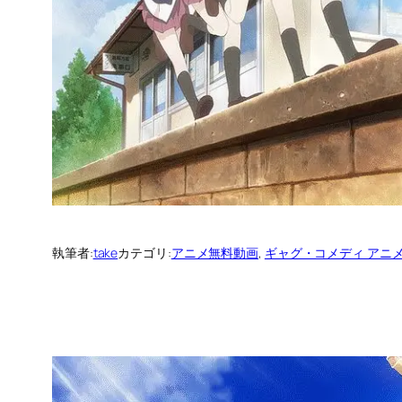
執筆者:
take
カテゴリ:
アニメ無料動画
, 
ギャグ・コメディ アニ