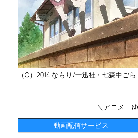
（C）2014 なもり/一迅社・七森中ご
＼アニメ「ゆ
動画配信サービス