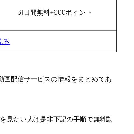
31日間無料+600ポイント
見る
メ動画配信サービスの情報をまとめてあ
動画を見たい人は是非下記の手順で無料動