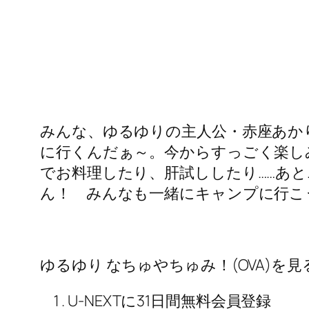
みんな、ゆるゆりの主人公・赤座あか
に行くんだぁ～。今からすっごく楽し
でお料理したり、肝試ししたり……あ
ん！ みんなも一緒にキャンプに行こ
ゆるゆり なちゅやちゅみ！(OVA)を
U-NEXTに31日間無料会員登録