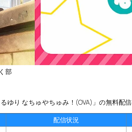
らく部
るゆり なちゅやちゅみ！(OVA)」の無料配
配信状況