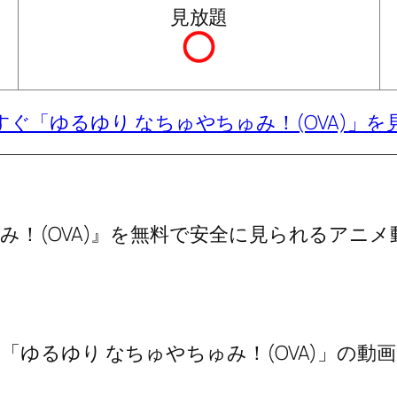
見放題
すぐ「ゆるゆり なちゅやちゅみ！(OVA)」を
み！(OVA)』を無料で安全に見られるアニ
「ゆるゆり なちゅやちゅみ！(OVA)」の