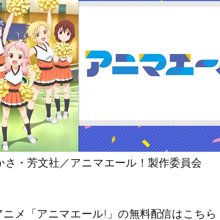
かさ・芳文社／アニマエール！製作委員会
アニメ「アニマエール!」の無料配信はこちら