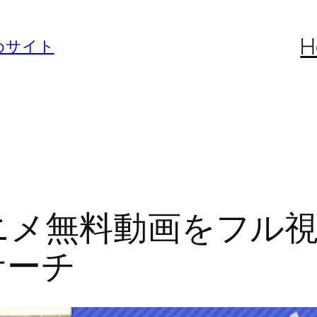
H
めサイト
メ無料動画をフル視聴！
サーチ