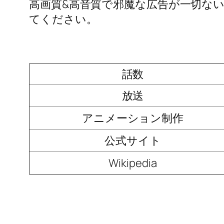
高画質&高音質で邪魔な広告が一切な
てください。
話数
放送
アニメーション制作
公式サイト
Wikipedia