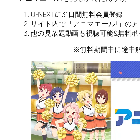
U-NEXTに31日間無料会員登録
サイト内で「アニマエール!」の
他の見放題動画も視聴可能&無料
※無料期間中に途中