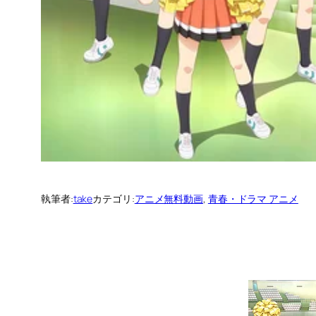
執筆者:
take
カテゴリ:
アニメ無料動画
, 
青春・ドラマ アニメ