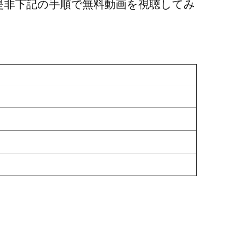
是非下記の手順で無料動画を視聴してみ