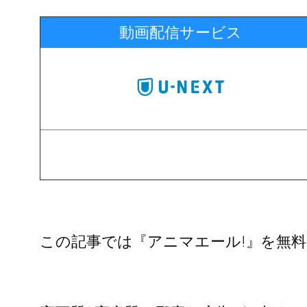
動画配信サービス
この記事では『アニマエール!』を無