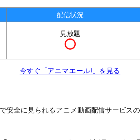
配信状況
見放題
今すぐ「アニマエール!」を見る
料で安全に見られるアニメ動画配信サービス