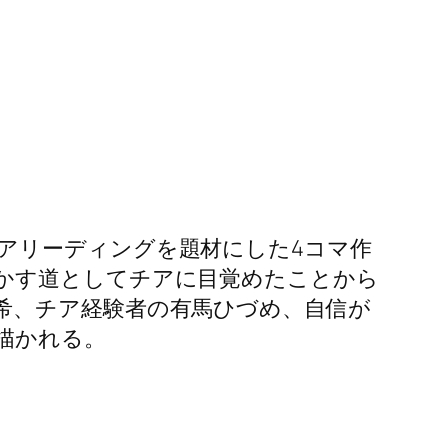
アリーディングを題材にした4コマ作
かす道としてチアに目覚めたことから
希、チア経験者の有馬ひづめ、自信が
描かれる。