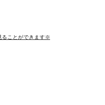
見ることができます※