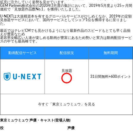
拡充に注力していく姿勢を見せています。
GEM Partners株式会社の2020年3月度の集計において、2019年5月度より25ヶ月間
連続で「見放題作品数No.1」を獲得いたしました。
U-NEXTは大規模資本を有するグローバルサービスがひしめくなか、2019年の定額
見放題サービスにおいて、国内サービスとしてシェア1位を獲得するに至りまし
た。
最近ではテレビCMでも見かけるようになり最新作品のスピードもとても早く品揃
えが豊富なため
老若男女幅広い人達が楽しめる動画が豊富にあるため勢いと実力は動画配信サービ
スの中でも最高峰です。
動画配信サービス
配信状況
無料期間
見放題
31日間無料+600ポイント
今すぐ「東京ミュウミュウ」を見る
東京ミュウミュウ 声優・キャスト(登場人物)
役
声優