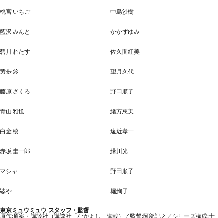
桃宮 いちご
中島沙樹
藍沢 みんと
かかずゆみ
碧川 れたす
佐久間紅美
黄歩 鈴
望月久代
藤原 ざくろ
野田順子
青山 雅也
緒方恵美
白金 稜
遠近孝一
赤坂 圭一郎
緑川光
マシャ
野田順子
婆や
堀絢子
東京ミュウミュウ スタッフ・監督
原作:原案・講談社（講談社「なかよし」連載）／監督:阿部記之／シリーズ構成:十