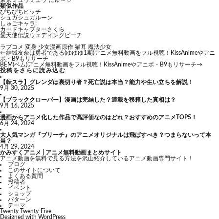
東京ミュウミュウ にゅ～♡
類似作品
ぴちぴちピッチ
シュガシュガルーン
しゅごキャラ!
カードキャプターさくら
愛天使伝説ウェディングピーチ
ラブコメ
変身
少女漫画原作
猫耳
魔法少女
←
結城友奈は勇者である(ゆゆゆ1期)アニメ無料動画をフル視聴！KissAnimeやアニ
ポ・B9もリサーチ
BEM(ベム)アニメ無料動画をフル視聴！KissAnimeやアニポ・B9もリサーチ
→
投稿をさらに読み込む
【転スラ】グレンダは裏切り者？死亡説は本当？能力や生い立ちを解説！
9月 30, 2025
【ブラッククローバー】漫画は完結した？連載を移籍した真相は？
9月 16, 2025
漫画からアニメ化した作品で高評価なのはどれ？おすすめのアニメTOP5！
6月 24, 2024
大人気マンガ『ブリーチ』のアニメオリジナルは飛ばすべき？つまらないって本
当？
4月 29, 2024
かみすくアニメ | アニメ無料動画まとめサイト
アニメ動画を無料で見る方法を沢山紹介しているアニメ動画専門サイト！
ブログ
このサイトについて
よくある質問
投稿者
イベント
ショップ
パターン
テーマ
Twenty Twenty-Five
Designed with
WordPress