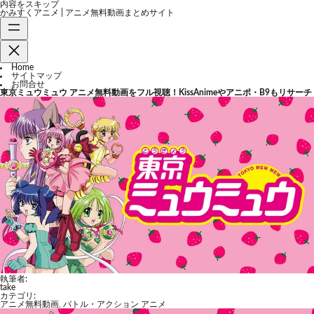
内容をスキップ
かみすくアニメ | アニメ無料動画まとめサイト
Home
サイトマップ
お問合せ
東京ミュウミュウ アニメ無料動画をフル視聴！KissAnimeやアニポ・B9もリサーチ
執筆者:
take
カテゴリ:
アニメ無料動画
,
バトル・アクション アニメ