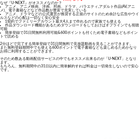
なぜ『U-NEXT』がオススメなのか？
アニメ、アニメ映画、洋画、邦画、ドラマ、バラエティ,アダルト作品(AV,アニ
メ)、電子書籍などなど作品数が豊富で充実している
アニメ、ドラマなどの公式運営が推奨する正規のサイトのため余計な広告やウイ
ルスなどの心配は一切なく安心安全
1契約でファミリーアカウント最大4人まで作れるので家族でも使える
作品ダウンロード機能があるためダウンロードをしておけばオフラインでも視聴
可能
簡単登録で31日間無料利用可能&600ポイントも付くため電子書籍などもポイン
トで読める
2分ほどで完了する簡単登録で31日間無料で見放題動画を見ることができます。
また無料登録期間中でも使える600ポイントで電子書籍なども楽しめるためかなり
お得に利用することができます。
そのため数ある動画配信サービスの中でもオススメ出来るのが「U-NEXT」となり
ます。
もちろん、無料期間中の31日以内に簡単解約すれば料金は一切発生しないので安心
です。