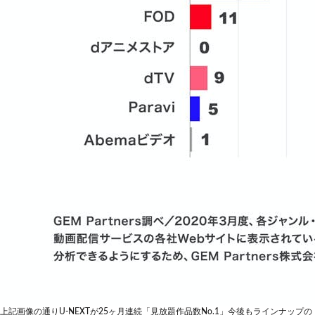
上記画像の通りU-NEXTが25ヶ月連続「見放題作品数No.1」今後もラインナップの