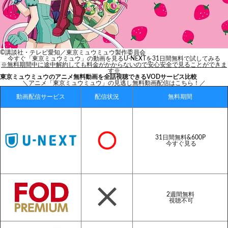
©講談社・テレビ愛知／東京ミュウミュウ製作委員会
今すぐ「東京ミュウミュウ」の動画を見る
U-NEXTを31日間無料で試してみる
※無料期間中に途中解約しても料金がかからないので安心安全で見ることができま
す※
東京ミュウミュウのアニメ無料動画を全話視聴できるVODサービス比較
＼アニメ「東京ミュウミュウ」の見逃し無料動画配信はこちら！／
動画配信サービス
配信状況
無料期間
31日間無料&600P
今すぐ見る
2週間無料
視聴不可