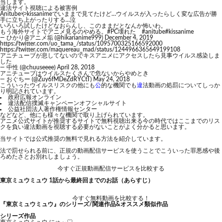
当します。
違法サイト視聴による被害例
Anitubeやkissanimeでいままで見てたけど…ウイルスが入ったらしく変な広告が勝
手に立ち上がったりする…泣
いろいろ試したけどなおらんし、このままだとなんか怖いわ。
もう海外サイトでアニメ見るのやめる。
#PC壊れた
#anitube
#kissanime
— ひかり@アニメ垢 (@hikarianime999)
December 4, 2019
https://twitter.com/uo_tama_/status/1095700325166592000
https://twitter.com/maquereau_mad/status/1244966365649199108
アニチューブが息してないのでキスアニメにアクセスしたら見事ウイルス感染しま
した
— 中性 (@chuuseeee)
April 28, 2018
アニチューブはウイルスたくさんで危ないからやめとき
— おぐちー (@Zuy6fMDeZdRYCtT)
May 24, 2018
こういったウイルスリスクの他にも
公
的な機関でも
違
法動画の処罰についてしっか
り明記されています。
政府広報オンライン
違法配信撲滅キャンペーンオフシャルサイト
公益社団法人著作権情報センター
などなど、他にも様々な機関で取り上げられています。
アニメ公式サイトが推奨するサイトで無料視聴出来る今の時代ではここまでのリス
クを負い違法動画を視聴する必要がないことがよく分かると思います。
当サイトでは公式推奨の無料で見れる方法を紹介しています。
法で罰せられる前に、正規の動画配信サービスを使うことでこういった罪悪感や後
ろめたさとお別れしましょう。
今すぐ正規動画配信サービスを比較する
東京ミュウミュウ 1話から最終回までのお話（あらすじ）
今すぐ無料動画を比較する！
『東京ミュウミュウ』のシリーズ/関連作品&オススメ類似作品
シリーズ作品