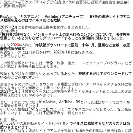
川誠志／キャラクターデザイン:北山真理／美術監督:高田茂祝／撮影監督:福島敏行
／音楽:根岸貴幸
KissAnime（キスアニメ）、AniTube（アニチューブ）、B9等の違法サイトでアニ
メ動画を見るのはウイルス的にも危険
2019年2月に著作権法の改正案を文化庁がまとめました。
その内容は、
｢権利者の許可なく、インターネット上のあらゆるコンテンツについて、著作権を
侵害していると知りながらダウンロードすることを全面的に違法とする｣
こと。
そして20
20
年6月に「
海賊版ダウンロードに罰則 来年1月、漫画など全般 改正
著作権法が成立
」
悪質なケースには刑事罰を科す。2021年1月に施行される。
と決定しました。
この漫画全般というのには「音楽・映像・論文・コンピュータープログラム」など
など他にも著作権全般に広まります。
視聴するだけなら問題ないと思っているあなた。
視聴するだけでダウンロードして
いる
のはご存知ですか？
違法サイトのアクセス、ダウンロード履歴はプロバイダーやサイトアクセス時に警
告文を出すなどで履歴として残っていまいます。
2021年1月より悪質なケースには刑事罰を科すことが決まったためこれ以上の違法
動画視聴はすぐにやめるべきです。
また、それだけではなくKissAnime、AniTube、B9といった違法サイトではウイル
ス感染が多発しています。
そういった情報はSNSなどで山のように「ウィルスにかかってしまった」など発信
されています。（詳しくは下記被害例をご覧ください。）
注意・警告
Anitubeなどの海外動画サイトを利用すると
ウイルスに感染するなどのリスクは当
然つきまといます。
それだけではなく違法サイトでアニメを視聴する場合その行動は「違法行為」に該