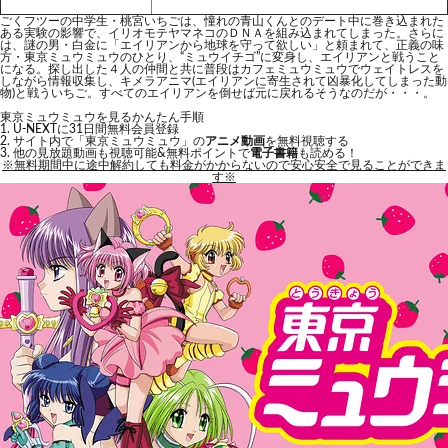
ごくフツーの中学生・桃宮いちごは、憧れの青山くんとのデート中に巻き込まれた
ある実験の影響で、イリオモテヤマネコのＤＮＡを組み込まれてしまった。さらに
は、謎の男・白金に「エイリアンから地球を守って欲しい」と頼まれて、正義の味
方・東京ミュウミュウのひとり、“ミュウイチゴ”に変身し、エイリアンと戦うこと
になる。探し出した４人の仲間と共に普段はカフェミュウミュウでウェイトレスを
しながら情報収集し、キメラアニマ(エイリアンに寄生されて凶暴化してしまった動
物)と戦ういちご。すべてのエイリアンを倒せば元に戻れるそうなのだが・・・。
東京ミュウミュウを見るかんたん手順
U-NEXTに31日間無料会員登録
サイト内で「東京ミュウミュウ」の
アニメ動画
を無料視聴する
他の見放題動画も視聴可能&無料ポイントで
電子書籍
も読める！
※無料期間中に途中解約しても料金がかからないので安心安全で見ることができま
す※