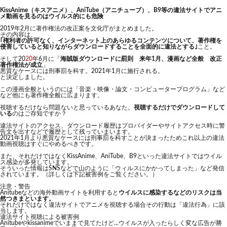
KissAnime（キスアニメ）、AniTube（アニチューブ）、B9等の違法サイトでアニ
メ動画を見るのはウイルス的にも危険
2019年2月に著作権法の改正案を文化庁がまとめました。
その内容は、
｢権利者の許可なく、インターネット上のあらゆるコンテンツについて、著作権を
侵害していると知りながらダウンロードすることを全面的に違法とする｣
こと。
そして20
20
年6月に「
海賊版ダウンロードに罰則 来年1月、漫画など全般 改正
著作権法が成立
」
悪質なケースには刑事罰を科す。2021年1月に施行される。
と決定しました。
この漫画全般というのには「音楽・映像・論文・コンピュータープログラム」など
など他にも著作権全般に広まります。
視聴するだけなら問題ないと思っているあなた。
視聴するだけでダウンロードして
いる
のはご存知ですか？
違法サイトのアクセス、ダウンロード履歴はプロバイダーやサイトアクセス時に警
告文を出すなどで履歴として残っていまいます。
2021年1月より悪質なケースには刑事罰を科すことが決まったためこれ以上の違法
動画視聴はすぐにやめるべきです。
また、それだけではなくKissAnime、AniTube、B9といった違法サイトではウイル
ス感染が多発しています。
そういった情報はSNSなどで山のように「ウィルスにかかってしまった」など発信
されています。（詳しくは下記被害例をご覧ください。）
注意・警告
Anitubeなどの海外動画サイトを利用すると
ウイルスに感染するなどのリスクは当
然つきまといます。
それだけではなく違法サイトでアニメを視聴する場合その行動は「違法行為」に該
当します。
違法サイト視聴による被害例
Anitubeやkissanimeでいままで見てたけど…ウイルスが入ったらしく変な広告が勝