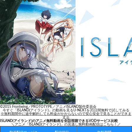
©2015 Frontwing／PROTOTYPE／アニメISLAND製作委員会
今すぐ「ISLAND(アイランド)」の動画を見る
U-NEXTを31日間無料で試してみる
※無料期間中に途中解約しても料金がかからないので安心安全で見ることができま
す※
ISLAND(アイランド)のアニメ無料動画を全話視聴できるVODサービス比較
＼アニメ「ISLAND(アイランド)」の見逃し無料動画配信はこちら！／