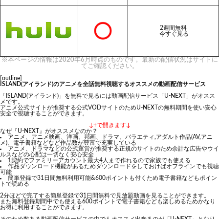
2週間無料
今すぐ見る
※本ページの情報は2020年6月時点のものです。最新の配信状況はサイトに
てご確認ください。
[outline]
ISLAND(アイランド)のアニメを全話無料視聴するオススメの動画配信サービス
「ISLAND(アイランド)」を無料で見るには動画配信サービス「U-NEXT」がオスス
メです。
アニメ公式サイトが推奨する公式VODサイトのためU-NEXTの無料期間を使い安心
安全で視聴することができます。
↓+で開きます↓
なぜ『U-NEXT』がオススメなのか？
アニメ、アニメ映画、洋画、邦画、ドラマ、バラエティ,アダルト作品(AV,アニ
メ)、電子書籍などなど作品数が豊富で充実している
アニメ、ドラマなどの公式運営が推奨する正規のサイトのため余計な広告やウイ
ルスなどの心配は一切なく安心安全
1契約でファミリーアカウント最大4人まで作れるので家族でも使える
作品ダウンロード機能があるためダウンロードをしておけばオフラインでも視聴
可能
簡単登録で31日間無料利用可能&600ポイントも付くため電子書籍などもポイン
トで読める
2分ほどで完了する簡単登録で31日間無料で見放題動画を見ることができます。
また無料登録期間中でも使える600ポイントで電子書籍なども楽しめるためかなり
お得に利用することができます。