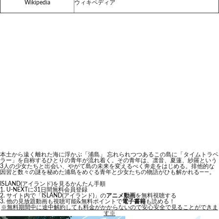
Wikipedia
ウィキペディア
本土から遠く離れた海に浮かぶ「浦島」 忘れられつつあるこの島に「タイムトラベ
ラー」を自称するひとりの青年が流れ着く。その青年は、凛音、夏蓮、紗羅という
3人の少女たちと出会い、やがて島の未来を変えるべく奔走をはじめる。排他的な
因習と数々の謎を秘めた浦島をめぐる青年と少女たちの物語がひも解かれる――。
ISLAND(アイランド)を見るかんたん手順
U-NEXTに31日間無料会員登録
サイト内で「ISLAND(アイランド)」の
アニメ動画
を無料視聴する
他の見放題動画も視聴可能&無料ポイントで
電子書籍
も読める！
※無料期間中に途中解約しても料金がかからないので安心安全で見ることができま
す※