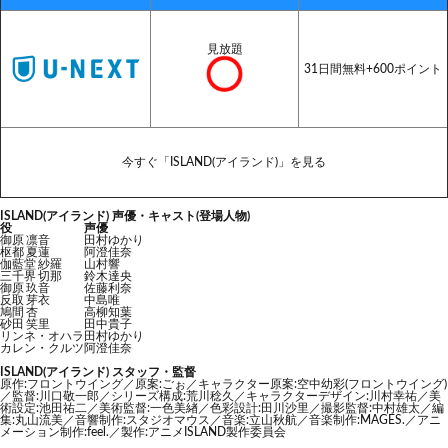
見放題
31日間無料+600ポイント
今すぐ「ISLAND(アイランド)」を見る
ISLAND(アイランド) 声優・キャスト(登場人物)
役
声優
御原 凛音
田村ゆかり
枢都 夏蓮
阿澄佳奈
伽藍堂 紗羅
山村響
三千界 切那
鈴木達央
御原 玖音
佐藤利奈
反取 芽衣
中島唯
鳩間 杏
高柳知葉
砂田 笑里
田中貴子
リンネ・オハラ
田村ゆかり
カレン・クルツ
阿澄佳奈
ISLAND(アイランド) スタッフ・監督
原作:フロントウイング／原案:ごぉ／キャラクター原案:空中幼彩(フロントウイング)
／監督:川口敬一郎／シリーズ構成:荒川稔久／キャラクターデザイン:川村幸祐／美
術設定:池田祐二／美術監督:一色美緖／色彩設計:田川沙里／撮影監督:中村雄太／編
集:丸山流美／音響制作:スタジオマウス／音楽:立山秋航／音楽制作:MAGES.／アニ
メーション制作:feel.／製作:アニメISLAND製作委員会