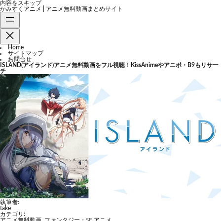
内容をスキップ
かみすくアニメ | アニメ無料動画まとめサイト
Home
サイトマップ
お問合せ
ISLAND(アイランド)アニメ無料動画をフル視聴！KissAnimeやアニポ・B9もリサー
チ
執筆者:
take
カテゴリ:
アニメ無料動画
,
ファンタジー・SF アニメ