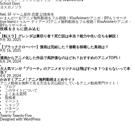
グリザイア：ファントムトリガー THE ANIMATION
School Days
ヨスガノソラ
feel.
SF
ゲーム原作
恋愛
記憶喪失
←
まんがーる!アニメ無料動画をフル視聴！KissAnimeやアニポ・B9もリサーチ
true tears(トゥルー ティアーズ)アニメ無料動画をフル視聴！KissAnimeやアニポ・
B9もリサーチ
→
投稿をさらに読み込む
【転スラ】グレンダは裏切り者？死亡説は本当？能力や生い立ちを解説！
9月 30, 2025
【ブラッククローバー】漫画は完結した？連載を移籍した真相は？
9月 16, 2025
漫画からアニメ化した作品で高評価なのはどれ？おすすめのアニメTOP5！
6月 24, 2024
大人気マンガ『ブリーチ』のアニメオリジナルは飛ばすべき？つまらないって本
当？
4月 29, 2024
かみすくアニメ | アニメ無料動画まとめサイト
アニメ動画を無料で見る方法を沢山紹介しているアニメ動画専門サイト！
ブログ
このサイトについて
よくある質問
投稿者
イベント
ショップ
パターン
テーマ
Twenty Twenty-Five
Designed with
WordPress