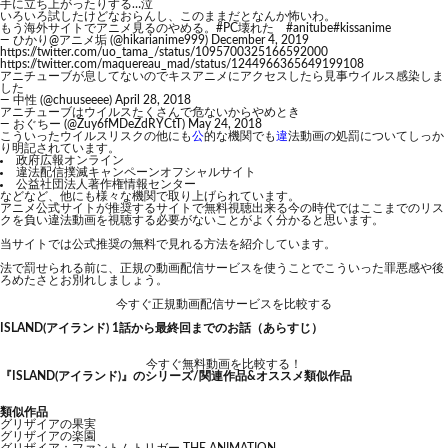
手に立ち上がったりする…泣
いろいろ試したけどなおらんし、このままだとなんか怖いわ。
もう海外サイトでアニメ見るのやめる。
#PC壊れた
#anitube
#kissanime
— ひかり@アニメ垢 (@hikarianime999)
December 4, 2019
https://twitter.com/uo_tama_/status/1095700325166592000
https://twitter.com/maquereau_mad/status/1244966365649199108
アニチューブが息してないのでキスアニメにアクセスしたら見事ウイルス感染しま
した
— 中性 (@chuuseeee)
April 28, 2018
アニチューブはウイルスたくさんで危ないからやめとき
— おぐちー (@Zuy6fMDeZdRYCtT)
May 24, 2018
こういったウイルスリスクの他にも
公
的な機関でも
違
法動画の処罰についてしっか
り明記されています。
政府広報オンライン
違法配信撲滅キャンペーンオフシャルサイト
公益社団法人著作権情報センター
などなど、他にも様々な機関で取り上げられています。
アニメ公式サイトが推奨するサイトで無料視聴出来る今の時代ではここまでのリス
クを負い違法動画を視聴する必要がないことがよく分かると思います。
当サイトでは公式推奨の無料で見れる方法を紹介しています。
法で罰せられる前に、正規の動画配信サービスを使うことでこういった罪悪感や後
ろめたさとお別れしましょう。
今すぐ正規動画配信サービスを比較する
ISLAND(アイランド) 1話から最終回までのお話（あらすじ）
今すぐ無料動画を比較する！
『ISLAND(アイランド)』のシリーズ/関連作品&オススメ類似作品
類似作品
グリザイアの果実
グリザイアの楽園