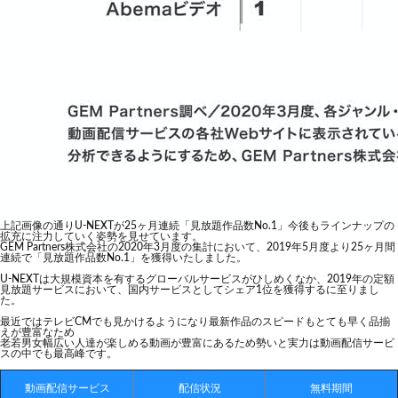
上記画像の通りU-NEXTが25ヶ月連続「見放題作品数No.1」今後もラインナップの
拡充に注力していく姿勢を見せています。
GEM Partners株式会社の2020年3月度の集計において、2019年5月度より25ヶ月間
連続で「見放題作品数No.1」を獲得いたしました。
U-NEXTは大規模資本を有するグローバルサービスがひしめくなか、2019年の定額
見放題サービスにおいて、国内サービスとしてシェア1位を獲得するに至りまし
た。
最近ではテレビCMでも見かけるようになり最新作品のスピードもとても早く品揃
えが豊富なため
老若男女幅広い人達が楽しめる動画が豊富にあるため勢いと実力は動画配信サービ
スの中でも最高峰です。
動画配信サービス
配信状況
無料期間