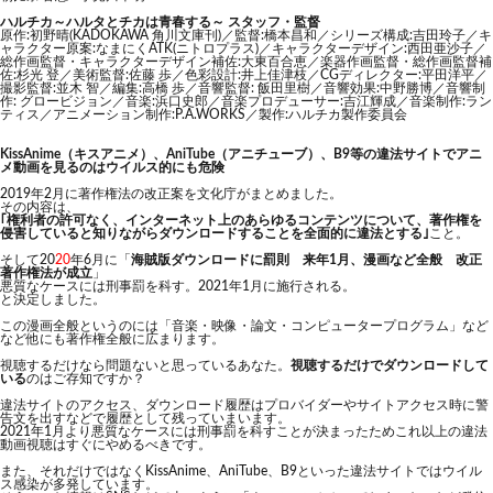
ハルチカ～ハルタとチカは青春する～ スタッフ・監督
原作:初野晴(KADOKAWA 角川文庫刊)／監督:橋本昌和／シリーズ構成:吉田玲子／キ
ャラクター原案:なまにくATK(ニトロプラス)／キャラクターデザイン:西田亜沙子／
総作画監督・キャラクターデザイン補佐:大東百合恵／楽器作画監督・総作画監督補
佐:杉光 登／美術監督:佐藤 歩／色彩設計:井上佳津枝／CGディレクター:平田洋平／
撮影監督:並木 智／編集:高橋 歩／音響監督: 飯田里樹／音響効果:中野勝博／音響制
作: グロービジョン／音楽:浜口史郎／音楽プロデューサー:吉江輝成／音楽制作:ラン
ティス／アニメーション制作:P.A.WORKS／製作:ハルチカ製作委員会
KissAnime（キスアニメ）、AniTube（アニチューブ）、B9等の違法サイトでアニ
メ動画を見るのはウイルス的にも危険
2019年2月に著作権法の改正案を文化庁がまとめました。
その内容は、
｢権利者の許可なく、インターネット上のあらゆるコンテンツについて、著作権を
侵害していると知りながらダウンロードすることを全面的に違法とする｣
こと。
そして20
20
年6月に「
海賊版ダウンロードに罰則 来年1月、漫画など全般 改正
著作権法が成立
」
悪質なケースには刑事罰を科す。2021年1月に施行される。
と決定しました。
この漫画全般というのには「音楽・映像・論文・コンピュータープログラム」など
など他にも著作権全般に広まります。
視聴するだけなら問題ないと思っているあなた。
視聴するだけでダウンロードして
いる
のはご存知ですか？
違法サイトのアクセス、ダウンロード履歴はプロバイダーやサイトアクセス時に警
告文を出すなどで履歴として残っていまいます。
2021年1月より悪質なケースには刑事罰を科すことが決まったためこれ以上の違法
動画視聴はすぐにやめるべきです。
また、それだけではなくKissAnime、AniTube、B9といった違法サイトではウイル
ス感染が多発しています。