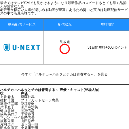
最近ではテレビCMでも見かけるようになり最新作品のスピードもとても早く品揃
えが豊富なため
老若男女幅広い人達が楽しめる動画が豊富にあるため勢いと実力は動画配信サービ
スの中でも最高峰です。
動画配信サービス
配信状況
無料期間
見放題
31日間無料+600ポイント
今すぐ「ハルチカ～ハルタとチカは青春する～」を見る
ハルチカ～ハルタとチカは青春する～ 声優・キャスト(登場人物)
役
声優
上条 春太
斉藤壮馬
穂村 千夏
ブリドカットセーラ恵美
草壁 信二郎
花江夏樹
芹澤 直子
瀬戸麻沙美
檜山 界雄
岡本信彦
成島 美代子
千菅春香
マレン・セイ
島﨑信長
後藤 朱里
山田悠希
片桐 圭介
山下誠一郎
朝比奈 香恵
小見川千明