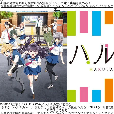
る
他の見放題動画も視聴可能&無料ポイントで
電子書籍
も読める！
※無料期間中に途中解約しても料金がかからないので安心安全で見ることができま
す※
© 2016 初野晴／KADOKAWA／ハルチカ製作委員会
今すぐ「ハルチカ～ハルタとチカは青春する～」の動画を見る
U-NEXTを31日間無
料で試してみる
※無料期間中に途中解約しても料金がかからないので安心安全で見ることができま