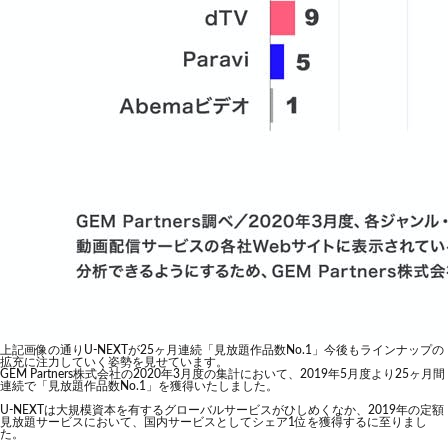
上記画像の通りU-NEXTが25ヶ月連続「見放題作品数No.1」今後もラインナップの
拡充に注力していく姿勢を見せています。
GEM Partners株式会社の2020年3月度の集計において、2019年5月度より25ヶ月間
連続で「見放題作品数No.1」を獲得いたしました。
U-NEXTは大規模資本を有するグローバルサービスがひしめくなか、2019年の定額
見放題サービスにおいて、国内サービスとしてシェア1位を獲得するに至りまし
た。