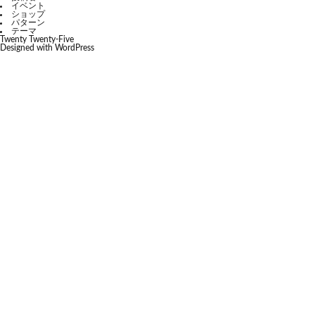
イベント
ショップ
パターン
テーマ
Twenty Twenty-Five
Designed with
WordPress