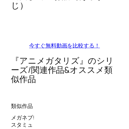
じ）
今すぐ無料動画を比較する！
『アニメガタリズ』のシリ
ーズ/関連作品&オススメ類
似作品
類似作品
メガネブ!
スタミュ