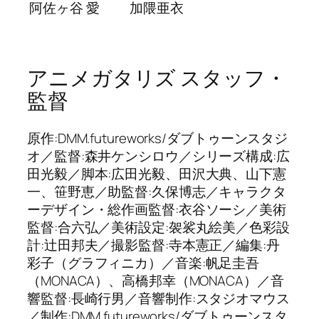
阿佐ヶ谷 愛
加隈亜衣
アニメガタリズ スタッフ・
監督
原作:DMM.futureworks/ダブトゥーンスタジ
オ／監督:森井ケンシロウ／シリーズ構成:広
田光毅／脚本:広田光毅、田沢大典、山下憲
一、笹野恵／助監督:久保博志／キャラクタ
ーデザイン・総作画監督:衣谷ソーシ／美術
監督:合六弘／美術設定:袈裟丸絵美／色彩設
計:辻田邦夫／撮影監督:寺本憲正／編集:丹
彩子（グラフィニカ）／音楽:帆足圭吾
（MONACA）、高橋邦幸（MONACA）／音
響監督:長崎行男／音響制作:スタジオマウス
／制作:DMM.futureworks/ダブトゥーンスタ