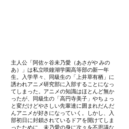
主人公「阿佐ヶ谷未乃愛（あさがや みの
あ）」は私立咲鐘湖学園高等部の新一年
生。入学早々、同級生の「上井草有栖」に
誘われアニメ研究部に入部することになっ
てしまった。アニメの知識はほとんど無か
ったが、同級生の「高円寺美子」やちょっ
と変だけどやさしい先輩達に囲まれだんだ
んアニメが好きになっていく。しかし、入
部初日に封鎖されているドアを開けてしま
ったために、未乃愛の身に次々を不思議な