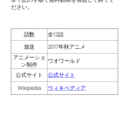
ださい。
話数
全12話
放送
2017年秋アニメ
アニメーショ
ワオワールド
ン制作
公式サイト
公式サイト
Wikipedia
ウィキペディア