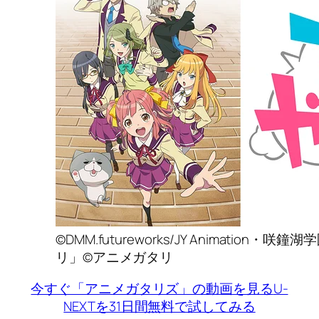
©DMM.futureworks/JY Animatio
リ」©アニメガタリ
今すぐ「アニメガタリズ」の動画を見る
U-
NEXTを31日間無料で試してみる