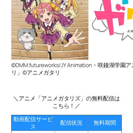
©DMM.futureworks/JY Animation・咲
リ」©アニメガタリ
＼アニメ「アニメガタリズ」の無料配信は
こちら！／
動画配信サービ
配信状況
無料期間
ス