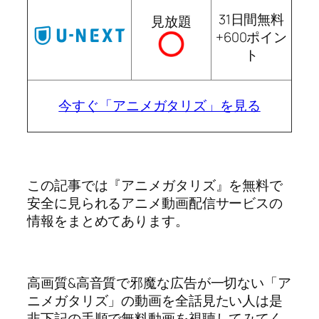
31日間無料
見放題
+600ポイン
ト
今すぐ「アニメガタリズ」を見る
この記事では『アニメガタリズ』を無料で
安全に見られるアニメ動画配信サービスの
情報をまとめてあります。
高画質&高音質で邪魔な広告が一切ない「ア
ニメガタリズ」の動画を全話見たい人は是
非下記の手順で無料動画を視聴してみてく