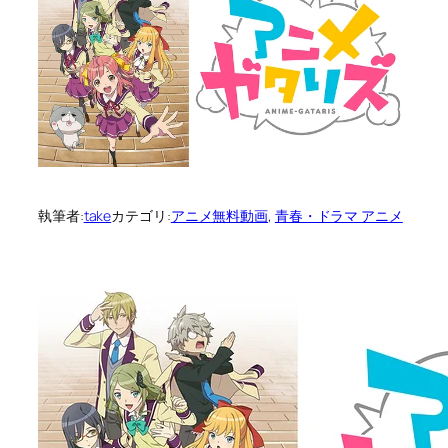
執筆者:
take
カテゴリ:
アニメ無料動画
, 
青春・ドラマ アニメ