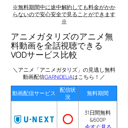
※無料期間中に途中解約しても料金がかか
らないので安心安全で見ることができます
※
アニメガタリズのアニメ無
料動画を全話視聴できる
VODサービス比較
＼アニメ「アニメガタリズ」の見逃し無料
動画配信
GARNiDELiA
はこちら！／
配信状
動画配信サービス
無料期間
況
31日間無料
&600P
今すぐ見る