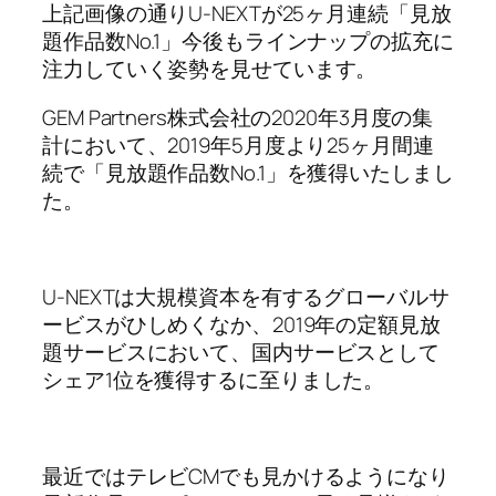
上記画像の通りU-NEXTが25ヶ月連続「見放
題作品数No.1」今後もラインナップの拡充に
注力していく姿勢を見せています。
GEM Partners株式会社の2020年3月度の集
計において、2019年5月度より25ヶ月間連
続で「見放題作品数No.1」を獲得いたしまし
た。
U-NEXTは大規模資本を有するグローバルサ
ービスがひしめくなか、2019年の定額見放
題サービスにおいて、国内サービスとして
シェア1位を獲得するに至りました。
最近ではテレビCMでも見かけるようになり