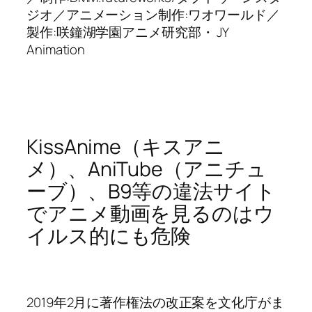
ジオ／アニメーション制作:ワオワールド／
製作:咲鐘湖学園アニメ研究部・ JY
Animation
KissAnime（キスアニ
メ）、AniTube（アニチュ
ーブ）、B9等の違法サイト
でアニメ動画を見るのはウ
イルス的にも危険
2019年2月に著作権法の改正案を文化庁がま