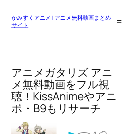
内
容
かみすくアニメ | アニメ無料動画まとめ
を
サイト
ス
キ
ッ
プ
アニメガタリズ アニ
メ無料動画をフル視
聴！KissAnimeやアニ
ポ・B9もリサーチ