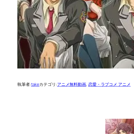
執筆者:
take
カテゴリ:
アニメ無料動画
, 
恋愛・ラブコメ アニメ