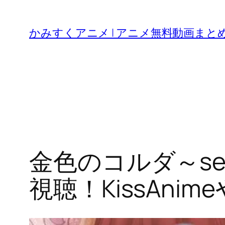
内
容
かみすくアニメ | アニメ無料動画まと
を
ス
キ
ッ
プ
金色のコルダ～sec
視聴！KissAni