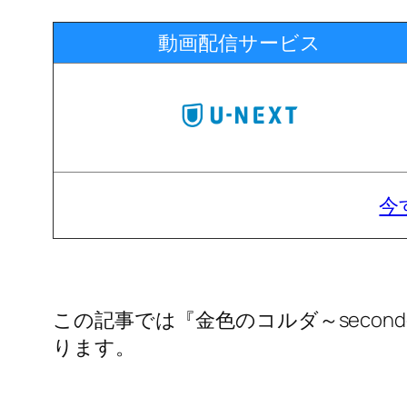
動画配信サービス
今
この記事では『金色のコルダ～secon
ります。