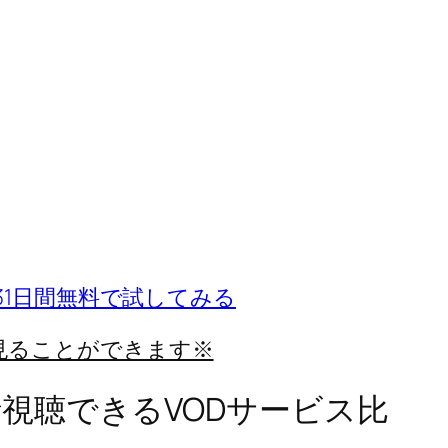
Tを31日間無料で試してみる
見ることができます※
全話視聴できるVODサービス比