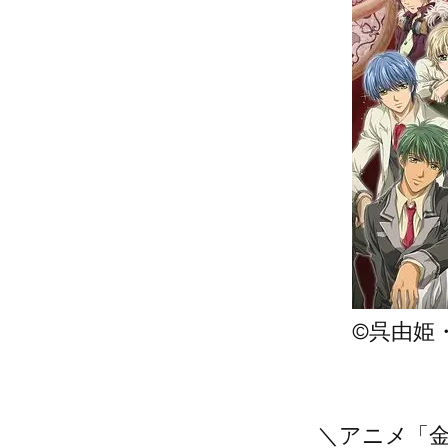
©呉由姫・白
＼アニメ「金色