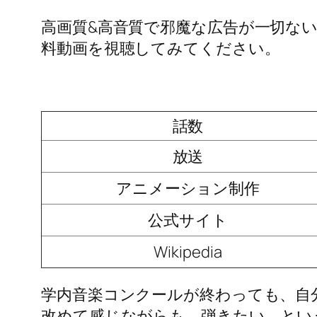
高画質&高音質で邪魔な広告が一切ない「
料動画を視聴してみてください。
話数
放送
アニメーション制作
公式サイト
Wikipedia
学内音楽コンクールが終わっても、自
改めて感じながらも、弾きたい、とい