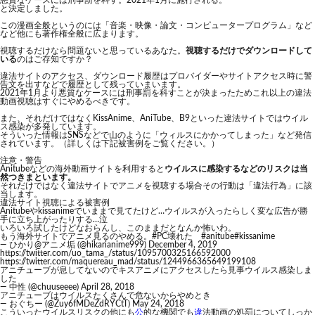
悪質なケースには刑事罰を科す。2021年1月に施行される。
と決定しました。
この漫画全般というのには「音楽・映像・論文・コンピュータープログラム」など
など他にも著作権全般に広まります。
視聴するだけなら問題ないと思っているあなた。
視聴するだけでダウンロードして
いる
のはご存知ですか？
違法サイトのアクセス、ダウンロード履歴はプロバイダーやサイトアクセス時に警
告文を出すなどで履歴として残っていまいます。
2021年1月より悪質なケースには刑事罰を科すことが決まったためこれ以上の違法
動画視聴はすぐにやめるべきです。
また、それだけではなくKissAnime、AniTube、B9といった違法サイトではウイル
ス感染が多発しています。
そういった情報はSNSなどで山のように「ウィルスにかかってしまった」など発信
されています。（詳しくは下記被害例をご覧ください。）
注意・警告
Anitubeなどの海外動画サイトを利用すると
ウイルスに感染するなどのリスクは当
然つきまといます。
それだけではなく違法サイトでアニメを視聴する場合その行動は「違法行為」に該
当します。
違法サイト視聴による被害例
Anitubeやkissanimeでいままで見てたけど…ウイルスが入ったらしく変な広告が勝
手に立ち上がったりする…泣
いろいろ試したけどなおらんし、このままだとなんか怖いわ。
もう海外サイトでアニメ見るのやめる。
#PC壊れた
#anitube
#kissanime
— ひかり@アニメ垢 (@hikarianime999)
December 4, 2019
https://twitter.com/uo_tama_/status/1095700325166592000
https://twitter.com/maquereau_mad/status/1244966365649199108
アニチューブが息してないのでキスアニメにアクセスしたら見事ウイルス感染しま
した
— 中性 (@chuuseeee)
April 28, 2018
アニチューブはウイルスたくさんで危ないからやめとき
— おぐちー (@Zuy6fMDeZdRYCtT)
May 24, 2018
こういったウイルスリスクの他にも
公
的な機関でも
違
法動画の処罰についてしっか