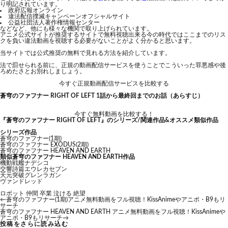
り明記されています。
政府広報オンライン
違法配信撲滅キャンペーンオフシャルサイト
公益社団法人著作権情報センター
などなど、他にも様々な機関で取り上げられています。
アニメ公式サイトが推奨するサイトで無料視聴出来る今の時代ではここまでのリス
クを負い違法動画を視聴する必要がないことがよく分かると思います。
当サイトでは公式推奨の無料で見れる方法を紹介しています。
法で罰せられる前に、正規の動画配信サービスを使うことでこういった罪悪感や後
ろめたさとお別れしましょう。
今すぐ正規動画配信サービスを比較する
蒼穹のファフナー RIGHT OF LEFT 1話から最終回までのお話（あらすじ）
今すぐ無料動画を比較する！
『蒼穹のファフナー RIGHT OF LEFT』のシリーズ/関連作品&オススメ類似作品
シリーズ作品
蒼穹のファフナー(1期)
蒼穹のファフナー EXODUS(2期)
蒼穹のファフナー HEAVEN AND EARTH
類似蒼穹のファフナー HEAVEN AND EARTH作品
機動戦艦ナデシコ
交響詩篇エウレカセブン
天元突破グレンラガン
ヴァンドレッド
ロボット
仲間
卒業
泣ける
絶望
←
蒼穹のファフナー(1期)アニメ無料動画をフル視聴！KissAnimeやアニポ・B9もリ
サーチ
蒼穹のファフナー HEAVEN AND EARTH アニメ無料動画をフル視聴！KissAnimeや
アニポ・B9もリサーチ
→
投稿をさらに読み込む