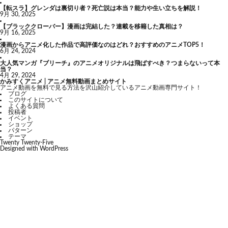
【転スラ】グレンダは裏切り者？死亡説は本当？能力や生い立ちを解説！
9月 30, 2025
【ブラッククローバー】漫画は完結した？連載を移籍した真相は？
9月 16, 2025
漫画からアニメ化した作品で高評価なのはどれ？おすすめのアニメTOP5！
6月 24, 2024
大人気マンガ『ブリーチ』のアニメオリジナルは飛ばすべき？つまらないって本
当？
4月 29, 2024
かみすくアニメ | アニメ無料動画まとめサイト
アニメ動画を無料で見る方法を沢山紹介しているアニメ動画専門サイト！
ブログ
このサイトについて
よくある質問
投稿者
イベント
ショップ
パターン
テーマ
Twenty Twenty-Five
Designed with
WordPress