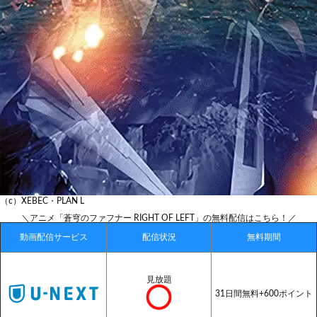
（c）XEBEC・PLAN L
＼アニメ「蒼穹のファフナー RIGHT OF LEFT」の無料配信はこちら！／
動画配信サービス
配信状況
無料期間
見放題
31日間無料+600ポイント