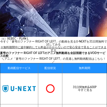
（c）XEBEC・PLAN L
今すぐ「蒼穹のファフナー RIGHT OF LEFT」の動画を見る
U-NEXTを31日間無料で
試してみる
※無料期間中に途中解約しても料金がかからないので安心安全で見ることができま
す※
蒼穹のファフナー RIGHT OF LEFTのアニメ無料動画を全話視聴できるVODサービ
ス比較
＼アニメ「蒼穹のファフナー RIGHT OF LEFT」の見逃し無料動画配信はこちら！
／
動画配信サービス
配信状況
無料期間
31日間無料&600P
今すぐ見る