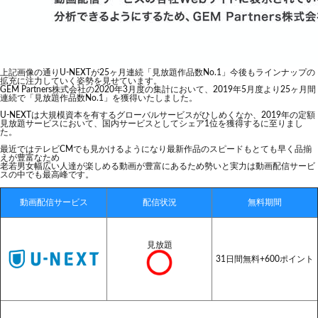
上記画像の通りU-NEXTが25ヶ月連続「見放題作品数No.1」今後もラインナップの
拡充に注力していく姿勢を見せています。
GEM Partners株式会社の2020年3月度の集計において、2019年5月度より25ヶ月間
連続で「見放題作品数No.1」を獲得いたしました。
U-NEXTは大規模資本を有するグローバルサービスがひしめくなか、2019年の定額
見放題サービスにおいて、国内サービスとしてシェア1位を獲得するに至りまし
た。
最近ではテレビCMでも見かけるようになり最新作品のスピードもとても早く品揃
えが豊富なため
老若男女幅広い人達が楽しめる動画が豊富にあるため勢いと実力は動画配信サービ
スの中でも最高峰です。
動画配信サービス
配信状況
無料期間
見放題
31日間無料+600ポイント