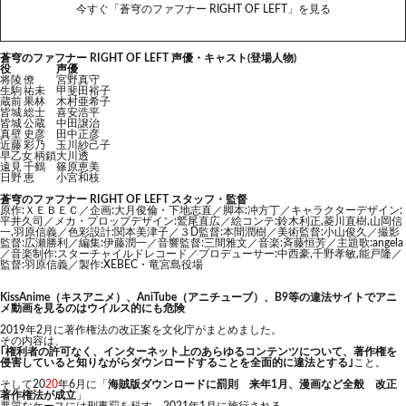
今すぐ「蒼穹のファフナー RIGHT OF LEFT」を見る
蒼穹のファフナー RIGHT OF LEFT 声優・キャスト(登場人物)
役
声優
将陵 僚
宮野真守
生駒 祐未
甲斐田裕子
蔵前 果林
木村亜希子
皆城 総士
喜安浩平
皆城 公蔵
中田譲治
真壁 史彦
田中正彦
近藤 彩乃
玉川紗己子
早乙女 柄鎖
大川透
遠見 千鶴
篠原恵美
日野 恵
小宮和枝
蒼穹のファフナー RIGHT OF LEFT スタッフ・監督
原作:ＸＥＢＥＣ／企画:大月俊倫・下地志直／脚本:冲方丁／キャラクターデザイン:
平井久司／メカ・プロップデザイン:鷲尾直広／絵コンテ:鈴木利正,菱川直樹,山岡信
一,羽原信義／色彩設計:関本美津子／３D監督:本間潤樹／美術監督:小山俊久／撮影
監督:広瀬勝利／編集:伊藤潤一／音響監督:三間雅文／音楽:斉藤恒芳／主題歌:angela
／音楽制作:スターチャイルドレコード／プロデューサー:中西豪,千野孝敏,能戸隆／
監督:羽原信義／製作:XEBEC・竜宮島役場
KissAnime（キスアニメ）、AniTube（アニチューブ）、B9等の違法サイトでアニ
メ動画を見るのはウイルス的にも危険
2019年2月に著作権法の改正案を文化庁がまとめました。
その内容は、
｢権利者の許可なく、インターネット上のあらゆるコンテンツについて、著作権を
侵害していると知りながらダウンロードすることを全面的に違法とする｣
こと。
そして20
20
年6月に「
海賊版ダウンロードに罰則 来年1月、漫画など全般 改正
著作権法が成立
」