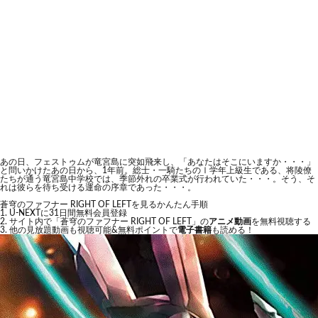
あの日、フェストゥムが竜宮島に突如飛来し、「あなたはそこにいますか・・・」
と問いかけたあの日から、1年前。総士・一騎たちのⅠ学年上級生である、将陵僚
たちが通う竜宮島中学校では、季節外れの卒業式が行われていた・・・。そう、そ
れは彼らを待ち受ける運命の序章であった・・・。
蒼穹のファフナー RIGHT OF LEFTを見るかんたん手順
U-NEXTに31日間無料会員登録
サイト内で「蒼穹のファフナー RIGHT OF LEFT」の
アニメ動画
を無料視聴する
他の見放題動画も視聴可能&無料ポイントで
電子書籍
も読める！