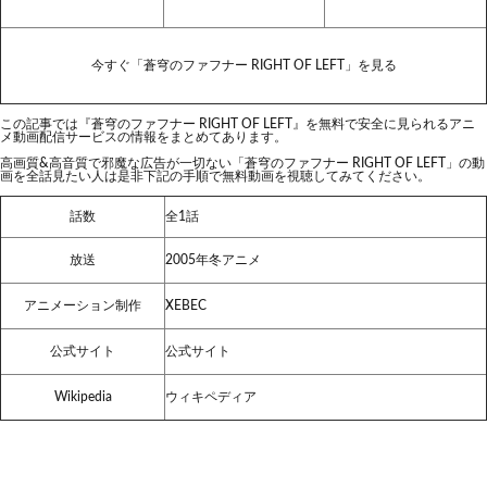
今すぐ「蒼穹のファフナー RIGHT OF LEFT」を見る
この記事では『蒼穹のファフナー RIGHT OF LEFT』を無料で安全に見られるアニ
メ動画配信サービスの情報をまとめてあります。
高画質&高音質で邪魔な広告が一切ない「蒼穹のファフナー RIGHT OF LEFT」の動
画を全話見たい人は是非下記の手順で無料動画を視聴してみてください。
話数
全1話
放送
2005年冬アニメ
アニメーション制作
XEBEC
公式サイト
公式サイト
Wikipedia
ウィキペディア