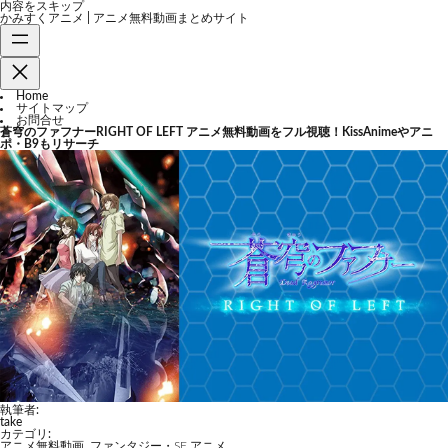
内容をスキップ
かみすくアニメ | アニメ無料動画まとめサイト
Home
サイトマップ
お問合せ
蒼穹のファフナーRIGHT OF LEFT アニメ無料動画をフル視聴！KissAnimeやアニ
ポ・B9もリサーチ
執筆者:
take
カテゴリ:
アニメ無料動画
,
ファンタジー・SF アニメ