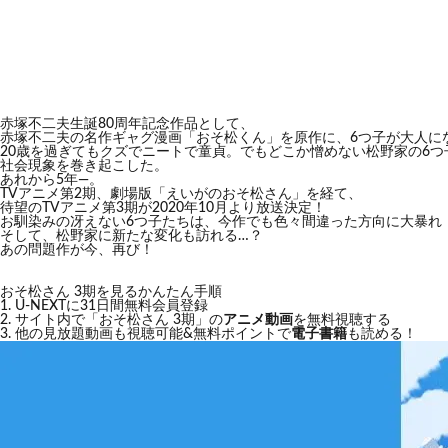
赤塚不二夫生誕80周年記念作品として、
赤塚不二夫の名作ギャグ漫画「おそ松くん」を原作に、6つ子が大人に
20歳を過ぎてもクズでニートで童貞。でもどこか憎めない松野家の6
社会現象を巻き起こした。
あれから5年―。
TVアニメ第2期、劇場版「えいがのおそ松さん」を経て、
待望のTVアニメ第3期が2020年10月より放送決定！
お馴染みの冴えない6つ子たちは、今作でも色々間違った方向に大暴れ
そして、松野家に新たな変化も訪れる…？
あの問題作が今、再び！
おそ松さん 3期を見るかんたん手順
U-NEXTに31日間無料会員登録
サイト内で「おそ松さん 3期」の
アニメ動画
を無料視聴する
他の見放題動画も視聴可能&無料ポイントで
電子書籍
も読める！