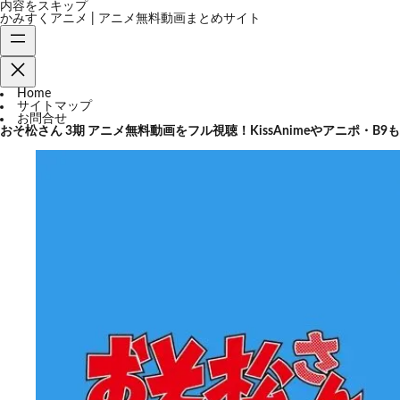
内容をスキップ
かみすくアニメ | アニメ無料動画まとめサイト
Home
サイトマップ
お問合せ
おそ松さん 3期 アニメ無料動画をフル視聴！KissAnimeやアニポ・B9