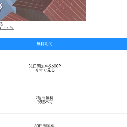
る
きます※
無料期間
31日間無料&600P
今すぐ見る
2週間無料
視聴不可
30日間無料