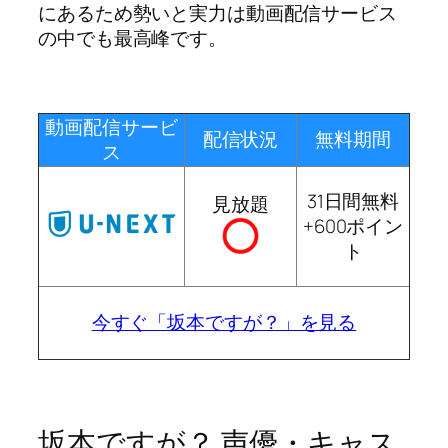
にあるため勢いと実力は動画配信サービス
の中でも最高峰です。
動画配信サービ
配信状況
無料期間
ス
31日間無料
見放題
+600ポイン
ト
今すぐ「坂本ですが？」を見る
坂本ですが？ 声優・キャス