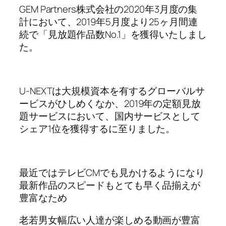
GEM Partners株式会社の2020年3月度の集
計において、2019年5月度より25ヶ月間連
続で「見放題作品数No.1」を獲得いたしまし
た。
U-NEXTは大規模資本を有するグローバルサ
ービスがひしめくなか、2019年の定額見放
題サービスにおいて、国内サービスとして
シェア1位を獲得するに至りました。
最近ではテレビCMでも見かけるようになり
最新作品のスピードもとても早く品揃えが
豊富なため
老若男女幅広い人達が楽しめる動画が豊富