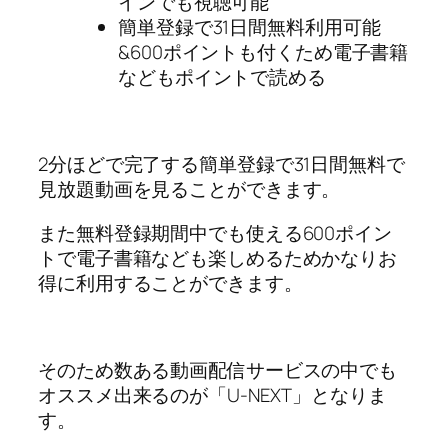
インでも視聴可能
簡単登録で31日間無料利用可能
&600ポイントも付くため電子書籍
などもポイントで読める
2分ほどで完了する簡単登録で31日間無料で
見放題動画を見ることができます。
また無料登録期間中でも使える600ポイン
トで電子書籍なども楽しめるためかなりお
得に利用することができます。
そのため数ある動画配信サービスの中でも
オススメ出来るのが「U-NEXT」となりま
す。