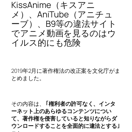
KissAnime（キスアニ
メ）、AniTube（アニチュ
ーブ）、B9等の違法サイト
でアニメ動画を見るのはウ
イルス的にも危険
2019年2月に著作権法の改正案を文化庁がま
とめました。
その内容は、
｢権利者の許可なく、インタ
ーネット上のあらゆるコンテンツについ
て、著作権を侵害していると知りながらダ
ウンロードすることを全面的に違法とする｣