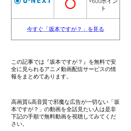
+600ポイン
ト
今すぐ「坂本ですが？」を見る
この記事では『坂本ですが？』を無料で安
全に見られるアニメ動画配信サービスの情
報をまとめてあります。
高画質&高音質で邪魔な広告が一切ない「坂
本ですが？」の動画を全話見たい人は是非
下記の手順で無料動画を視聴してみてくだ
さい。