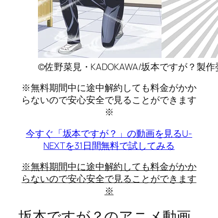
©佐野菜見・KADOKAWA/坂本ですが？製
※無料期間中に途中解約しても料金がかか
らないので安心安全で見ることができます
※
今すぐ「坂本ですが？」の動画を見る
U-
NEXTを31日間無料で試してみる
※無料期間中に途中解約しても料金がかか
らないので安心安全で見ることができます
※
坂本ですが？のアニメ動画