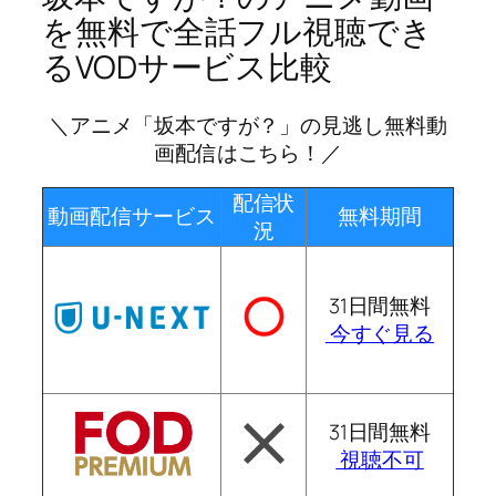
を無料で全話フル視聴でき
るVODサービス比較
＼アニメ「坂本ですが？」の見逃し無料動
画配信はこちら！／
配信状
動画配信サービス
無料期間
況
31日間無料
今すぐ見る
31日間無料
視聴不可