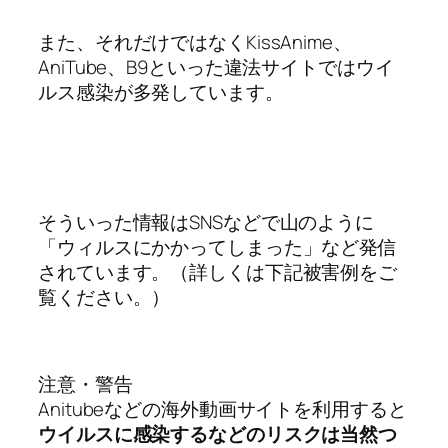
また、それだけではなくKissAnime、
AniTube、B9といった違法サイトではウイ
ルス感染が多発しています。
そういった情報はSNSなどで山のように
「ウィルスにかかってしまった」など発信
されています。（詳しくは下記被害例をご
覧ください。）
注意・警告
Anitubeなどの海外動画サイトを利用すると
ウイルスに感染するなどのリスクは当然つ