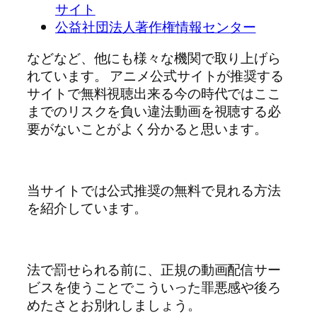
サイト
公益社団法人著作権情報センター
などなど、他にも様々な機関で取り上げら
れています。 アニメ公式サイトが推奨する
サイトで無料視聴出来る今の時代ではここ
までのリスクを負い違法動画を視聴する必
要がないことがよく分かると思います。
当サイトでは公式推奨の無料で見れる方法
を紹介しています。
法で罰せられる前に、正規の動画配信サー
ビスを使うことでこういった罪悪感や後ろ
めたさとお別れしましょう。