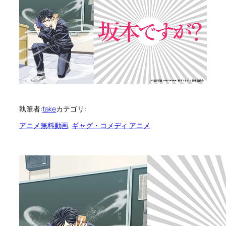
執筆者:
take
カテゴリ:
アニメ無料動画
, 
ギャグ・コメディ アニメ