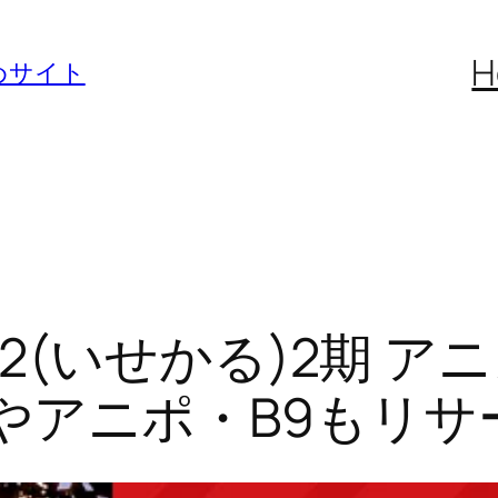
H
めサイト
2(いせかる)2期 ア
meやアニポ・B9もリ