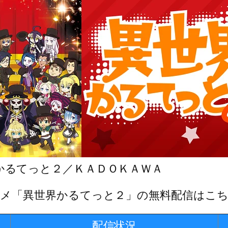
かるてっと２／ＫＡＤＯＫＡＷＡ
メ「異世界かるてっと２」の無料配信はこ
配信状況