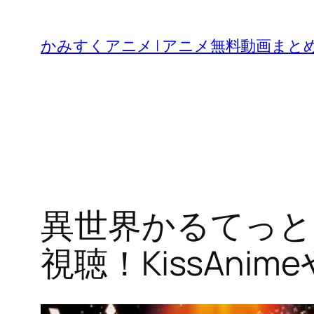
内
容
かみすくアニメ | アニメ無料動画まと
を
ス
キ
ッ
プ
異世界かるてっと
視聴！KissAni