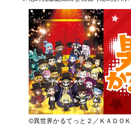
©異世界かるてっと２／ＫＡＤＯ