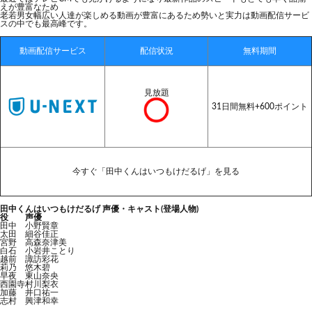
えが豊富なため
老若男女幅広い人達が楽しめる動画が豊富にあるため勢いと実力は動画配信サービ
スの中でも最高峰です。
動画配信サービス
配信状況
無料期間
見放題
31日間無料+600ポイント
今すぐ「田中くんはいつもけだるげ」を見る
田中くんはいつもけだるげ 声優・キャスト(登場人物)
役
声優
田中
小野賢章
太田
細谷佳正
宮野
高森奈津美
白石
小岩井ことり
越前
諏訪彩花
莉乃
悠木碧
早夜
東山奈央
西園寺
村川梨衣
加藤
井口祐一
志村
興津和幸