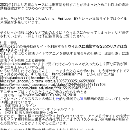
2021年1月より悪質なケースには刑事罰を科すことが決まったためこれ以上の違法
動画視聴はすぐにやめるべきです。
また、それだけではなくKissAnime、AniTube、B9といった違法サイトではウイル
ス感染が多発しています。
そういった情報はSNSなどで山のように「ウィルスにかかってしまった」など発信
されています。（詳しくは下記被害例をご覧ください。）
注意・警告
Anitubeなどの海外動画サイトを利用すると
ウイルスに感染するなどのリスクは当
然つきまといます。
それだけではなく違法サイトでアニメを視聴する場合その行動は「違法行為」に該
当します。
違法サイト視聴による被害例
Anitubeやkissanimeでいままで見てたけど…ウイルスが入ったらしく変な広告が勝
手に立ち上がったりする…泣
いろいろ試したけどなおらんし、このままだとなんか怖いわ。 もう海外サイトでア
ニメ見るのやめる。
#PC壊れた
#anitube
#kissanime
— ひかり@アニメ垢
(@hikarianime999)
December 4, 2019
https://twitter.com/uo_tama_/status/1095700325166592000
https://twitter.com/maquereau_mad/status/1244966365649199108
https://twitter.com/chuu_sei/status/990155151548735488
アニチューブはウイルスたくさんで危ないからやめとき
— おぐちー (@Zuy6fMDeZdRYCtT)
May 24, 2018
こういったウイルスリスクの他にも
公
的な機関でも
違
法動画の処罰についてしっか
り明記されています。
政府広報オンライン
違法配信撲滅キャンペーンオフシャルサイト
公益社団法人著作権情報センター
などなど、他にも様々な機関で取り上げられています。 アニメ公式サイトが推奨す
るサイトで無料視聴出来る今の時代ではここまでのリスクを負い違法動画を視聴す
る必要がないことがよく分かると思います。