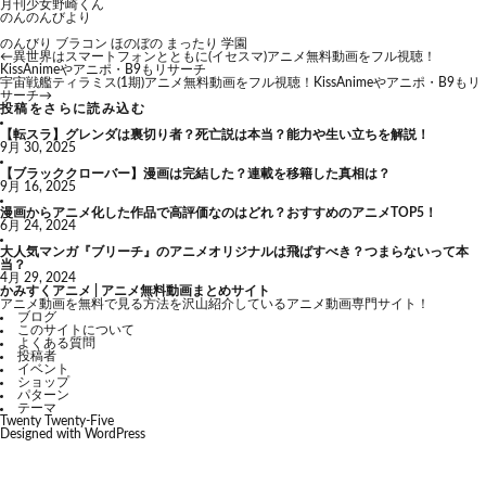
月刊少女野崎くん
のんのんびより
のんびり
ブラコン
ほのぼの
まったり
学園
←
異世界はスマートフォンとともに(イセスマ)アニメ無料動画をフル視聴！
KissAnimeやアニポ・B9もリサーチ
宇宙戦艦ティラミス(1期)アニメ無料動画をフル視聴！KissAnimeやアニポ・B9もリ
サーチ
→
投稿をさらに読み込む
【転スラ】グレンダは裏切り者？死亡説は本当？能力や生い立ちを解説！
9月 30, 2025
【ブラッククローバー】漫画は完結した？連載を移籍した真相は？
9月 16, 2025
漫画からアニメ化した作品で高評価なのはどれ？おすすめのアニメTOP5！
6月 24, 2024
大人気マンガ『ブリーチ』のアニメオリジナルは飛ばすべき？つまらないって本
当？
4月 29, 2024
かみすくアニメ | アニメ無料動画まとめサイト
アニメ動画を無料で見る方法を沢山紹介しているアニメ動画専門サイト！
ブログ
このサイトについて
よくある質問
投稿者
イベント
ショップ
パターン
テーマ
Twenty Twenty-Five
Designed with
WordPress