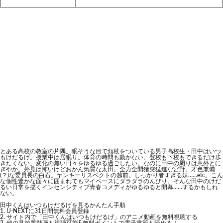
とある高校の教室の片隅。眠そうな目で頬杖をついている男子高校生・田中はいつ
もけだるげ。授業中は居眠り。体育の時間も動かない。登校も下校もできるだけ歩
きたくない。変化の無い日々をゆるゆる過ごしたい。なのに田中の周りは意外とに
ぎやか。外見は怖いけどおかん気質な太田。全力全開猪突猛進な宮野。才色兼備
(？)な委員長の白石。ヤンキーリスペクトの越前。しっかり者すぎる妹……etc。こん
な個性豊かな面々に囲まれてもマイペースにダラダラのんびり。そんな田中のけだ
るい日常を描くインセンシティブ青春コメディがゆるゆると開幕……するかもしれ
ない。
田中くんはいつもけだるげを見るかんたん手順
U-NEXTに31日間無料会員登録
サイト内で「田中くんはいつもけだるげ」のアニメ動画を無料視聴する