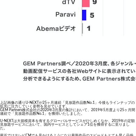
上記画像の通りU-NEXTが25ヶ月連続「見放題作品数No.1」今後もラインナップの
拡充に注力していく姿勢を見せています。
GEM Partners株式会社の2020年3月度の集計において、2019年5月度より25ヶ月間
連続で「見放題作品数No.1」を獲得いたしました。
U-NEXTは大規模資本を有するグローバルサービスがひしめくなか、2019年の定額
見放題サービスにおいて、国内サービスとしてシェア1位を獲得するに至りまし
た。
最近ではテレビCMでも見かけるようになり最新作品のスピードもとても早く品揃