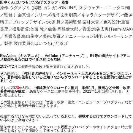
田中くんはいつもけだるげ スタッフ・監督
原作:ウダノゾミ (掲載｢ガンガンONLINE｣ スクウェア・エニックス刊)
／監督:川面真也／シリーズ構成:面出明美／キャラクターデザイン:飯塚
晴子／プロップデザイン:大塚 舞／美術監督:栗林大貴／色彩設計:重冨
英里／撮影監督:佐藤 敦／編集:坪根健太郎／音楽:水谷広実(Team-MAX)
／音響監督:亀山俊樹／美術:草薙／アニメーション制作:シルバーリンク
／製作:製作委員会はいつもけだるげ
KissAnime（キスアニメ）、AniTube（アニチューブ）、B9等の違法サイトでアニ
メ動画を見るのはウイルス的にも危険
2019年2月に著作権法の改正案を文化庁がまとめました。
その内容は、
｢権利者の許可なく、インターネット上のあらゆるコンテンツについ
て、著作権を侵害していると知りながらダウンロードすることを全面的に違法とす
る｣
こと。
そして20
20
年6月に「
海賊版ダウンロードに罰則 来年1月、漫画など全般 改正
著作権法が成立
」 悪質なケースには刑事罰を科す。2021年1月に施行される。 と
決定しました。
この漫画全般というのには「音楽・映像・論文・コンピュータープログラム」など
など他にも著作権全般に広まります。
視聴するだけなら問題ないと思っているあなた。
視聴するだけでダウンロードして
いる
のはご存知ですか？
違法サイトのアクセス、ダウンロード履歴はプロバイダーやサイトアクセス時に警
告文を出すなどで履歴として残っていまいます。