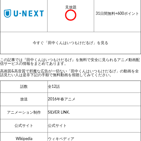
見放題
31日間無料+600ポイント
今すぐ「田中くんはいつもけだるげ」を見る
この記事では『田中くんはいつもけだるげ』を無料で安全に見られるアニメ動画配
信サービスの情報をまとめてあります。
高画質&高音質で邪魔な広告が一切ない「田中くんはいつもけだるげ」の動画を全
話見たい人は是非下記の手順で無料動画を視聴してみてください。
話数
全12話
放送
2016年春アニメ
アニメーション制作
SILVER LINK.
公式サイト
公式サイト
Wikipedia
ウィキペディア