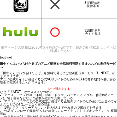
31日間無料
視聴不可
31日間無料
今すぐ見る
※本ページの情報は2020年5月時点のものです。最新の配信状況はサイトに
てご確認ください。
[outline]
田中くんはいつもけだるげのアニメ動画を全話無料視聴するオススメの配信サービ
ス
「田中くんはいつもけだるげ」を無料で見るには動画配信サービス「U-NEXT」が
オススメです。
アニメ公式サイトが推奨する公式VODサイトのためU-NEXTの無料期間を使い安心
安全で視聴することができます。
↓+で開きます↓
なぜ『U-NEXT』がオススメなのか？
アニメ、アニメ映画、洋画、邦画、ドラマ、バラエティ,アダルト作品(AV,アニ
メ)、電子書籍などなど作品数が豊富で充実している
アニメ、ドラマなどの公式運営が推奨する正規のサイトのため余計な広告やウイ
ルスなどの心配は一切なく安心安全
1契約でファミリーアカウント最大4人まで作れるので家族でも使える
作品ダウンロード機能があるためダウンロードをしておけばオフラインでも視聴
可能