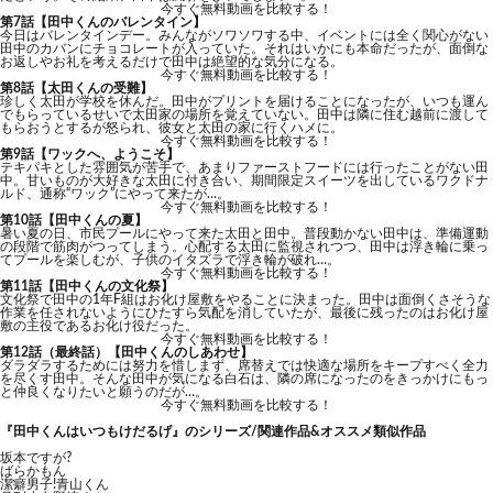
今すぐ無料動画を比較する！
第7話【田中くんのバレンタイン】
今日はバレンタインデー。みんながソワソワする中、イベントには全く関心がない
田中のカバンにチョコレートが入っていた。それはいかにも本命だったが、面倒な
お返しやお礼を考えるだけで田中は絶望的な気分になる。
今すぐ無料動画を比較する！
第8話【太田くんの受難】
珍しく太田が学校を休んだ。田中がプリントを届けることになったが、いつも運ん
でもらっているせいで太田家の場所を覚えていない。田中は隣に住む越前に渡して
もらおうとするが怒られ、彼女と太田の家に行くハメに。
今すぐ無料動画を比較する！
第9話【ワックへ、ようこそ】
テキパキとした雰囲気が苦手で、あまりファーストフードには行ったことがない田
中。甘いものが大好きな太田に付き合い、期間限定スイーツを出しているワクドナ
ルド、通称“ワック”にやって来たが…。
今すぐ無料動画を比較する！
第10話【田中くんの夏】
暑い夏の日、市民プールにやって来た太田と田中。普段動かない田中は、準備運動
の段階で筋肉がつってしまう。心配する太田に監視されつつ、田中は浮き輪に乗っ
てプールを楽しむが、子供のイタズラで浮き輪が破れ…。
今すぐ無料動画を比較する！
第11話【田中くんの文化祭】
文化祭で田中の1年F組はお化け屋敷をやることに決まった。田中は面倒くさそうな
作業を任されないようにひたすら気配を消していたが、最後に残ったのはお化け屋
敷の主役であるお化け役だった。
今すぐ無料動画を比較する！
第12話（最終話）【田中くんのしあわせ】
ダラダラするためには努力を惜しまず、席替えでは快適な場所をキープすべく全力
を尽くす田中。そんな田中が気になる白石は、隣の席になったのをきっかけにもっ
と仲良くなりたいと願うのだが…。
今すぐ無料動画を比較する！
『田中くんはいつもけだるげ』のシリーズ/関連作品&オススメ類似作品
坂本ですが?
ばらかもん
潔癖男子!青山くん