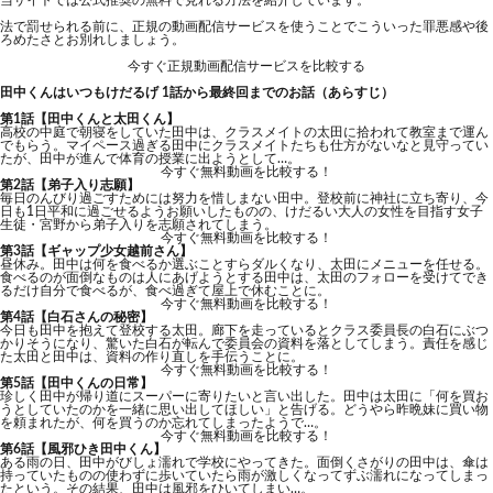
当サイトでは公式推奨の無料で見れる方法を紹介しています。
法で罰せられる前に、正規の動画配信サービスを使うことでこういった罪悪感や後
ろめたさとお別れしましょう。
今すぐ正規動画配信サービスを比較する
田中くんはいつもけだるげ 1話から最終回までのお話（あらすじ）
第1話【田中くんと太田くん】
高校の中庭で朝寝をしていた田中は、クラスメイトの太田に拾われて教室まで運ん
でもらう。マイペース過ぎる田中にクラスメイトたちも仕方がないなと見守ってい
たが、田中が進んで体育の授業に出ようとして…。
今すぐ無料動画を比較する！
第2話【弟子入り志願】
毎日のんびり過ごすためには努力を惜しまない田中。登校前に神社に立ち寄り、今
日も1日平和に過ごせるようお願いしたものの、けだるい大人の女性を目指す女子
生徒・宮野から弟子入りを志願されてしまう。
今すぐ無料動画を比較する！
第3話【ギャップ少女越前さん】
昼休み。田中は何を食べるか選ぶことすらダルくなり、太田にメニューを任せる。
食べるのが面倒なものは人にあげようとする田中は、太田のフォローを受けてでき
るだけ自分で食べるが、食べ過ぎて屋上で休むことに。
今すぐ無料動画を比較する！
第4話【白石さんの秘密】
今日も田中を抱えて登校する太田。廊下を走っているとクラス委員長の白石にぶつ
かりそうになり、驚いた白石が転んで委員会の資料を落としてしまう。責任を感じ
た太田と田中は、資料の作り直しを手伝うことに。
今すぐ無料動画を比較する！
第5話【田中くんの日常】
珍しく田中が帰り道にスーパーに寄りたいと言い出した。田中は太田に「何を買お
うとしていたのかを一緒に思い出してほしい」と告げる。どうやら昨晩妹に買い物
を頼まれたが、何を買うのか忘れてしまったようで…。
今すぐ無料動画を比較する！
第6話【風邪ひき田中くん】
ある雨の日、田中がびしょ濡れで学校にやってきた。面倒くさがりの田中は、傘は
持っていたものの使わずに歩いていたら雨が激しくなってずぶ濡れになってしまっ
たという。その結果、田中は風邪をひいてしまい…。