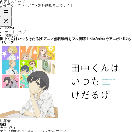
内容をスキップ
かみすくアニメ | アニメ無料動画まとめサイト
Home
サイトマップ
お問合せ
田中くんはいつもけだるげ アニメ無料動画をフル視聴！KissAnimeやアニポ・B9も
リサーチ
執筆者:
take
カテゴリ:
アニメ無料動画
,
ギャグ・コメディ アニメ