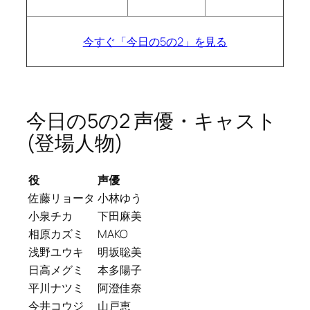
今すぐ「今日の5の2」を見る
今日の5の2 声優・キャスト
(登場人物)
役
声優
佐藤リョータ
小林ゆう
小泉チカ
下田麻美
相原カズミ
MAKO
浅野ユウキ
明坂聡美
日高メグミ
本多陽子
平川ナツミ
阿澄佳奈
今井コウジ
山戸恵