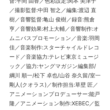
督:平間 由香／色彩設定:関本 美津子
／撮影監督:中田 智之／編集:渡辺 直
樹／音響監督:亀山 俊樹／録音:熊倉
亨／音響効果:村上大輔／音響制作:オ
ムニバスプロモーション／音楽:羽岡
佳／音楽制作:スターチャイルドレコ
ード／音楽協力:テレビ東京ミュージ
ック／協力:ヤングマガジン編集部/
綱川 順一/松下 卓也/山谷 奈久留/室一
剛人(クオラス)／制作担当:草壁 匠／
アニメーションプロデューサー:能戸
隆／アニメーション制作:XEBEC／監