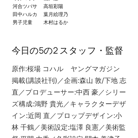
河合ツバサ
高垣彩陽
田中ハルカ
葉月絵理乃
男子児童
木村はるか
今日の5の2 スタッフ・監督
原作:桜場 コハル ヤングマガジン
掲載(講談社刊)／企画:森山 敦/下地 志
直／プロデューサー:中西 豪／シリー
ズ構成:鴻野 貴光／キャラクターデザ
イン:近岡 直／プロップデザイン:小
林 千鶴／美術設定:塩澤 良憲／美術監