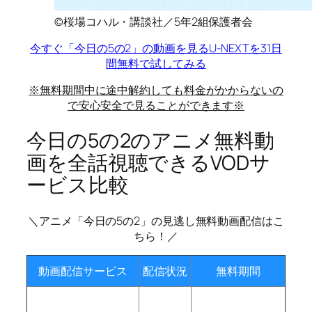
©桜場コハル・講談社／5年2組保護者会
今すぐ「今日の5の2」の動画を見る
U-NEXTを31日
間無料で試してみる
※無料期間中に途中解約しても料金がかからないの
で安心安全で見ることができます※
今日の5の2のアニメ無料動
画を全話視聴できるVODサ
ービス比較
＼アニメ「今日の5の2」の見逃し無料動画配信はこ
ちら！／
動画配信サービス
配信状況
無料期間