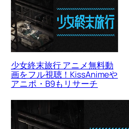
少女終末旅行 アニメ無料動
画をフル視聴！KissAnimeや
アニポ・B9もリサーチ