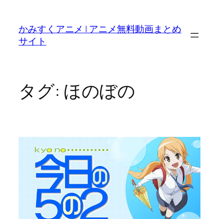
内
容
かみすくアニメ | アニメ無料動画まとめ
を
サイト
ス
キ
ッ
プ
タグ:
ほのぼの