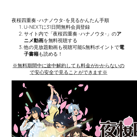
夜桜四重奏 -ハナノウタ-を見るかんたん手順
U-NEXTに31日間無料会員登録
サイト内で「夜桜四重奏 -ハナノウタ-」の
ア
ニメ動画
を無料視聴する
他の見放題動画も視聴可能&無料ポイントで
電
子書籍
も読める！
※無料期間中に途中解約しても料金がかからないの
で安心安全で見ることができます※