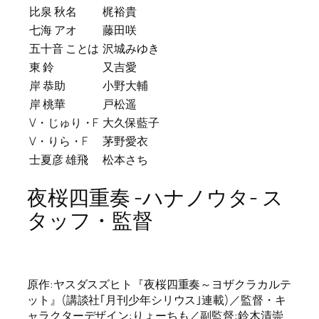
比泉 秋名
梶裕貴
七海 アオ
藤田咲
五十音 ことは
沢城みゆき
東 鈴
又吉愛
岸 恭助
小野大輔
岸 桃華
戸松遥
V・じゅり・F
大久保藍子
V・りら・F
茅野愛衣
士夏彦 雄飛
松本さち
夜桜四重奏 -ハナノウタ- ス
タッフ・監督
原作:ヤスダスズヒト『夜桜四重奏～ヨザクラカルテ
ット』(講談社｢月刊少年シリウス｣連載)／監督・キ
ャラクターデザイン:りょーちも／副監督:鈴木清崇