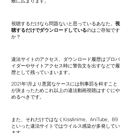
般に広まります。
視聴するだけなら問題ないと思っているあなた。
視
聴するだけでダウンロードしている
のはご存知です
か？
違法サイトのアクセス、ダウンロード履歴はプロバ
イダーやサイトアクセス時に警告文を出すなどで履
歴として残っていまいます。
2021年1月より悪質なケースには刑事罰を科すこと
が決まったためこれ以上の違法動画視聴はすぐにや
めるべきです。
また、それだけではなくKissAnime、AniTube、B9
といった違法サイトではウイルス感染が多発してい
ます。