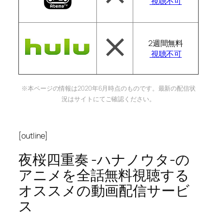
視聴不可
2週間無料
視聴不可
※本ページの情報は2020年6月時点のものです。最新の配信状
況はサイトにてご確認ください。
[outline]
夜桜四重奏 -ハナノウタ-の
アニメを全話無料視聴する
オススメの動画配信サービ
ス