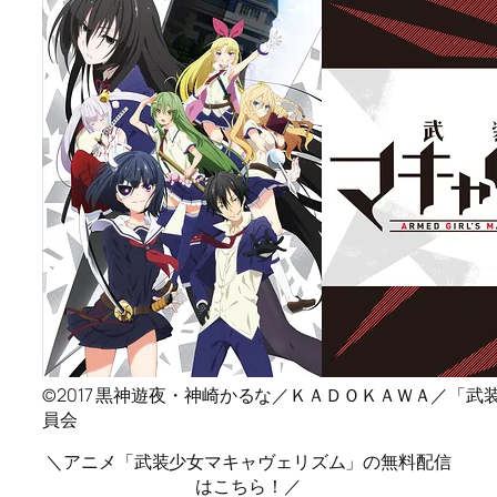
©2017 黒神遊夜・神崎かるな／ＫＡＤＯＫＡＷＡ／「
員会
＼アニメ「武装少女マキャヴェリズム」の無料配信
はこちら！／