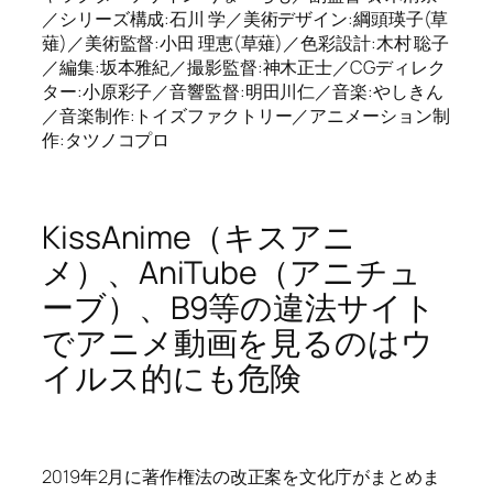
／シリーズ構成:石川 学／美術デザイン:綱頭瑛子(草
薙)／美術監督:小田 理恵(草薙)／色彩設計:木村 聡子
／編集:坂本雅紀／撮影監督:神木正士／CGディレク
ター:小原彩子／音響監督:明田川仁／音楽:やしきん
／音楽制作:トイズファクトリー／アニメーション制
作:タツノコプロ
KissAnime（キスアニ
メ）、AniTube（アニチュ
ーブ）、B9等の違法サイト
でアニメ動画を見るのはウ
イルス的にも危険
2019年2月に著作権法の改正案を文化庁がまとめま