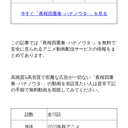
今すぐ「夜桜四重奏 -ハナノウタ-」を見る
この記事では『夜桜四重奏 -ハナノウタ-』を無料で
安全に見られるアニメ動画配信サービスの情報をま
とめてあります。
高画質&高音質で邪魔な広告が一切ない「夜桜四重
奏 -ハナノウタ-」の動画を全話見たい人は是非下記
の手順で無料動画を視聴してみてください。
話数
全13話
放送
2013年秋アニメ