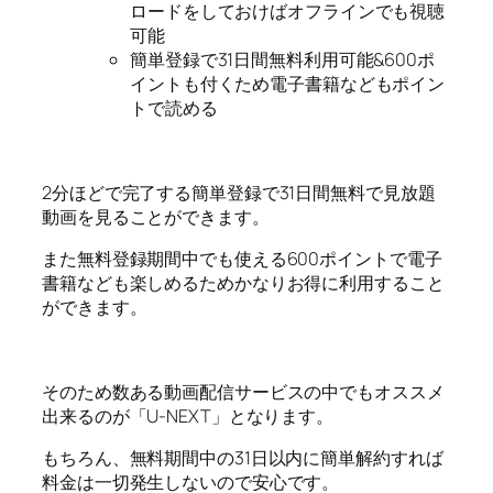
ロードをしておけばオフラインでも視聴
可能
簡単登録で31日間無料利用可能&600ポ
イントも付くため電子書籍などもポイン
トで読める
2分ほどで完了する簡単登録で31日間無料で見放題
動画を見ることができます。
また無料登録期間中でも使える600ポイントで電子
書籍なども楽しめるためかなりお得に利用すること
ができます。
そのため数ある動画配信サービスの中でもオススメ
出来るのが「U-NEXT」となります。
もちろん、無料期間中の31日以内に簡単解約すれば
料金は一切発生しないので安心です。