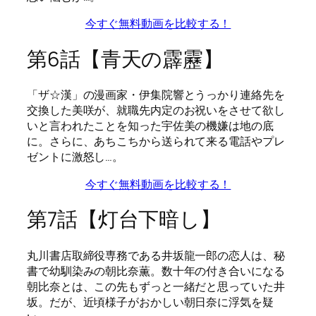
今すぐ無料動画を比較する！
第6話【青天の霹靂】
「ザ☆漢」の漫画家・伊集院響とうっかり連絡先を
交換した美咲が、就職先内定のお祝いをさせて欲し
いと言われたことを知った宇佐美の機嫌は地の底
に。さらに、あちこちから送られて来る電話やプレ
ゼントに激怒し…。
今すぐ無料動画を比較する！
第7話【灯台下暗し】
丸川書店取締役専務である井坂龍一郎の恋人は、秘
書で幼馴染みの朝比奈薫。数十年の付き合いになる
朝比奈とは、この先もずっと一緒だと思っていた井
坂。だが、近頃様子がおかしい朝日奈に浮気を疑