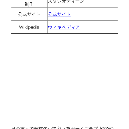
スタジオディーン
制作
公式サイト
公式サイト
Wikipedia
ウィキペディア
兄の友人で超有名小説家（兼ボーイズラブ小説家）