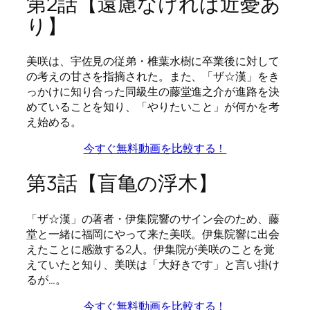
第2話【遠慮なければ近憂あ
り】
美咲は、宇佐見の従弟・椎葉水樹に卒業後に対して
の考えの甘さを指摘された。また、「ザ☆漢」をき
っかけに知り合った同級生の藤堂進之介が進路を決
めていることを知り、「やりたいこと」が何かを考
え始める。
今すぐ無料動画を比較する！
第3話【盲亀の浮木】
「ザ☆漢」の著者・伊集院響のサイン会のため、藤
堂と一緒に福岡にやって来た美咲。伊集院響に出会
えたことに感激する2人。伊集院が美咲のことを覚
えていたと知り、美咲は「大好きです」と言い掛け
るが…。
今すぐ無料動画を比較する！