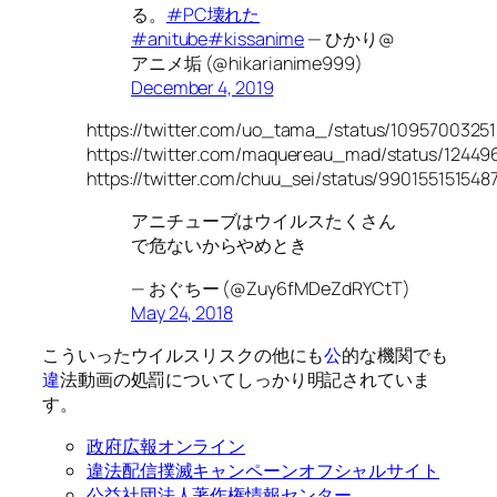
る。
#PC壊れた
#anitube
#kissanime
— ひかり@
アニメ垢 (@hikarianime999)
December 4, 2019
https://twitter.com/uo_tama_/status/109570032
https://twitter.com/maquereau_mad/status/1244
https://twitter.com/chuu_sei/status/99015515154
アニチューブはウイルスたくさん
で危ないからやめとき
— おぐちー (@Zuy6fMDeZdRYCtT)
May 24, 2018
こういったウイルスリスクの他にも
公
的な機関でも
違
法動画の処罰についてしっかり明記されていま
す。
政府広報オンライン
違法配信撲滅キャンペーンオフシャルサイト
公益社団法人著作権情報センター