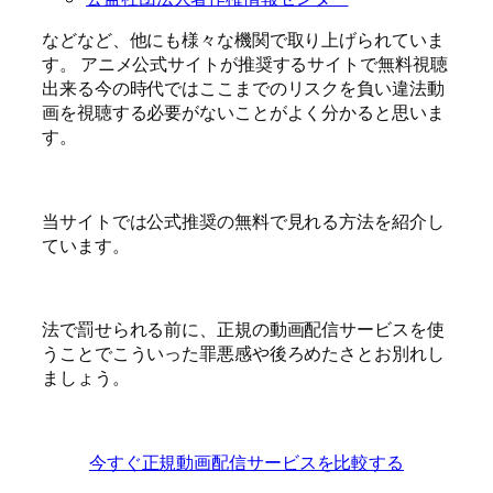
などなど、他にも様々な機関で取り上げられていま
す。 アニメ公式サイトが推奨するサイトで無料視聴
出来る今の時代ではここまでのリスクを負い違法動
画を視聴する必要がないことがよく分かると思いま
す。
当サイトでは公式推奨の無料で見れる方法を紹介し
ています。
法で罰せられる前に、正規の動画配信サービスを使
うことでこういった罪悪感や後ろめたさとお別れし
ましょう。
今すぐ正規動画配信サービスを比較する