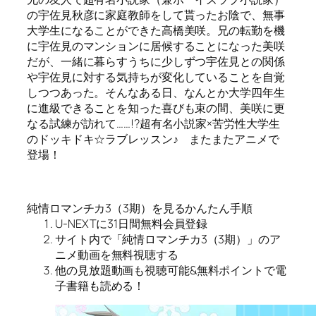
の宇佐見秋彦に家庭教師をして貰ったお陰で、無事
大学生になることができた高橋美咲。兄の転勤を機
に宇佐見のマンションに居候することになった美咲
だが、一緒に暮らすうちに少しずつ宇佐見との関係
や宇佐見に対する気持ちが変化していることを自覚
しつつあった。そんなある日、なんとか大学四年生
に進級できることを知った喜びも束の間、美咲に更
なる試練が訪れて……!?超有名小説家×苦労性大学生
のドッキドキ☆ラブレッスン♪ またまたアニメで
登場！
純情ロマンチカ3（3期）を見るかんたん手順
U-NEXTに31日間無料会員登録
サイト内で「純情ロマンチカ3（3期）」のア
ニメ動画を無料視聴する
他の見放題動画も視聴可能&無料ポイントで電
子書籍も読める！