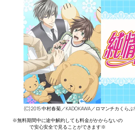
(C)2015 中村春菊／KADOKAWA／ロマンチカくらぶ!
※無料期間中に途中解約しても料金がかからないの
で安心安全で見ることができます※