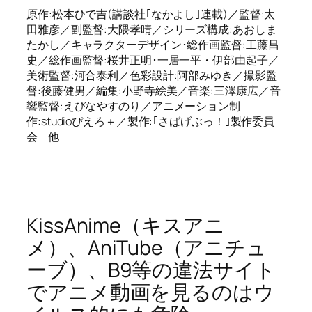
原作:松本ひで吉(講談社｢なかよし｣連載)／監督:太
田雅彦／副監督:大隈孝晴／シリーズ構成:あおしま
たかし／キャラクターデザイン･総作画監督:工藤昌
史／総作画監督:桜井正明･一居一平・伊部由起子／
美術監督:河合泰利／色彩設計:阿部みゆき／撮影監
督:後藤健男／編集:小野寺絵美／音楽:三澤康広／音
響監督:えびなやすのり／アニメーション制
作:studioぴえろ＋／製作:｢さばげぶっ！｣製作委員
会 他
KissAnime（キスアニ
メ）、AniTube（アニチュ
ーブ）、B9等の違法サイト
でアニメ動画を見るのはウ