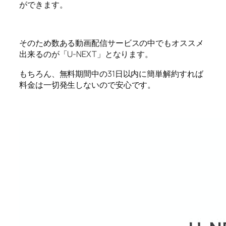
ができます。
そのため数ある動画配信サービスの中でもオススメ
出来るのが「U-NEXT」となります。
もちろん、無料期間中の31日以内に簡単解約すれば
料金は一切発生しないので安心です。