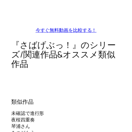
今すぐ無料動画を比較する！
『さばげぶっ！』のシリー
ズ/関連作品&オススメ類似
作品
類似作品
未確認で進行形
夜桜四重奏
琴浦さん