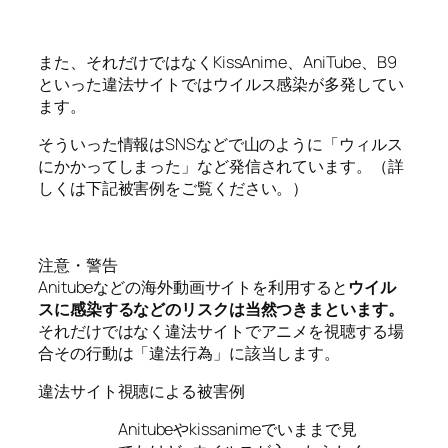
また、それだけではなくKissAnime、AniTube、B9
といった違法サイトではウイルス感染が多発してい
ます。
そういった情報はSNSなどで山のように「ウィルス
にかかってしまった」など発信されています。（詳
しくは下記被害例をご覧ください。）
注意・警告
Anitubeなどの海外動画サイトを利用すると
ウイル
スに感染するなどのリスクは当然つきまといます。
それだけではなく違法サイトでアニメを視聴する場
合その行動は「違法行為」に該当します。
違法サイト視聴による被害例
Anitubeやkissanimeでいままで見