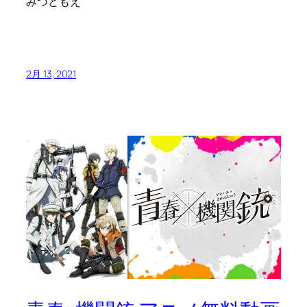
みつどもえ
2月 13, 2021