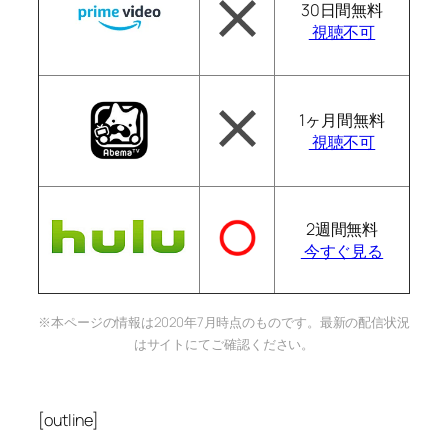
30日間無料
視聴不可
1ヶ月間無料
視聴不可
2週間無料
今すぐ見る
※本ページの情報は2020年7月時点のものです。最新の配信状況
はサイトにてご確認ください。
[outline]