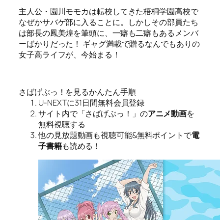
主人公・園川モモカは転校してきた梧桐学園高校で
なぜかサバゲ部に入ることに。しかしその部員たち
は部長の鳳美煌を筆頭に、一癖も二癖もあるメンバ
ーばかりだった！ ギャグ満載で贈るなんでもありの
女子高ライフが、今始まる！
さばげぶっ！を見るかんたん手順
U-NEXTに31日間無料会員登録
サイト内で「さばげぶっ！」の
アニメ動画
を
無料視聴する
他の見放題動画も視聴可能&無料ポイントで
電
子書籍
も読める！