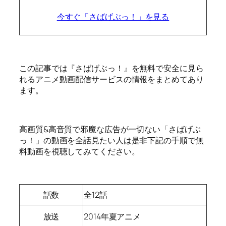
今すぐ「さばげぶっ！」を見る
この記事では『さばげぶっ！』を無料で安全に見ら
れるアニメ動画配信サービスの情報をまとめてあり
ます。
高画質&高音質で邪魔な広告が一切ない「さばげぶ
っ！」の動画を全話見たい人は是非下記の手順で無
料動画を視聴してみてください。
話数
全12話
放送
2014年夏アニメ