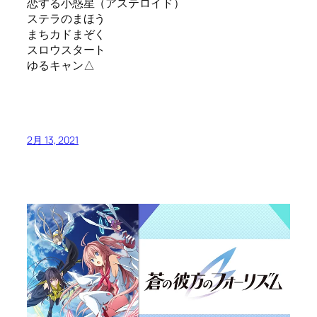
恋する小惑星（アステロイド）
ステラのまほう
まちカドまぞく
スロウスタート
ゆるキャン△
2月 13, 2021