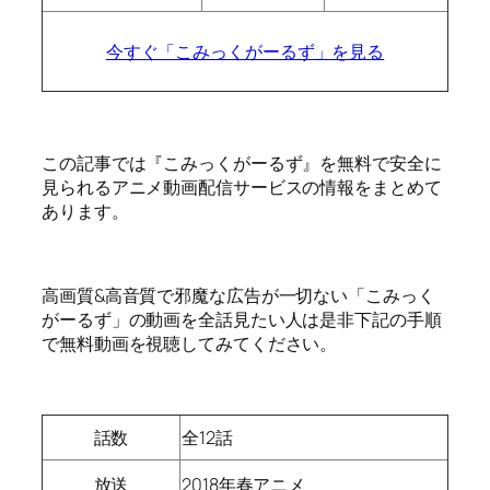
今すぐ「こみっくがーるず」を見る
この記事では『こみっくがーるず』を無料で安全に
見られるアニメ動画配信サービスの情報をまとめて
あります。
高画質&高音質で邪魔な広告が一切ない「こみっく
がーるず」の動画を全話見たい人は是非下記の手順
で無料動画を視聴してみてください。
話数
全12話
放送
2018年春アニメ