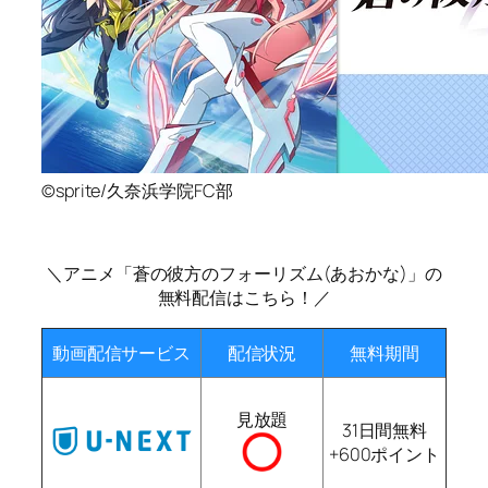
©sprite/久奈浜学院FC部
＼アニメ「蒼の彼方のフォーリズム(あおかな)」の
無料配信はこちら！／
動画配信サービス
配信状況
無料期間
見放題
31日間無料
+600ポイント