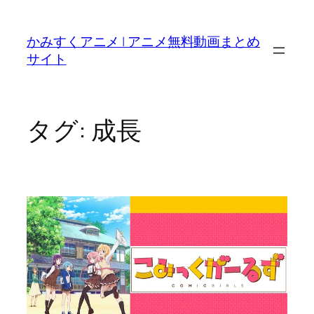
内
容
かみすくアニメ | アニメ無料動画まとめ
を
サイト
ス
キ
ッ
プ
タグ:
成長