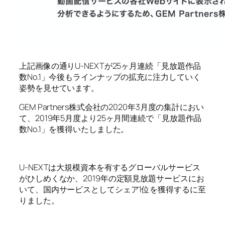
上記画像の通りU-NEXTが25ヶ月連続「見放題作品
数No.1」今後もラインナップの拡充に注力していく
姿勢を見せています。
GEM Partners株式会社の2020年3月度の集計におい
て、2019年5月度より25ヶ月間連続で「見放題作品
数No.1」を獲得いたしました。
U-NEXTは大規模資本を有するグローバルサービス
がひしめくなか、2019年の定額見放題サービスにお
いて、国内サービスとしてシェア1位を獲得するに至
りました。