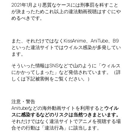
2021年1月より悪質なケースには刑事罰を科すこと
が決まったためこれ以上の違法動画視聴はすぐにや
めるべきです。
また、それだけではなくKissAnime、AniTube、B9
といった違法サイトではウイルス感染が多発してい
ます。
そういった情報はSNSなどで山のように「ウィルス
にかかってしまった」など発信されています。（詳
しくは下記被害例をご覧ください。）
注意・警告
Anitubeなどの海外動画サイトを利用すると
ウイル
スに感染するなどのリスクは当然つきまといます。
それだけではなく違法サイトでアニメを視聴する場
合その行動は「違法行為」に該当します。