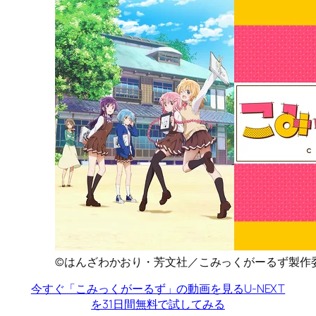
©はんざわかおり・芳文社／こみっくがーるず製作
今すぐ「こみっくがーるず」の動画を見る
U-NEXT
を31日間無料で試してみる