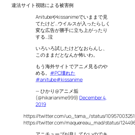
違法サイト視聴による被害例
Anitubeやkissanimeでいままで見
てたけど…ウイルスが入ったらしく
変な広告が勝手に立ち上がったり
する…泣
いろいろ試したけどなおらんし、
このままだとなんか怖いわ。
もう海外サイトでアニメ見るのや
める。
#PC壊れた
#anitube
#kissanime
— ひかり@アニメ垢
(@hikarianime999)
December 4,
2019
https://twitter.com/uo_tama_/status/109570032
https://twitter.com/maquereau_mad/status/1244
アニチューブが息してないのでキ