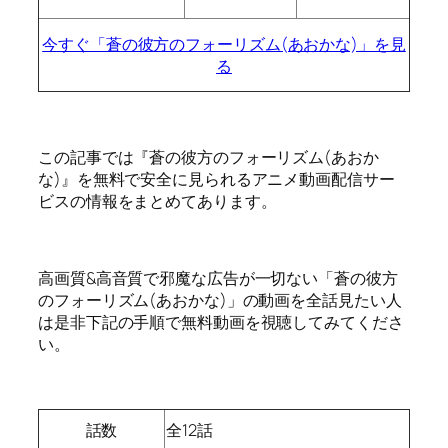
今すぐ「蒼の彼方のフォーリズム(あおかな)」を見
る
この記事では『蒼の彼方のフォーリズム(あおか
な)』を無料で安全に見られるアニメ動画配信サー
ビスの情報をまとめてあります。
高画質&高音質で邪魔な広告が一切ない「蒼の彼方
のフォーリズム(あおかな)」の動画を全話見たい人
は是非下記の手順で無料動画を視聴してみてくださ
い。
話数
全12話