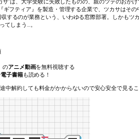
ツカサ”は、大学受験に失敗したものの、親のツテのおか
称『ギフティア』を製造・管理する企業で、ツカサはそ
回収するのが業務という、いわゆる窓際部署。しかもツ
ってしまう…。
順
」の
アニメ動画
を無料視聴する
で
電子書籍
も読める！
に途中解約しても料金がかからないので安心安全で見るこ