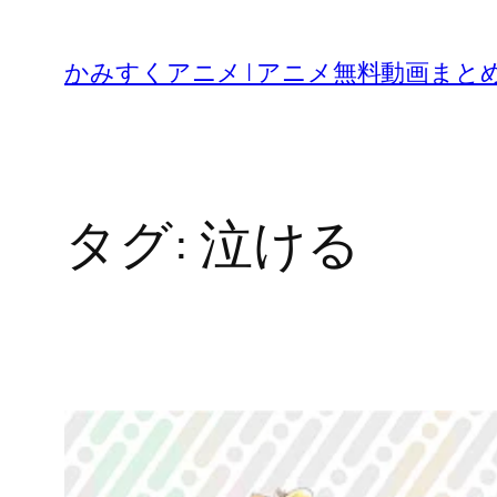
内
容
かみすくアニメ | アニメ無料動画まと
を
ス
キ
ッ
タグ:
泣ける
プ