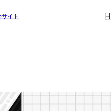
H
めサイト