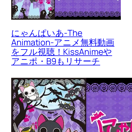
にゃんぱいあ-The
Animation-アニメ無料動画
をフル視聴！KissAnimeや
アニポ・B9もリサーチ