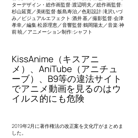
ターデザイン・総作画監督:渡辺明夫／総作画監督:
杉山延寛／美術監督:飯島寿治／色彩設計:滝沢いづ
み／ビジュアルエフェクト:酒井 基／撮影監督:会津
孝幸／編集:松原理恵／音響監督:鶴岡陽太／音楽:神
前 暁／アニメーション制作:シャフト
KissAnime（キスアニ
メ）、AniTube（アニチュ
ーブ）、B9等の違法サイト
でアニメ動画を見るのはウ
イルス的にも危険
2019年2月に著作権法の改正案を文化庁がまとめま
した。