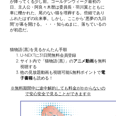
が降ってくる少し前。ゴールデンウィーク最初の
日、主人公・阿良々木暦は委員長・羽川翼とともに
車に轢かれた、尾のない猫を埋葬する。些細であり
ふれたはずの出来事。しかし、ここから“悪夢の九日
間”が幕を開ける。・・・知らぬまに、落ちているの
が初恋だ。
猫物語(黒)を見るかんたん手順
U-NEXTに31日間無料会員登録
サイト内で「猫物語(黒)」の
アニメ動画
を無料
視聴する
他の見放題動画も視聴可能&無料ポイントで
電
子書籍
も読める！
※無料期間中に途中解約しても料金がかからないの
で安心安全で見ることができます※