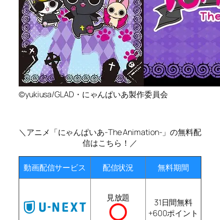
©yukiusa/GLAD・にゃんぱいあ製作委員会
＼アニメ「にゃんぱいあ-The Animation-」の無料配
信はこちら！／
動画配信サービス
配信状況
無料期間
見放題
31日間無料
+600ポイント