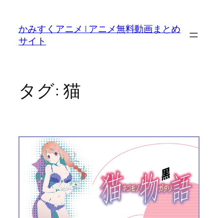
内
容
かみすくアニメ | アニメ無料動画まとめ
を
サイト
ス
キ
ッ
プ
タグ:
猫