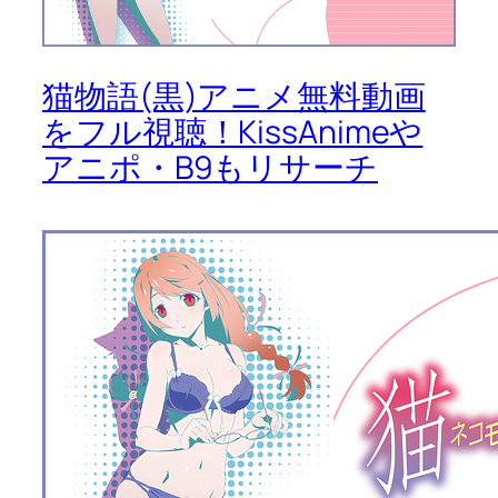
猫物語(黒)アニメ無料動画
をフル視聴！KissAnimeや
アニポ・B9もリサーチ