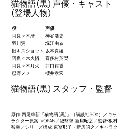
猫物語(黒) 声優・キャスト
(登場人物)
役
声優
阿良々木暦
神谷浩史
羽川翼
堀江由衣
旧キスショット
坂本真綾
阿良々木火憐
喜多村英梨
阿良々木月火
井口裕香
忍野メメ
櫻井孝宏
猫物語(黒) スタッフ・監督
原作:西尾維新『猫物語(黒)』（講談社BOX）／キャ
ラクター原案: VOFAN／総監督:新房昭之／監督:板村
智幸／シリーズ構成:東冨耶子・新房昭之／キャラク