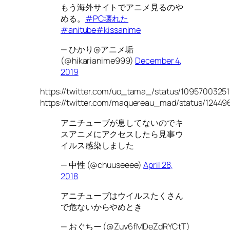
もう海外サイトでアニメ見るのや
める。
#PC壊れた
#anitube
#kissanime
— ひかり@アニメ垢
(@hikarianime999)
December 4,
2019
https://twitter.com/uo_tama_/status/109570032
https://twitter.com/maquereau_mad/status/1244
アニチューブが息してないのでキ
スアニメにアクセスしたら見事ウ
イルス感染しました
— 中性 (@chuuseeee)
April 28,
2018
アニチューブはウイルスたくさん
で危ないからやめとき
— おぐちー (@Zuy6fMDeZdRYCtT)