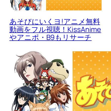
あそびにいくヨ!アニメ無料
動画をフル視聴！KissAnime
やアニポ・B9もリサーチ