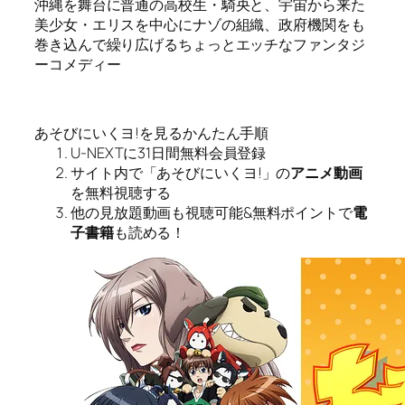
沖縄を舞台に普通の高校生・騎央と、宇宙から来た
美少女・エリスを中心にナゾの組織、政府機関をも
巻き込んで繰り広げるちょっとエッチなファンタジ
ーコメディー
あそびにいくヨ!を見るかんたん手順
U-NEXTに31日間無料会員登録
サイト内で「あそびにいくヨ!」の
アニメ動画
を無料視聴する
他の見放題動画も視聴可能&無料ポイントで
電
子書籍
も読める！