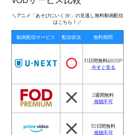
＼アニメ「あそびにいくヨ!」の見逃し無料動画配信
はこちら！／
動画配信サービス
配信状況
無料期間
31日間無料&600P
今すぐ見る
2週間無料
視聴不可
30日間無料
視聴不可