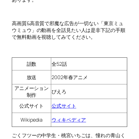
高画質&高音質で邪魔な広告が一切ない「東京ミュ
ウミュウ」の動画を全話見たい人は是非下記の手順
で無料動画を視聴してみてください。
話数
全52話
放送
2002年春アニメ
アニメーション
ぴえろ
制作
公式サイト
公式サイト
Wikipedia
ウィキペディア
ごくフツーの中学生・桃宮いちごは、憧れの青山く