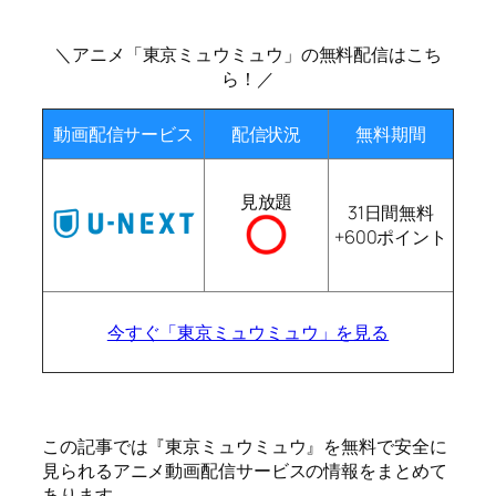
＼アニメ「東京ミュウミュウ」の無料配信はこち
ら！／
動画配信サービス
配信状況
無料期間
見放題
31日間無料
+600ポイント
今すぐ「東京ミュウミュウ」を見る
この記事では『東京ミュウミュウ』を無料で安全に
見られるアニメ動画配信サービスの情報をまとめて
あります。