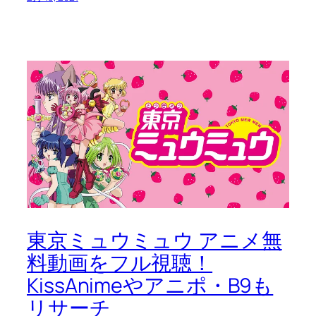
東京ミュウミュウ アニメ無
料動画をフル視聴！
KissAnimeやアニポ・B9も
リサーチ