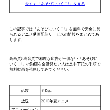
今すぐ「あそびにいくヨ!」を見る
この記事では『あそびにいくヨ!』を無料で安全に見
られるアニメ動画配信サービスの情報をまとめてあ
ります。
高画質&高音質で邪魔な広告が一切ない「あそびに
いくヨ!」の動画を全話見たい人は是非下記の手順で
無料動画を視聴してみてください。
話数
全12話
放送
2010年夏アニメ
アニメーション