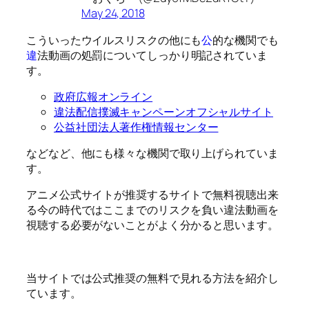
May 24, 2018
こういったウイルスリスクの他にも
公
的な機関でも
違
法動画の処罰についてしっかり明記されていま
す。
政府広報オンライン
違法配信撲滅キャンペーンオフシャルサイト
公益社団法人著作権情報センター
などなど、他にも様々な機関で取り上げられていま
す。
アニメ公式サイトが推奨するサイトで無料視聴出来
る今の時代ではここまでのリスクを負い違法動画を
視聴する必要がないことがよく分かると思います。
当サイトでは公式推奨の無料で見れる方法を紹介し
ています。