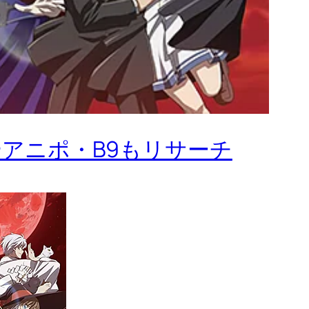
eやアニポ・B9もリサーチ