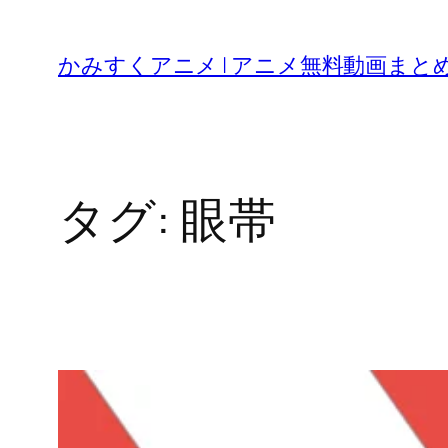
内
容
かみすくアニメ | アニメ無料動画まと
を
ス
キ
ッ
タグ:
眼帯
プ