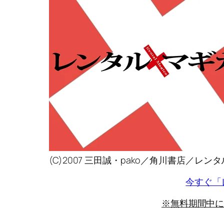
(C)2007 三田誠・pako／角川書店／レ
今すぐ「
※無料期間中