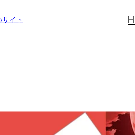
H
めサイト