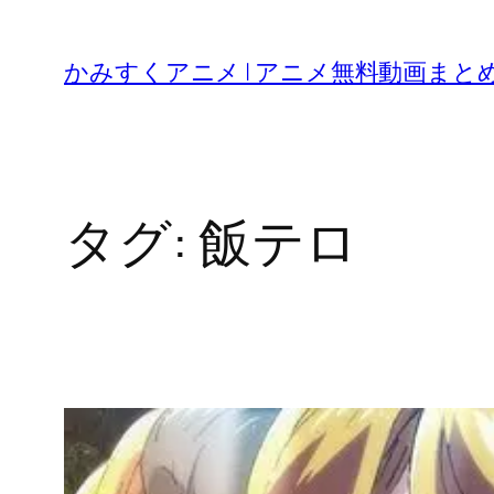
内
容
かみすくアニメ | アニメ無料動画まと
を
ス
キ
ッ
タグ:
飯テロ
プ