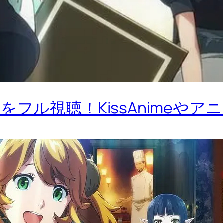
フル視聴！KissAnimeやア