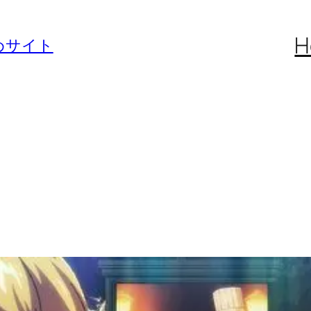
H
めサイト