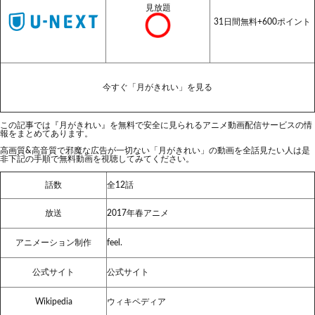
見放題
31日間無料+600ポイント
今すぐ「月がきれい」を見る
この記事では『月がきれい』を無料で安全に見られるアニメ動画配信サービスの情
報をまとめてあります。
高画質&高音質で邪魔な広告が一切ない「月がきれい」の動画を全話見たい人は是
非下記の手順で無料動画を視聴してみてください。
話数
全12話
放送
2017年春アニメ
アニメーション制作
feel.
公式サイト
公式サイト
Wikipedia
ウィキペディア