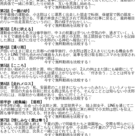
めて知り合った２人。家族と食事に出かけたファミレスで出くわしたり、運動会の
用具係で一緒に作業したりが続き、互いを意識し始める…。
今すぐ無料動画を比較する！
第2話【一握の砂】
中学最後の運動会。小太郎はくじ運悪く出走した競走で転倒、保健室で茜の親友・
千夏の治療を受ける。千夏の奔放さに気圧されて用具係の仕事に戻ると、最終種目
のリレー出走直前だというのに、茜の様子がおかしい…。
今すぐ無料動画を比較する！
第3話【月に吠える】
運動会が終わると次は修学旅行。中３の初夏は浮ついた空気の中、過ぎていく。Ｌ
ＩＮＥで連絡を取り合うようになった茜と小太郎。陸上競技会で自己ベストを記録
した茜は、喜びに任せて小太郎のいる神社へ報告に行く…。
今すぐ無料動画を比較する！
第4話【通り雨】
戸惑いのままに迎えた京都への修学旅行。小太郎は茜と2人きりになれる機会を作
ろうとLINEで待ち合わせの連絡を入れるが、返事を受け取る前にスマホを没収され
てしまう。翌日、雨の中待つ茜は…。
今すぐ無料動画を比較する！
第5話【こころ】
付き合い始めた小太郎と茜。特に理由はないが、2人の仲はまだ誰にも秘密にして
いた。初めてのことに気持ちは盛り上がりながらも、「付き合う」こととは何をす
ることなのか分からない小太郎と茜は…。
今すぐ無料動画を比較する！
第6話【走れメロス】
親友・千夏からの「私、安曇君のこと好きになっちゃったみたい」というメッセー
ジに、部活の大会を目前に控える茜は気もそぞろ。そんなこととは知らない小太郎
の元には、出版社から連絡があり、会いに行くことに…。
今すぐ無料動画を比較する！
前半抄（総集編）【道程】
中学3年の春。出会った小太郎と茜。文芸部男子と、陸上部女子。LINEを通じて二
人の距離は近づき、茜が陸上大会の結果を報告に来た神社で小太郎は想いを伝え、
茜も修学旅行先で応える。付き合い始めた二人は…。
今すぐ無料動画を比較する！
第7話【惜しみなく愛は奪う】
夏休み。期末試験も終え、千夏の誘いで同級生たちと遊園地へ。交際を明らかにし
ていない小太郎と茜がぎこちなく同行する中、小太郎への千夏のアプローチにやき
もきしていた茜は、比良と一緒にはぐれてしまう…。
今すぐ無料動画を比較する！