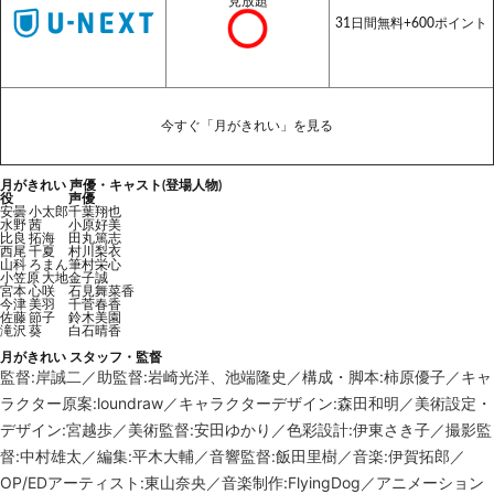
見放題
31日間無料+600ポイント
今すぐ「月がきれい」を見る
月がきれい 声優・キャスト(登場人物)
役
声優
安曇 小太郎
千葉翔也
水野 茜
小原好美
比良 拓海
田丸篤志
西尾 千夏
村川梨衣
山科 ろまん
筆村栄心
小笠原 大地
金子誠
宮本 心咲
石見舞菜香
今津 美羽
千菅春香
佐藤 節子
鈴木美園
滝沢 葵
白石晴香
月がきれい スタッフ・監督
監督:岸誠二／助監督:岩崎光洋、池端隆史／構成・脚本:柿原優子／キャ
ラクター原案:loundraw／キャラクターデザイン:森田和明／美術設定・
デザイン:宮越歩／美術監督:安田ゆかり／色彩設計:伊東さき子／撮影監
督:中村雄太／編集:平木大輔／音響監督:飯田里樹／音楽:伊賀拓郎／
OP/EDアーティスト:東山奈央／音楽制作:FlyingDog／アニメーション