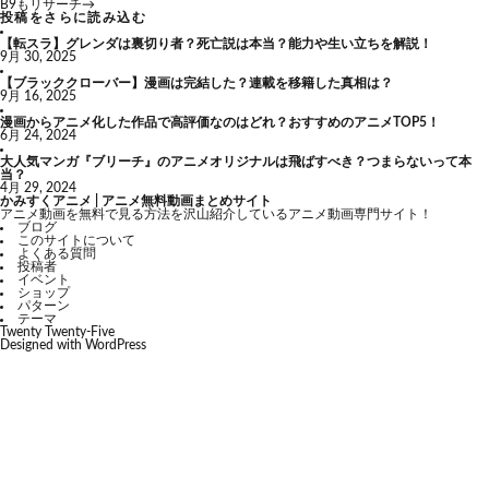
B9もリサーチ
→
投稿をさらに読み込む
【転スラ】グレンダは裏切り者？死亡説は本当？能力や生い立ちを解説！
9月 30, 2025
【ブラッククローバー】漫画は完結した？連載を移籍した真相は？
9月 16, 2025
漫画からアニメ化した作品で高評価なのはどれ？おすすめのアニメTOP5！
6月 24, 2024
大人気マンガ『ブリーチ』のアニメオリジナルは飛ばすべき？つまらないって本
当？
4月 29, 2024
かみすくアニメ | アニメ無料動画まとめサイト
アニメ動画を無料で見る方法を沢山紹介しているアニメ動画専門サイト！
ブログ
このサイトについて
よくある質問
投稿者
イベント
ショップ
パターン
テーマ
Twenty Twenty-Five
Designed with
WordPress