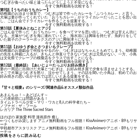
つむぎが食べたい味と違ったらどうしようと不安になる。
今すぐ無料動画を比較する！
第9話【うちのおうちカレー】
幼稚園のお泊まり保育で、つむぎは皆で作ったカレーを「ふつうカレー」と言う。
犬塚は妻が作ってくれていた「おうちカレー」がドライカレーだったことを思い出
し、ごはん会でドライカレーを作ることを提案する。
今すぐ無料動画を比較する！
第10話【夏休みとねことアジ】
ごはん会で作った「おうちカレー」を食べてママを思い出し、つむぎは甘えん坊に
なる。犬塚がつむぎを海に連れていくと、海水浴には興味を持たず、魚釣りをして
いた親子のクーラーボックスのアジに興味津々になる。
今すぐ無料動画を比較する！
第11話【おゆうぎ会とさつまいもクレープ】
幼稚園のお遊戯会で何役をやるのか、つむぎははなちゃんともめてしまう。幼稚園
の先生も仲裁に入るが、きちんと仲直りできないつむぎは元気がない。一方、小鳥
は文化祭でクレープの模擬店をクラスで出すことになる。
今すぐ無料動画を比較する！
第12話（最終話）【あいじょーたっぷりお好み焼き】
妻の一周忌に出掛けた犬塚とつむぎは、お好み焼き屋で夕食を済ませようとする。
そこで犬塚はつむぎを怒り、泣かせてしまう。その話を聞いた小鳥は、初めてのお
好み焼きの思い出がそれでは悲しいとある提案をする。
今すぐ無料動画を比較する！
『甘々と稲妻』のシリーズ/関連作品&オススメ類似作品
あまんちゅ！～あどばんす～
この美術部には問題がある！
タイムトラベル少女～マリ・ワカと8人の科学者たち～
ノブナガ・ザ・フール
レガリア The Three Sacred Stars
ほのぼの
家族愛
料理
漫画原作
癒し
←
つくもがみ貸します アニメ無料動画をフル視聴！KissAnimeやアニポ・B9もリサ
ーチ
学戦都市アスタリスク アニメ無料動画をフル視聴！KissAnimeやアニポ・B9もリサ
ーチ
→
投稿をさらに読み込む