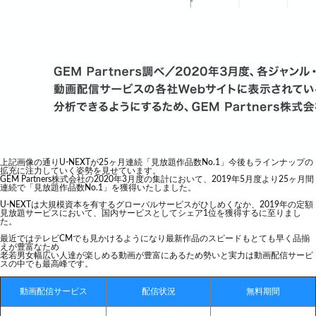
上記画像の通りU-NEXTが25ヶ月連続「見放題作品数No.1」今後もラインナップの
拡充に注力していく姿勢を見せています。
GEM Partners株式会社の2020年3月度の集計において、2019年5月度より25ヶ月間
連続で「見放題作品数No.1」を獲得いたしました。
U-NEXTは大規模資本を有するグローバルサービスがひしめくなか、2019年の定額
見放題サービスにおいて、国内サービスとしてシェア1位を獲得するに至りまし
た。
最近ではテレビCMでも見かけるようになり最新作品のスピードもとても早く品揃
えが豊富なため
老若男女幅広い人達が楽しめる動画が豊富にあるため勢いと実力は動画配信サービ
スの中でも最高峰です。
動画配信サービス
配信状況
無料期間