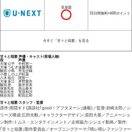
見放題
31日間無料+600ポイント
今すぐ「甘々と稲妻」を見る
甘々と稲妻 声優・キャスト(登場人物)
役
声優
犬塚 公平
中村悠一
犬塚 つむぎ
遠藤璃菜
飯田 小鳥
早見沙織
小鹿 しのぶ
戸松遥
八木 祐介
関智一
犬塚 多江
茅野愛衣
飯田 恵
新井里美
保坂先生
高山春夫
熊谷先生
荒浪和沙
桃谷先生
町田広和
甘々と稲妻 スタッフ・監督
原作:雨隠ギド(講談社｢good！アフタヌーン｣連載)／監督:岩崎太郎／シ
リーズ構成:広田光毅／キャラクターデザイン:原田大基／アニメーショ
ン制作:トムス・エンタテインメント／企画協力:シンエイ動画／製作:
｢甘々と稲妻｣製作委員会／オープニングテーマ:｢晴レ晴レファンファー