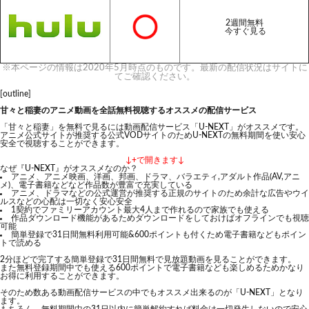
2週間無料
今すぐ見る
※本ページの情報は2020年5月時点のものです。最新の配信状況はサイトに
てご確認ください。
[outline]
甘々と稲妻のアニメ動画を全話無料視聴するオススメの配信サービス
「甘々と稲妻」を無料で見るには動画配信サービス「U-NEXT」がオススメです。
アニメ公式サイトが推奨する公式VODサイトのためU-NEXTの無料期間を使い安心
安全で視聴することができます。
↓+で開きます↓
なぜ『U-NEXT』がオススメなのか？
アニメ、アニメ映画、洋画、邦画、ドラマ、バラエティ,アダルト作品(AV,アニ
メ)、電子書籍などなど作品数が豊富で充実している
アニメ、ドラマなどの公式運営が推奨する正規のサイトのため余計な広告やウイ
ルスなどの心配は一切なく安心安全
1契約でファミリーアカウント最大4人まで作れるので家族でも使える
作品ダウンロード機能があるためダウンロードをしておけばオフラインでも視聴
可能
簡単登録で31日間無料利用可能&600ポイントも付くため電子書籍などもポイン
トで読める
2分ほどで完了する簡単登録で31日間無料で見放題動画を見ることができます。
また無料登録期間中でも使える600ポイントで電子書籍なども楽しめるためかなり
お得に利用することができます。
そのため数ある動画配信サービスの中でもオススメ出来るのが「U-NEXT」となり
ます。