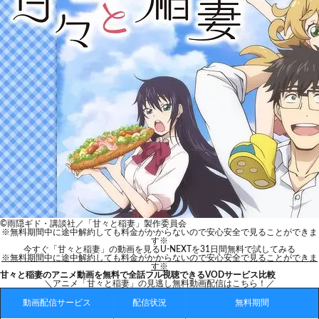
©雨隠ギド・講談社／「甘々と稲妻」製作委員会
※無料期間中に途中解約しても料金がかからないので安心安全で見ることができま
す※
今すぐ「甘々と稲妻」の動画を見る
U-NEXTを31日間無料で試してみる
※無料期間中に途中解約しても料金がかからないので安心安全で見ることができま
す※
甘々と稲妻のアニメ動画を無料で全話フル視聴できるVODサービス比較
＼アニメ「甘々と稲妻」の見逃し無料動画配信はこちら！／
動画配信サービス
配信状況
無料期間