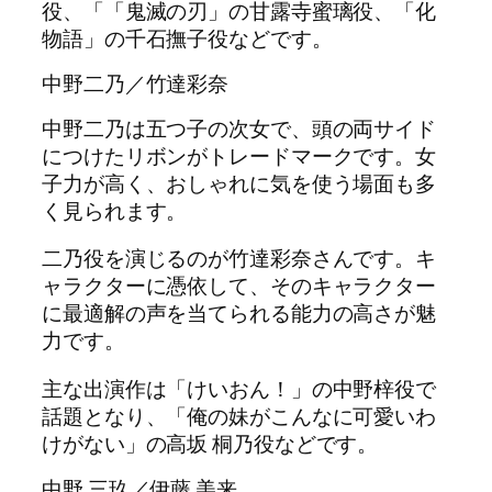
役、「「鬼滅の刃」の甘露寺蜜璃役、「化
物語」の千石撫子役などです。
中野二乃／竹達彩奈
中野二乃は五つ子の次女で、頭の両サイド
につけたリボンがトレードマークです。女
子力が高く、おしゃれに気を使う場面も多
く見られます。
二乃役を演じるのが竹達彩奈さんです。キ
ャラクターに憑依して、そのキャラクター
に最適解の声を当てられる能力の高さが魅
力です。
主な出演作は「けいおん！」の中野梓役で
話題となり、「俺の妹がこんなに可愛いわ
けがない」の高坂 桐乃役などです。
中野 三玖／伊藤 美来