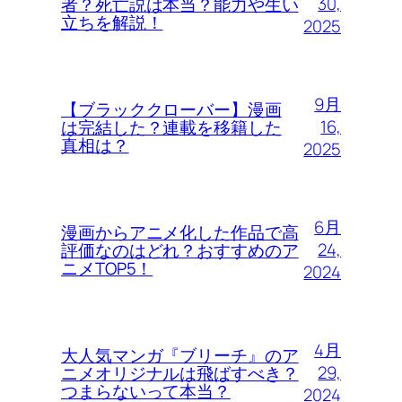
30,
者？死亡説は本当？能力や生い
立ちを解説！
2025
9月
【ブラッククローバー】漫画
16,
は完結した？連載を移籍した
真相は？
2025
6月
漫画からアニメ化した作品で高
24,
評価なのはどれ？おすすめのア
ニメTOP5！
2024
4月
大人気マンガ『ブリーチ』のア
29,
ニメオリジナルは飛ばすべき？
つまらないって本当？
2024