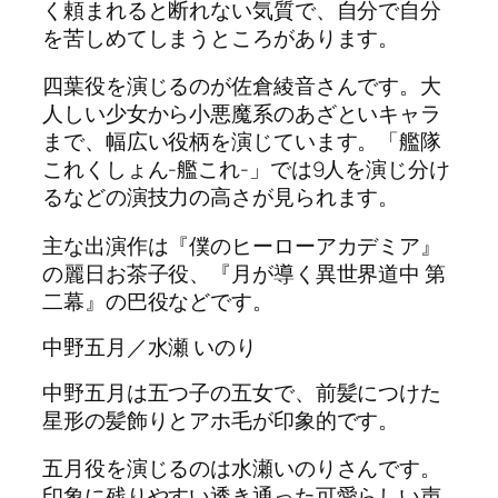
く頼まれると断れない気質で、自分で自分
を苦しめてしまうところがあります。
四葉役を演じるのが佐倉綾音さんです。大
人しい少女から小悪魔系のあざといキャラ
まで、幅広い役柄を演じています。「艦隊
これくしょん-艦これ-」では9人を演じ分け
るなどの演技力の高さが見られます。
主な出演作は『僕のヒーローアカデミア』
の麗日お茶子役、『月が導く異世界道中 第
二幕』の巴役などです。
中野五月／水瀬 いのり
中野五月は五つ子の五女で、前髪につけた
星形の髪飾りとアホ毛が印象的です。
五月役を演じるのは水瀬いのりさんです。
印象に残りやすい透き通った可愛らしい声