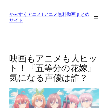
内
容
かみすくアニメ | アニメ無料動画まとめ
を
サイト
ス
キ
ッ
プ
映画もアニメも大ヒッ
ト！『五等分の花嫁』
気になる声優は誰？